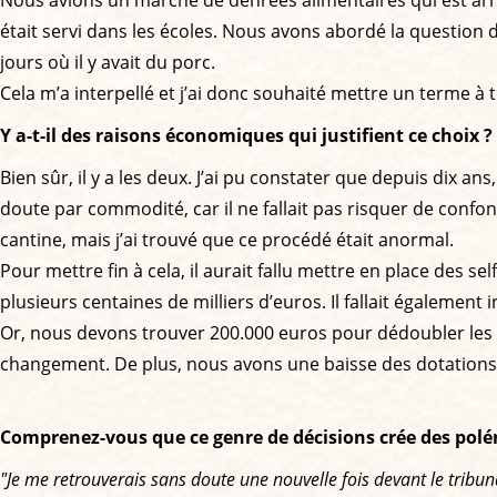
Nous avions un marché de denrées alimentaires qui est arri
était servi dans les écoles. Nous avons abordé la question
jours où il y avait du porc.
Cela m’a interpellé et j’ai donc souhaité mettre un terme à t
Y a-t-il des raisons économiques qui justifient ce choix ?
Bien sûr, il y a les deux. J’ai pu constater que depuis dix a
doute par commodité, car il ne fallait pas risquer de confo
cantine, mais j’ai trouvé que ce procédé était anormal.
Pour mettre fin à cela, il aurait fallu mettre en place des sel
plusieurs centaines de milliers d’euros. Il fallait également
Or, nous devons trouver 200.000 euros pour dédoubler les 
changement. De plus, nous avons une baisse des dotations p
Comprenez-vous que ce genre de décisions crée des pol
"Je me retrouverais sans doute une nouvelle fois devant le tribuna