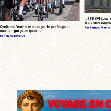
[L’ÉTÉ BV] Louvr
troisième capri
Cyclisme féminin et dopage : le profilage du
Par
Samuel Martin
soutien-gorge en question
Par
Marie Delarue