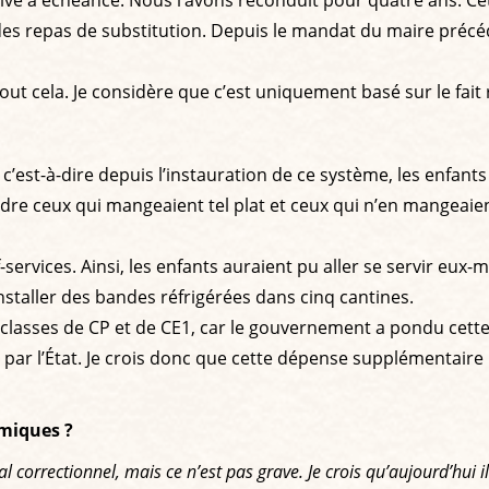
vé à échéance. Nous l’avons reconduit pour quatre ans. Cet
 des repas de substitution. Depuis le mandat du maire précé
out cela. Je considère que c’est uniquement basé sur le fait r
ns, c’est-à-dire depuis l’instauration de ce système, les enf
ndre ceux qui mangeaient tel plat et ceux qui n’en mangeaie
f-services. Ainsi, les enfants auraient pu aller se servir eux-
 installer des bandes réfrigérées dans cinq cantines.
classes de CP et de CE1, car le gouvernement a pondu cett
ar l’État. Je crois donc que cette dépense supplémentaire 
émiques ?
l correctionnel, mais ce n’est pas grave. Je crois qu’aujourd’hui 