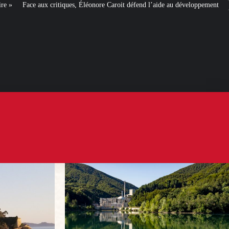
es, Éléonore Caroit défend l’aide au développement
Ceuta : les
« ingérences 