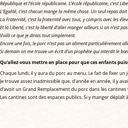
République et l’école républicaine. L’école républicaine, c’est Liber
L’Egalité, c’est chacun mange la même chose. Un seul repas doit ê
La Fraternité, c’est la fraternité avec tous, y compris avec les él
Et la Liberté, c’est la liberté d’aller manger ailleurs si on n’est pa
Voilà ce que je dirais tout simplement.
Encore une fois, le porc n’est pas un aliment particulièrement aller
Si demain on me trouve un écrit d’un prophète qui interdit le bœuf
Qu’allez-vous mettre en place pour que ces enfants puiss
Chaque lundi, il y aura du porc au menu. Le fait de fixer u
Je trouve assez inadmissible que, d’année en année, il y av
d’avoir un Grand Remplacement du porc dans les cantines to
Les cantines sont des espaces publics. Si y manger déplaît à 