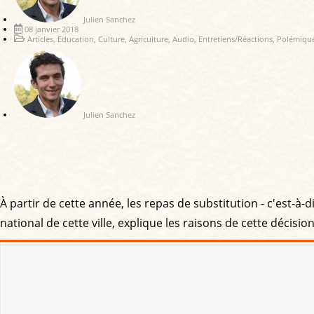
Julien Sanchez
08 janvier 2018
Articles
,
Education
,
Culture
,
Agriculture
,
Audio
,
Entretiens/Réactions
,
Polémiqu
Julien Sanchez
À partir de cette année, les repas de substitution - c'est-à
national de cette ville, explique les raisons de cette décisi