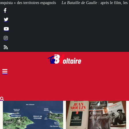
s
La Bataille de Gaulle
: après le film, les livres !
[CINÉMA]
De la Comé