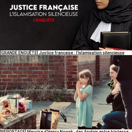
[GRANDE ENQUÊTE] Justice française : l’islamisation silencieuse
[REPORTAGE] Meurtre d’Henry Nowak : des Anglais entre tristesse