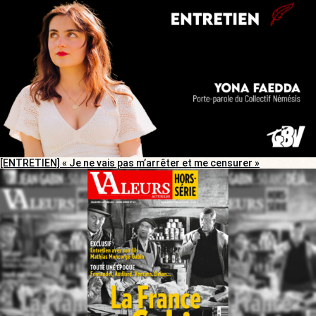
[ENTRETIEN] « Je ne vais pas m’arrêter et me censurer »