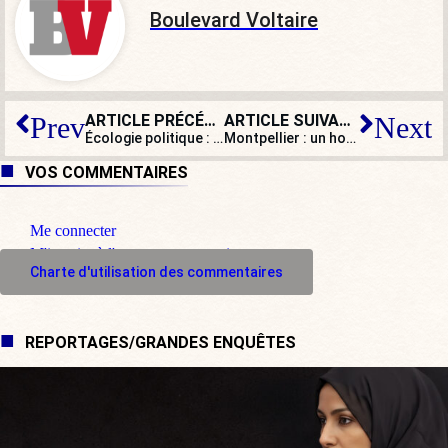
Boulevard Voltaire
ARTICLE PRÉCÉDENT
ARTICLE SUIVANT
Prev
Next
Écologie politique : le vent serait-il en train de tourner ?
Montpellier : un homme égorgé près de l’église Saint-Roch, son pronostic vital est engagé
VOS COMMENTAIRES
Me connecter
M'inscrire à l'espace commentaire
Charte d'utilisation des commentaires
REPORTAGES/GRANDES ENQUÊTES