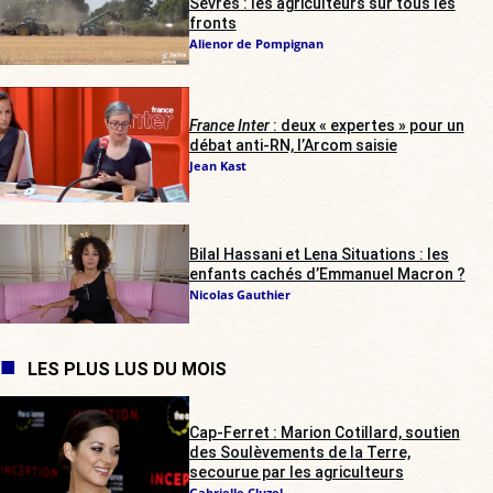
Sèvres : les agriculteurs sur tous les
fronts
Alienor de Pompignan
France Inter
: deux « expertes » pour un
débat anti-RN, l’Arcom saisie
Jean Kast
Bilal Hassani et Lena Situations : les
enfants cachés d’Emmanuel Macron ?
Nicolas Gauthier
LES PLUS LUS DU MOIS
Cap-Ferret : Marion Cotillard, soutien
des Soulèvements de la Terre,
secourue par les agriculteurs
Gabrielle Cluzel