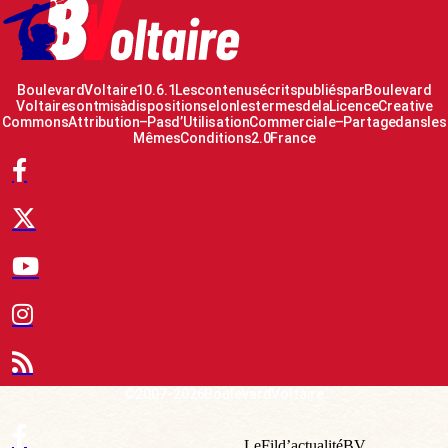
Boulevard Voltaire 10.6.1 Les contenus écrits publiés par Boulevard
Voltaire sont mis à disposition selon les termes de la Licence Creative
Commons Attribution – Pas d’Utilisation Commerciale – Partage dans les
Mêmes Conditions 2.0 France
© 2007-2026 Boulevard Voltaire
Le Fil d’actualité BV