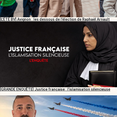
[L’ÉTÉ BV] Avignon : les dessous de l’élection de Raphaël Arnault
[GRANDE ENQUÊTE] Justice française : l’islamisation silencieuse