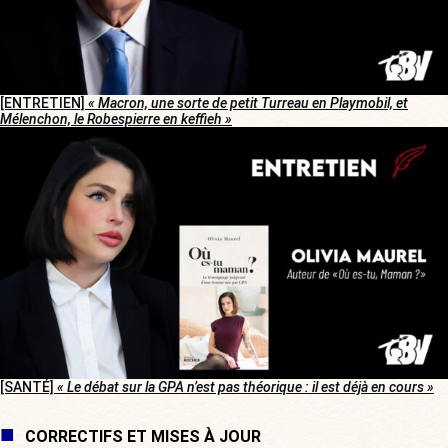
[ENTRETIEN]
« Macron, une sorte de petit Turreau en Playmobil, et
Mélenchon, le Robespierre en keffieh »
[SANTÉ]
« Le débat sur la GPA n’est pas théorique : il est déjà en cours »
CORRECTIFS ET MISES À JOUR