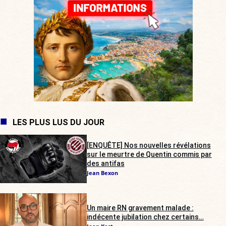
LES PLUS LUS DU JOUR
[ENQUÊTE] Nos nouvelles révélations
sur le meurtre de Quentin commis par
des antifas
Jean Bexon
Un maire RN gravement malade :
indécente jubilation chez certains…