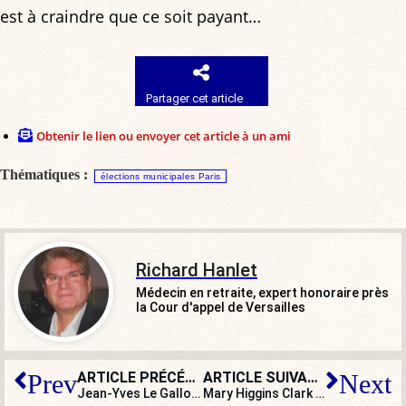
est à craindre que ce soit payant…
Partager cet article
Obtenir le lien ou envoyer cet article à un ami
Thématiques :
élections municipales Paris
Richard Hanlet
Médecin en retraite, expert honoraire près
la Cour d'appel de Versailles
ARTICLE PRÉCÉDENT
ARTICLE SUIVANT
Prev
Next
Jean-Yves Le Gallou, sur la réforme de l’ENA : « La sélection par le mérite, la pensée, la culture générale, voilà ce qu’il faut foutre en l’air »
Mary Higgins Clark : parce que la réalité dépasse souvent la fiction…