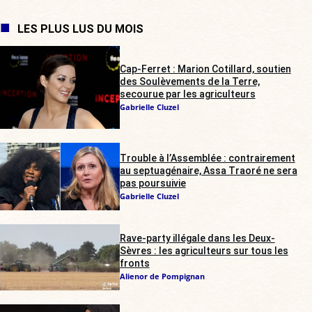
LES PLUS LUS DU MOIS
Cap-Ferret : Marion Cotillard, soutien
des Soulèvements de la Terre,
secourue par les agriculteurs
Gabrielle Cluzel
Trouble à l’Assemblée : contrairement
au septuagénaire, Assa Traoré ne sera
pas poursuivie
Gabrielle Cluzel
Rave-party illégale dans les Deux-
Sèvres : les agriculteurs sur tous les
fronts
Alienor de Pompignan