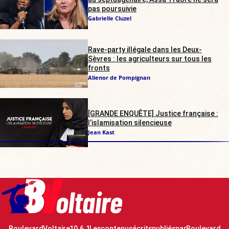
pas poursuivie
Gabrielle Cluzel
Rave-party illégale dans les Deux-
Sèvres : les agriculteurs sur tous les
fronts
Alienor de Pompignan
[GRANDE ENQUÊTE] Justice française :
l’islamisation silencieuse
Jean Kast
Boulevard Voltaire 10.6.1 Les contenus écrits publiés par Boulevard