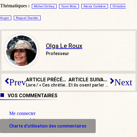
Thématiques :
Michel Onfray
Yann Moix
Alexis Corbière
Christine
Angot
Raquel Garrido
Olga Le Roux
Professeur
ARTICLE PRÉCÉDENT
ARTICLE SUIVANT
Prev
Next
Livre / « Ces chrétiens qui ont résisté à Hitler », Dominique Lormier
Et ils osent parler de démocratie !
VOS COMMENTAIRES
Me connecter
M'inscrire à l'espace commentaire
Charte d'utilisation des commentaires