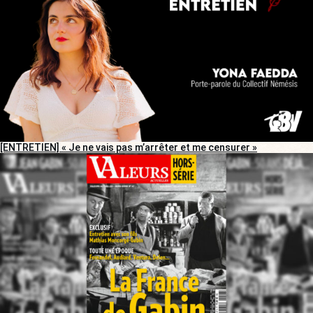
[ENTRETIEN] « Je ne vais pas m’arrêter et me censurer »