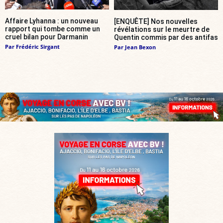
Affaire Lyhanna : un nouveau
[ENQUÊTE] Nos nouvelles
rapport qui tombe comme un
révélations sur le meurtre de
cruel bilan pour Darmanin
Quentin commis par des antifas
Par
Frédéric Sirgant
Par
Jean Bexon