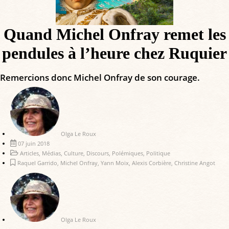
Quand Michel Onfray remet les
pendules à l’heure chez Ruquier
Remercions donc Michel Onfray de son courage.
Olga Le Roux
07 juin 2018
Articles
,
Médias
,
Culture
,
Discours
,
Polémiques
,
Politique
Raquel Garrido
,
Michel Onfray
,
Yann Moix
,
Alexis Corbière
,
Christine Angot
Olga Le Roux