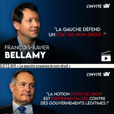
[L’ÉTÉ BV] «
La gauche organise le non-droit
»