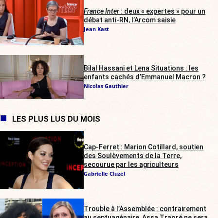
France Inter
: deux « expertes » pour un
débat anti-RN, l’Arcom saisie
Jean Kast
Bilal Hassani et Lena Situations : les
enfants cachés d’Emmanuel Macron ?
Nicolas Gauthier
LES PLUS LUS DU MOIS
Cap-Ferret : Marion Cotillard, soutien
des Soulèvements de la Terre,
secourue par les agriculteurs
Gabrielle Cluzel
Trouble à l’Assemblée : contrairement
au septuagénaire, Assa Traoré ne sera