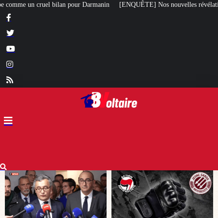
manin
[ENQUÊTE] Nos nouvelles révélations sur le meurtre de Quentin comm