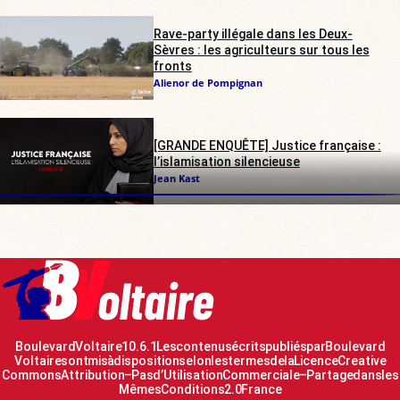
Rave-party illégale dans les Deux-
Sèvres : les agriculteurs sur tous les
fronts
Alienor de Pompignan
[GRANDE ENQUÊTE] Justice française :
l’islamisation silencieuse
Jean Kast
Boulevard Voltaire 10.6.1 Les contenus écrits publiés par Boulevard
Voltaire sont mis à disposition selon les termes de la Licence Creative
Commons Attribution – Pas d’Utilisation Commerciale – Partage dans les
Mêmes Conditions 2.0 France