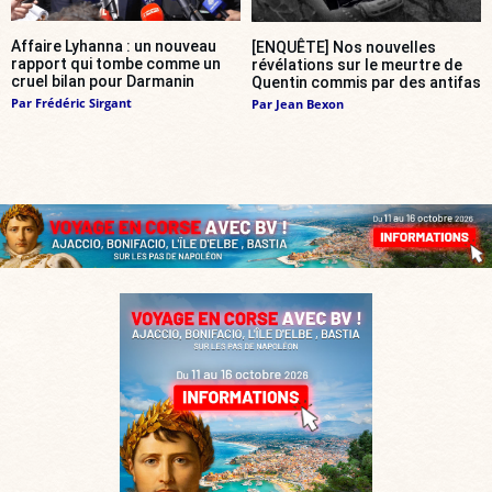
Affaire Lyhanna : un nouveau
[ENQUÊTE] Nos nouvelles
rapport qui tombe comme un
révélations sur le meurtre de
cruel bilan pour Darmanin
Quentin commis par des antifas
Par
Frédéric Sirgant
Par
Jean Bexon