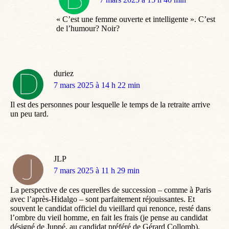
:
« C’est une femme ouverte et intelligente ». C’est
de l’humour? Noir?
duriez
dit
7 mars 2025 à 14 h 22 min
:
Il est des personnes pour lesquelle le temps de la retraite arrive
un peu tard.
JLP
dit
7 mars 2025 à 11 h 29 min
:
La perspective de ces querelles de succession – comme à Paris
avec l’après-Hidalgo – sont parfaitement réjouissantes. Et
souvent le candidat officiel du vieillard qui renonce, resté dans
l’ombre du vieil homme, en fait les frais (je pense au candidat
désigné de Juppé, au candidat préféré de Gérard Collomb).