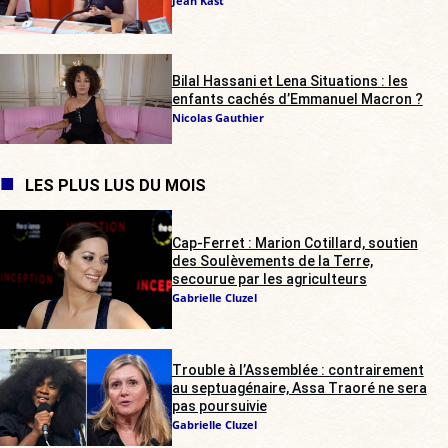
Jean Kast
Bilal Hassani et Lena Situations : les
enfants cachés d’Emmanuel Macron ?
Nicolas Gauthier
LES PLUS LUS DU MOIS
Cap-Ferret : Marion Cotillard, soutien
des Soulèvements de la Terre,
secourue par les agriculteurs
Gabrielle Cluzel
Trouble à l’Assemblée : contrairement
au septuagénaire, Assa Traoré ne sera
pas poursuivie
Gabrielle Cluzel