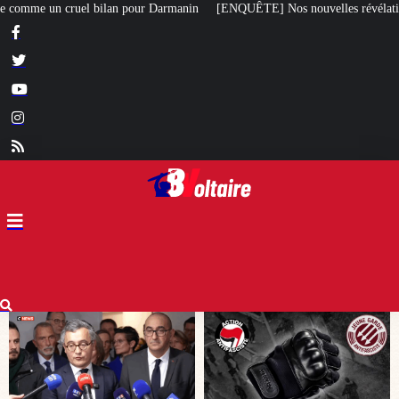
manin
[ENQUÊTE] Nos nouvelles révélations sur le meurtre de Quentin comm