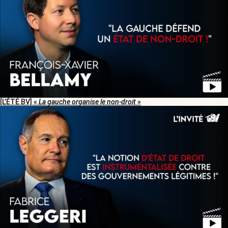
[L’ÉTÉ BV] «
La gauche organise le non-droit
»