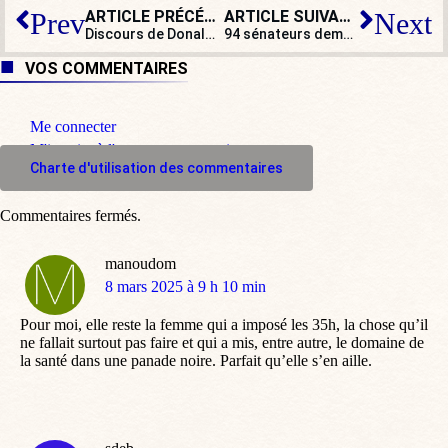
ARTICLE PRÉCÉDENT
ARTICLE SUIVANT
Prev
Next
Discours de Donald Trump au Congrès : les choses sont claires
94 sénateurs demandent la levée de l’immunité parlementaire de Rima Hassan
VOS COMMENTAIRES
Me connecter
M'inscrire à l'espace commentaire
Charte d'utilisation des commentaires
Commentaires fermés.
manoudom
dit
8 mars 2025 à 9 h 10 min
:
Pour moi, elle reste la femme qui a imposé les 35h, la chose qu’il
ne fallait surtout pas faire et qui a mis, entre autre, le domaine de
la santé dans une panade noire. Parfait qu’elle s’en aille.