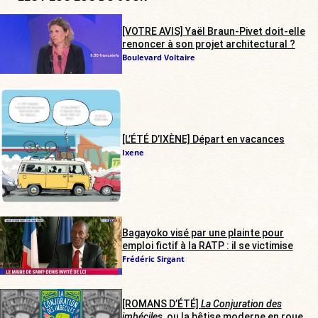
[VOTRE AVIS] Yaël Braun-Pivet doit-elle
renoncer à son projet architectural ?
Boulevard Voltaire
[L’ÉTÉ D’IXÈNE] Départ en vacances
Ixene
Bagayoko visé par une plainte pour
emploi fictif à la RATP : il se victimise
Frédéric Sirgant
[ROMANS D’ÉTÉ]
La Conjuration des
imbéciles
, ou la bêtise moderne en roue