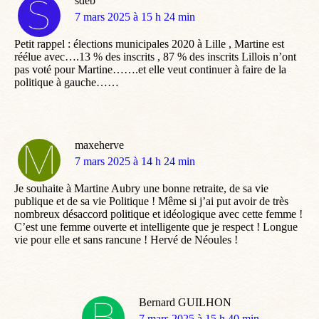
sdeb
dit
7 mars 2025 à 15 h 24 min
:
Petit rappel : élections municipales 2020 à Lille , Martine est
réélue avec….13 % des inscrits , 87 % des inscrits Lillois n’ont
pas voté pour Martine…….et elle veut continuer à faire de la
politique à gauche……
maxeherve
dit
7 mars 2025 à 14 h 24 min
:
Je souhaite à Martine Aubry une bonne retraite, de sa vie
publique et de sa vie Politique ! Même si j’ai put avoir de très
nombreux désaccord politique et idéologique avec cette femme !
C’est une femme ouverte et intelligente que je respect ! Longue
vie pour elle et sans rancune ! Hervé de Néoules !
Bernard GUILHON
dit
7 mars 2025 à 15 h 40 min