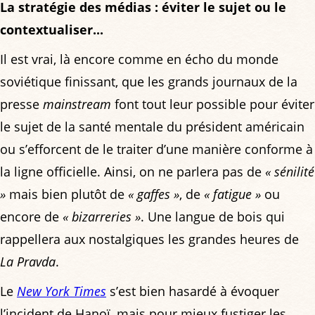
La stratégie des médias : éviter le sujet ou le
contextualiser...
Il est vrai, là encore comme en écho du monde
soviétique finissant, que les grands journaux de la
presse
mainstream
font tout leur possible pour éviter
le sujet de la santé mentale du président américain
ou s’efforcent de le traiter d’une manière conforme à
la ligne officielle. Ainsi, on ne parlera pas de
« sénilité
»
mais bien plutôt de
« gaffes »
, de
« fatigue »
ou
encore de
« bizarreries »
. Une langue de bois qui
rappellera aux nostalgiques les grandes heures de
La Pravda
.
Le
New York Times
s’est bien hasardé à évoquer
l’incident de Hanoï, mais pour mieux fustiger les