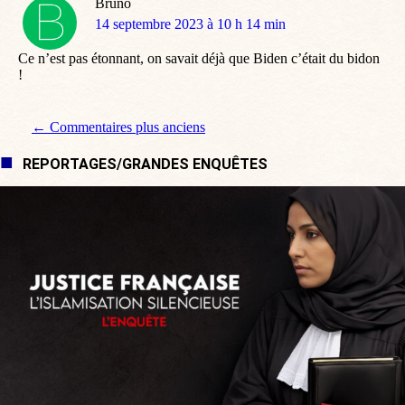
Bruno
dit
14 septembre 2023 à 10 h 14 min
:
Ce n’est pas étonnant, on savait déjà que Biden c’était du bidon
!
Navigation de commentaire
← Commentaires plus anciens
REPORTAGES/GRANDES ENQUÊTES