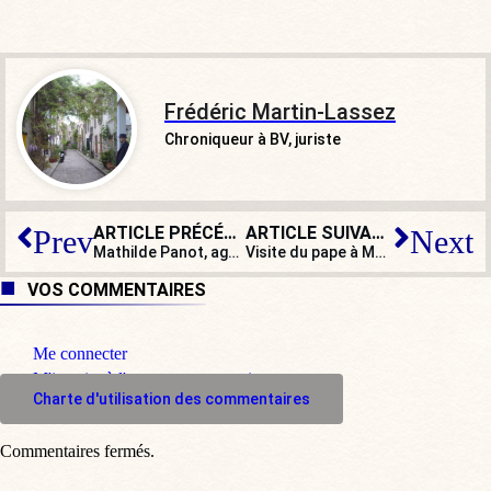
Frédéric Martin-Lassez
Chroniqueur à BV, juriste
ARTICLE PRÉCÉDENT
ARTICLE SUIVANT
Prev
Next
Mathilde Panot, agent assumé du « French bashing »
Visite du pape à Marseille : E. Macron assistera à la messe au stade Vélodrome
VOS COMMENTAIRES
Me connecter
M'inscrire à l'espace commentaire
Charte d'utilisation des commentaires
Commentaires fermés.