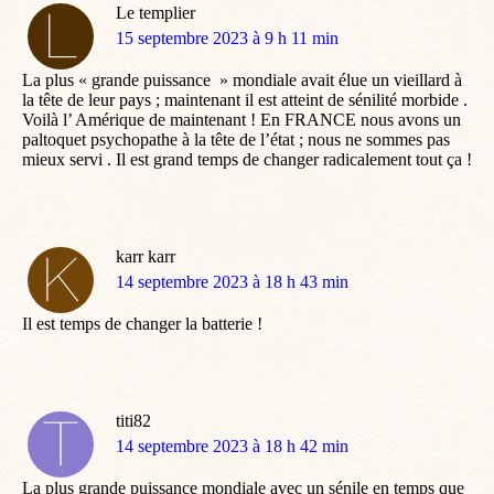
Le templier
dit
15 septembre 2023 à 9 h 11 min
:
La plus « grande puissance » mondiale avait élue un vieillard à
la tête de leur pays ; maintenant il est atteint de sénilité morbide .
Voilà l’ Amérique de maintenant ! En FRANCE nous avons un
paltoquet psychopathe à la tête de l’état ; nous ne sommes pas
mieux servi . Il est grand temps de changer radicalement tout ça !
karr karr
dit
14 septembre 2023 à 18 h 43 min
:
Il est temps de changer la batterie !
titi82
dit
14 septembre 2023 à 18 h 42 min
:
La plus grande puissance mondiale avec un sénile en temps que