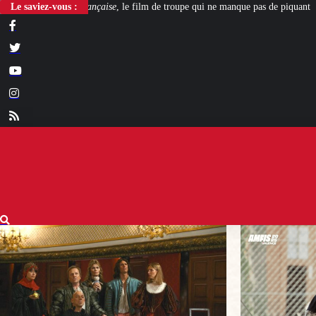
, le film de troupe qui ne manque pas de piquant
Le saviez-vous :
[L’ÉTÉ BV] Polygamie : qua