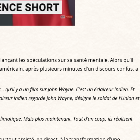
nçant les spéculations sur sa santé mentale. Alors qu’il
t américain, après plusieurs minutes d’un discours confus, a
st… qu’il y a un film sur John Wayne. C’est un éclaireur indien. Et
aireur indien regarde John Wayne, désigne le soldat de l’Union et
limatique. Mais plus maintenant. Tout d'un coup, ils réalisent
surtout assisté, en direct, à la transformation d’une