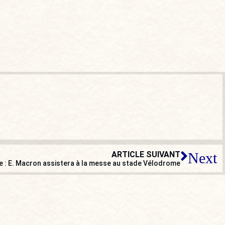
ARTICLE SUIVANT
Next
le : E. Macron assistera à la messe au stade Vélodrome