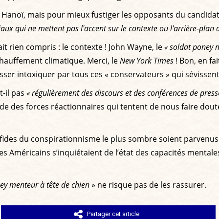
de Hanoï, mais pour mieux fustiger les opposants du candid
ciaux qui ne mettent pas l'accent sur le contexte ou l'arrière-pla
ait rien compris : le contexte ! John Wayne, le
« soldat poney m
échauffement climatique. Merci, le
New York Times
! Bon, en fai
aisser intoxiquer par tous ces « conservateurs » qui sévissent
t-il pas
« régulièrement des discours et des conférences de pres
e des forces réactionnaires qui tentent de nous faire dout
erfides du conspirationnisme le plus sombre soient parvenus
s Américains s’inquiétaient de l’état des capacités mentales
ney menteur à tête de chien
» ne risque pas de les rassurer.
Partager cet article