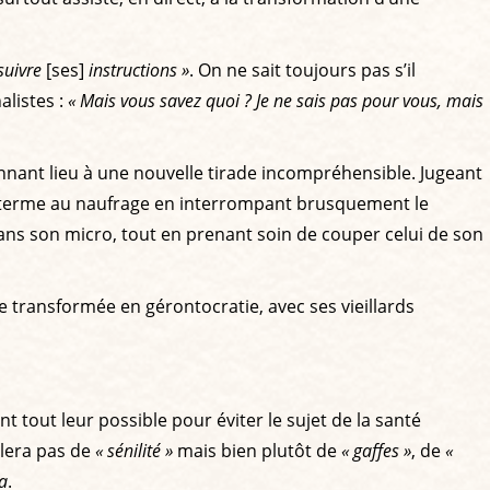
suivre
[ses]
instructions »
. On ne sait toujours pas s’il
alistes :
« Mais vous savez quoi ? Je ne sais pas pour vous, mais
donnant lieu à une nouvelle tirade incompréhensible. Jugeant
 un terme au naufrage en interrompant brusquement le
dans son micro, tout en prenant soin de couper celui de son
e transformée en gérontocratie, avec ses vieillards
nt tout leur possible pour éviter le sujet de la santé
rlera pas de
« sénilité »
mais bien plutôt de
« gaffes »
, de
«
a
.