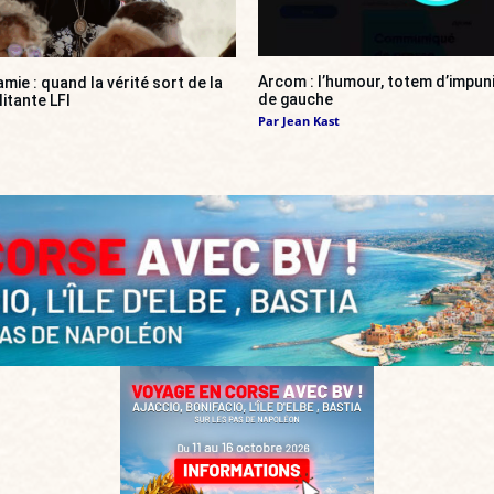
Arcom : l’humour, totem d’impun
amie : quand la vérité sort de la
de gauche
itante LFI
Par
Jean Kast