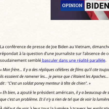
La conférence de presse de Joe Biden au Vietnam, dimanche
répondait à la question d’une journaliste sur l’absence de 
soudainement semblé
basculer dans une réalité parallèle
.
« Mon frère… Il y a des répliques célèbres de films qu'il cite touj
ils essaient de ramener les… je pense que c’étaient les Apaches…
dit : "C’est un soldat poney menteur à tête de chien". »
« Eh bien
, a ajouté le président américain,
il y a beaucoup de 
que c'est un problème. Et il n'y a rien de tel que de voir la lumière
À défaut de voir à leur tour la lumière à travers les explic