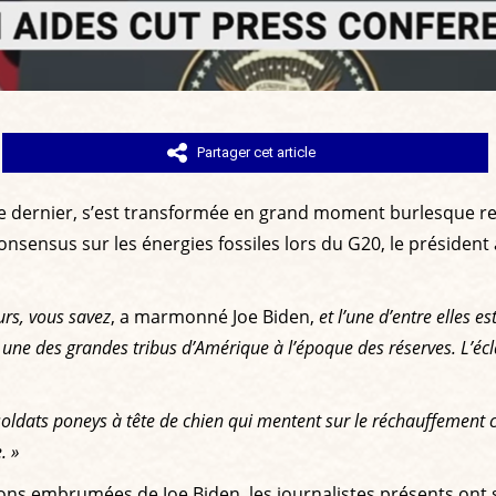
Partager cet article
 dernier, s’est transformée en grand moment burlesque rela
consensus sur les énergies fossiles lors du G20, le présiden
ours, vous savez
, a marmonné Joe Biden,
et l’une d’entre elles e
 une des grandes tribus d’Amérique à l’époque des réserves. L’écl
soldats poneys à tête de chien qui mentent sur le réchauffement c
. »
ations embrumées de Joe Biden, les journalistes présents ont 