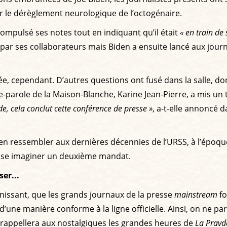
r le dérèglement neurologique de l’octogénaire.
ompulsé ses notes tout en indiquant qu’il était
« en train de 
e par ses collaborateurs mais Biden a ensuite lancé aux journ
durée, cependant. D’autres questions ont fusé dans la salle, 
orte-parole de la Maison-Blanche, Karine Jean-Pierre, a mis
de, cela conclut cette conférence de presse »
, a-t-elle annoncé 
bien ressembler aux dernières décennies de l’URSS, à l’époqu
’ose imaginer un deuxième mandat.
ser...
inissant, que les grands journaux de la presse
mainstream
fo
d’une manière conforme à la ligne officielle. Ainsi, on ne pa
 rappellera aux nostalgiques les grandes heures de
La Pravd