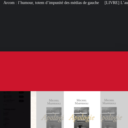
tem d’impunité des médias de gauche
[LIVRE] L’autobiographie intellectuel