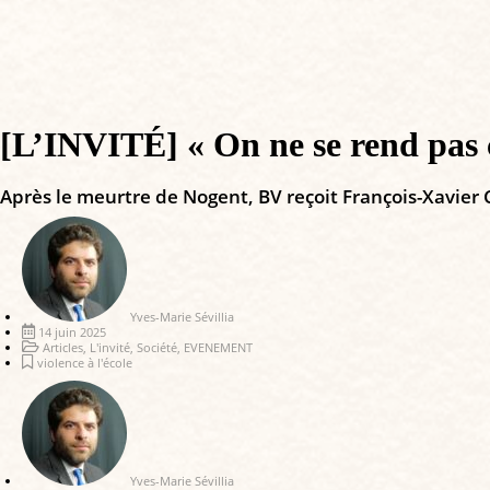
[L’INVITÉ] « On ne se rend pas c
Après le meurtre de Nogent, BV reçoit François-Xavier 
Yves-Marie Sévillia
14 juin 2025
Articles
,
L'invité
,
Société
,
EVENEMENT
violence à l'école
Yves-Marie Sévillia