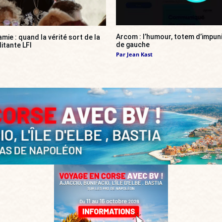
Arcom : l’humour, totem d’impun
amie : quand la vérité sort de la
de gauche
itante LFI
Par
Jean Kast