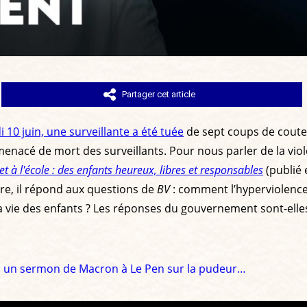
Partager cet article
10 juin, une surveillante a été tuée
de sept coups de coutea
menacé de mort des surveillants. Pour nous parler de la vio
et à l'école : des enfants heureux, libres et responsables
(publié 
ire, il répond aux questions de
BV
: comment l’hyperviolence s
la vie des enfants ? Les réponses du gouvernement sont-elles
 : un sermon de Macron à Le Pen sur la pudeur…