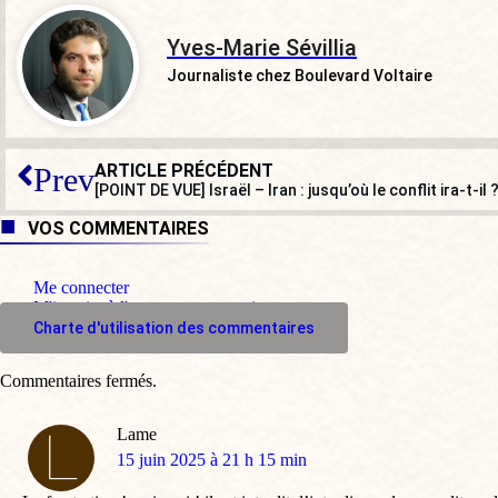
Yves-Marie Sévillia
Journaliste chez Boulevard Voltaire
ARTICLE PRÉCÉDENT
Prev
[POINT DE VUE] Israël – Iran : jusqu’où le conflit ira-t-il 
VOS COMMENTAIRES
Me connecter
M'inscrire à l'espace commentaire
Charte d'utilisation des commentaires
Commentaires fermés.
Lame
dit
15 juin 2025 à 21 h 15 min
: