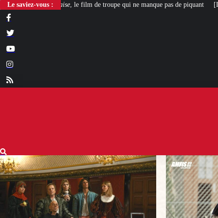
se
, le film de troupe qui ne manque pas de piquant
Le saviez-vous :
[L’ÉTÉ BV] Polygamie : q