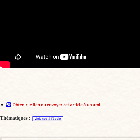
Obtenir le lien ou envoyer cet article à un ami
Thématiques :
violence à l'école