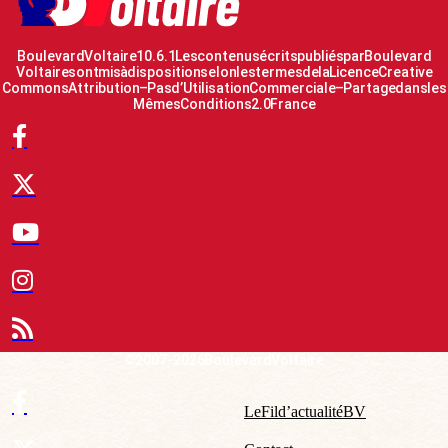
Boulevard Voltaire 10.6.1 Les contenus écrits publiés par Boulevard
Voltaire sont mis à disposition selon les termes de la Licence Creative
Commons Attribution – Pas d’Utilisation Commerciale – Partage dans les
Mêmes Conditions 2.0 France
© 2007-2026 Boulevard Voltaire
Le Fil d’actualité BV