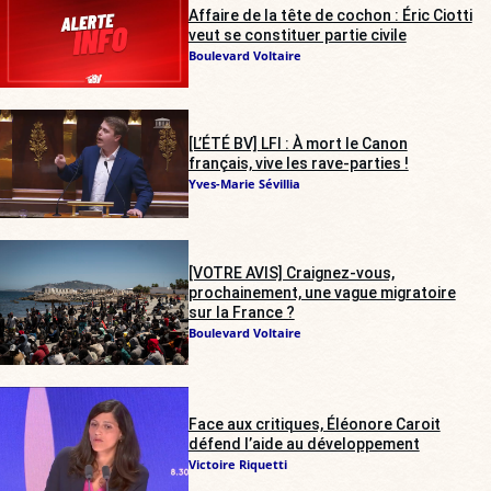
Affaire de la tête de cochon : Éric Ciotti
veut se constituer partie civile
Boulevard Voltaire
[L’ÉTÉ BV] LFI : À mort le Canon
français, vive les rave-parties !
Yves-Marie Sévillia
[VOTRE AVIS] Craignez-vous,
prochainement, une vague migratoire
sur la France ?
Boulevard Voltaire
Face aux critiques, Éléonore Caroit
défend l’aide au développement
Victoire Riquetti