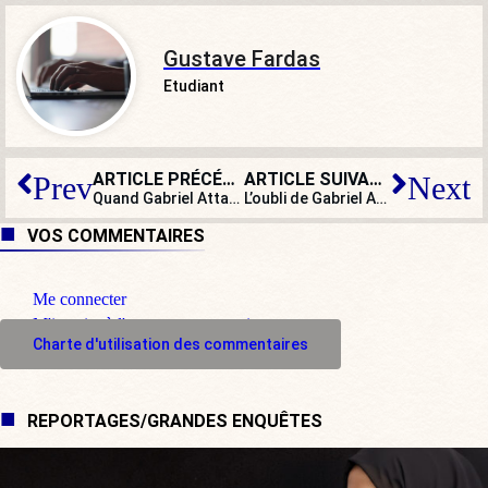
Gustave Fardas
Etudiant
ARTICLE PRÉCÉDENT
ARTICLE SUIVANT
Prev
Next
Quand Gabriel Attal oublie le coût de l’immigration
L’oubli de Gabriel Attal quand il était ministre des Comptes publics
VOS COMMENTAIRES
Me connecter
M'inscrire à l'espace commentaire
Charte d'utilisation des commentaires
REPORTAGES/GRANDES ENQUÊTES