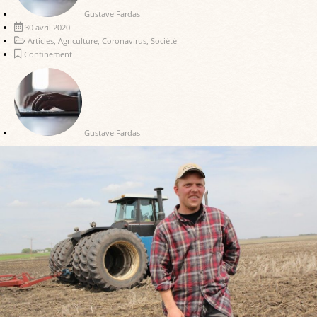
Gustave Fardas
30 avril 2020
Articles
,
Agriculture
,
Coronavirus
,
Société
Confinement
Gustave Fardas