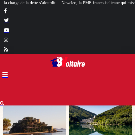
Newcleo, la PME franco-italienne qui mise sur l’avenir du « mini nucléaire »