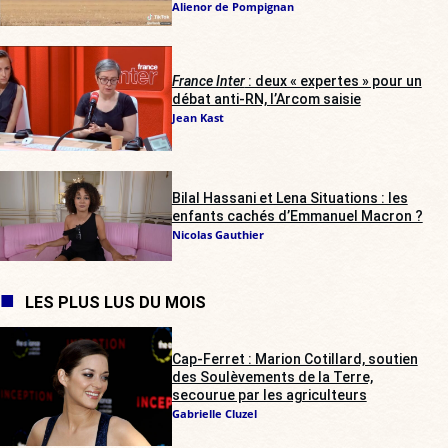
Alienor de Pompignan
France Inter
: deux « expertes » pour un
débat anti-RN, l’Arcom saisie
Jean Kast
Bilal Hassani et Lena Situations : les
enfants cachés d’Emmanuel Macron ?
Nicolas Gauthier
LES PLUS LUS DU MOIS
Cap-Ferret : Marion Cotillard, soutien
des Soulèvements de la Terre,
secourue par les agriculteurs
Gabrielle Cluzel