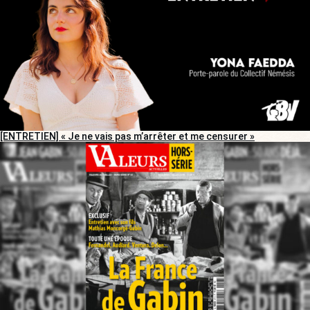
[ENTRETIEN] « Je ne vais pas m’arrêter et me censurer »