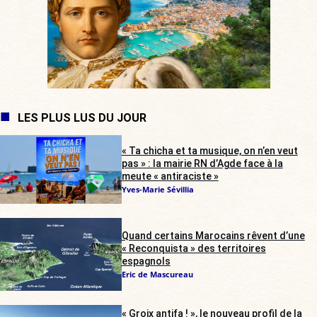
LES PLUS LUS DU JOUR
« Ta chicha et ta musique, on n’en veut
pas » : la mairie RN d’Agde face à la
meute « antiraciste »
Yves-Marie Sévillia
Quand certains Marocains rêvent d’une
« Reconquista » des territoires
espagnols
Eric de Mascureau
« Groix antifa ! », le nouveau profil de la