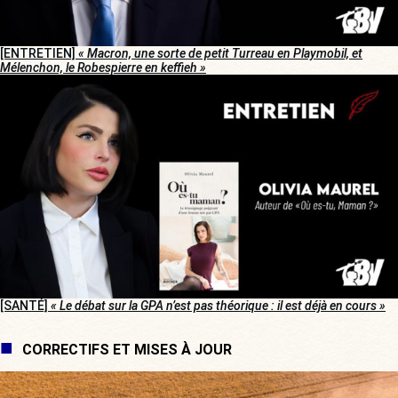
[ENTRETIEN]
« Macron, une sorte de petit Turreau en Playmobil, et
Mélenchon, le Robespierre en keffieh »
[SANTÉ]
« Le débat sur la GPA n’est pas théorique : il est déjà en cours »
CORRECTIFS ET MISES À JOUR