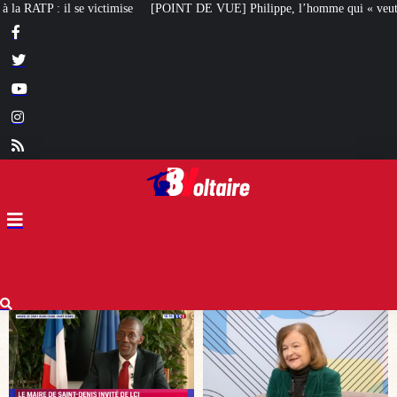
T DE VUE] Philippe, l’homme qui « veut redresser notre pays » : Loiseau en 