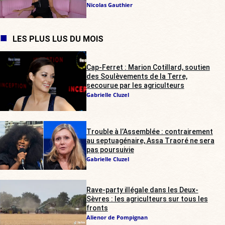
Nicolas Gauthier
LES PLUS LUS DU MOIS
Cap-Ferret : Marion Cotillard, soutien
des Soulèvements de la Terre,
secourue par les agriculteurs
Gabrielle Cluzel
Trouble à l’Assemblée : contrairement
au septuagénaire, Assa Traoré ne sera
pas poursuivie
Gabrielle Cluzel
Rave-party illégale dans les Deux-
Sèvres : les agriculteurs sur tous les
fronts
Alienor de Pompignan