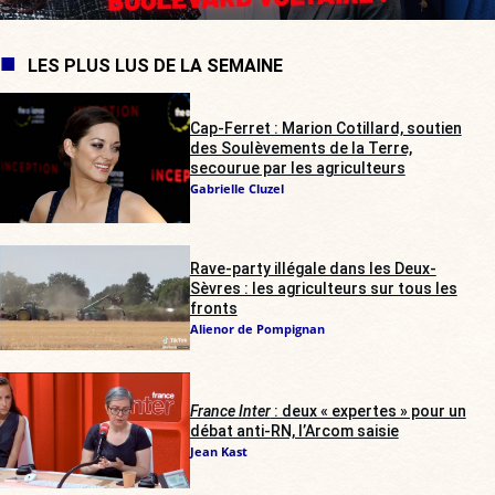
LES PLUS LUS DE LA SEMAINE
Cap-Ferret : Marion Cotillard, soutien
des Soulèvements de la Terre,
secourue par les agriculteurs
Gabrielle Cluzel
Rave-party illégale dans les Deux-
Sèvres : les agriculteurs sur tous les
fronts
Alienor de Pompignan
France Inter
: deux « expertes » pour un
débat anti-RN, l’Arcom saisie
Jean Kast