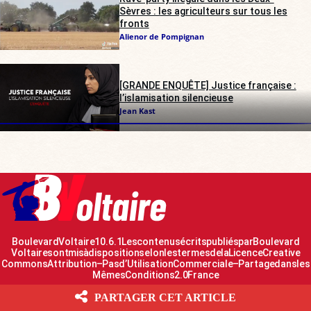
Sèvres : les agriculteurs sur tous les
fronts
Alienor de Pompignan
[GRANDE ENQUÊTE] Justice française :
l’islamisation silencieuse
Jean Kast
Boulevard Voltaire 10.6.1 Les contenus écrits publiés par Boulevard
Voltaire sont mis à disposition selon les termes de la Licence Creative
Commons Attribution – Pas d’Utilisation Commerciale – Partage dans les
Mêmes Conditions 2.0 France
PARTAGER CET ARTICLE