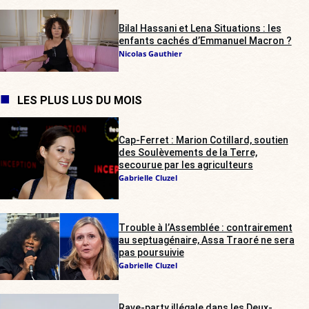
Bilal Hassani et Lena Situations : les
enfants cachés d’Emmanuel Macron ?
Nicolas Gauthier
LES PLUS LUS DU MOIS
Cap-Ferret : Marion Cotillard, soutien
des Soulèvements de la Terre,
secourue par les agriculteurs
Gabrielle Cluzel
Trouble à l’Assemblée : contrairement
au septuagénaire, Assa Traoré ne sera
pas poursuivie
Gabrielle Cluzel
Rave-party illégale dans les Deux-