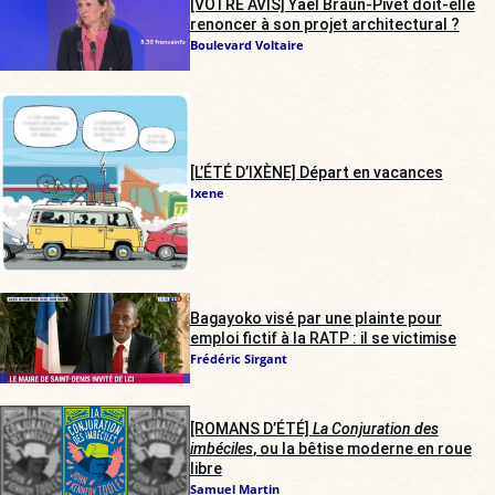
[VOTRE AVIS] Yaël Braun-Pivet doit-elle
renoncer à son projet architectural ?
Boulevard Voltaire
[L’ÉTÉ D’IXÈNE] Départ en vacances
Ixene
Bagayoko visé par une plainte pour
emploi fictif à la RATP : il se victimise
Frédéric Sirgant
[ROMANS D’ÉTÉ]
La Conjuration des
imbéciles
, ou la bêtise moderne en roue
libre
Samuel Martin