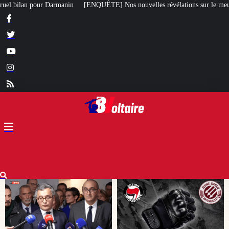
E] Nos nouvelles révélations sur le meurtre de Quentin commis par des antif