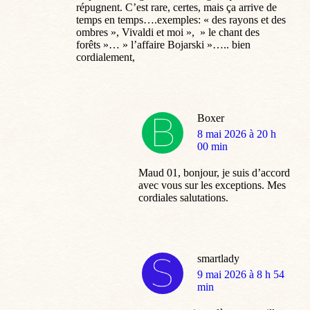
répugnent. C’est rare, certes, mais ça arrive de
temps en temps….exemples: « des rayons et des
ombres », Vivaldi et moi », » le chant des
forêts »… » l’affaire Bojarski »….. bien
cordialement,
Boxer
dit
8 mai 2026 à 20 h
:
00 min
Maud 01, bonjour, je suis d’accord
avec vous sur les exceptions. Mes
cordiales salutations.
smartlady
dit
9 mai 2026 à 8 h 54
:
min