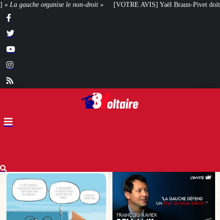
»
[VOTRE AVIS] Yaël Braun-Pivet doit-elle renoncer à son projet architectur