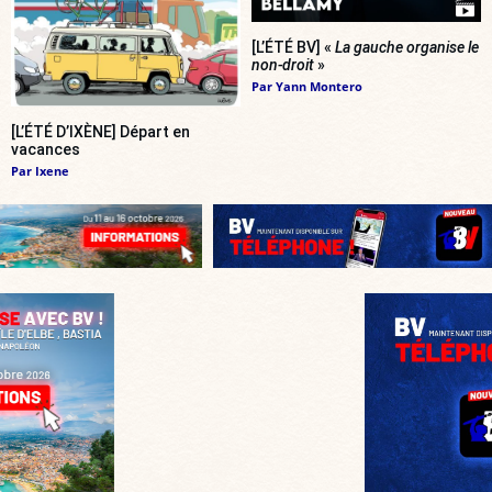
[L’ÉTÉ BV] «
La gauche organise le
non-droit
»
Par
Yann Montero
[L’ÉTÉ D’IXÈNE] Départ en
vacances
Par
Ixene