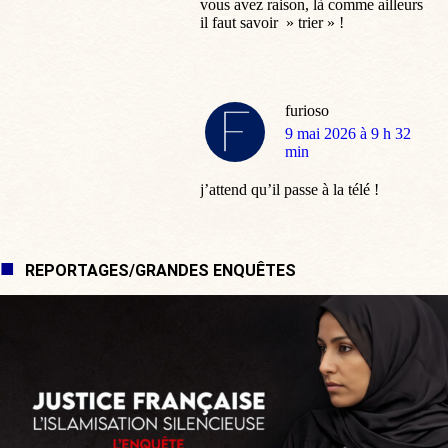
vous avez raison, là comme ailleurs
il faut savoir » trier » !
furioso
dit
9 mai 2026 à 9 h 32
:
min
j’attend qu’il passe à la télé !
REPORTAGES/GRANDES ENQUÊTES