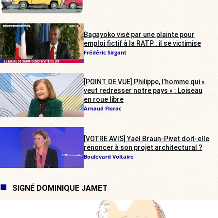
Bagayoko visé par une plainte pour
emploi fictif à la RATP : il se victimise
Frédéric Sirgant
[POINT DE VUE] Philippe, l’homme qui «
veut redresser notre pays » : Loiseau
en roue libre
Arnaud Florac
[VOTRE AVIS] Yaël Braun-Pivet doit-elle
renoncer à son projet architectural ?
Boulevard Voltaire
SIGNÉ DOMINIQUE JAMET