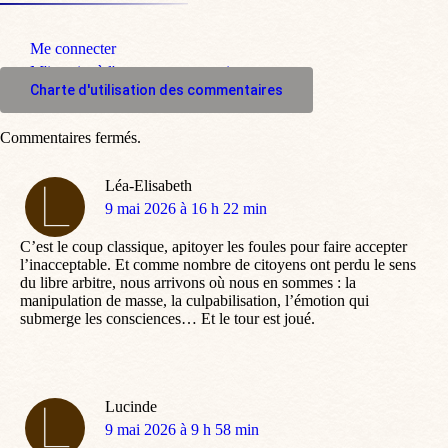
Me connecter
M'inscrire à l'espace commentaire
Charte d'utilisation des commentaires
Commentaires fermés.
Léa-Elisabeth
dit
9 mai 2026 à 16 h 22 min
:
C’est le coup classique, apitoyer les foules pour faire accepter
l’inacceptable. Et comme nombre de citoyens ont perdu le sens
du libre arbitre, nous arrivons où nous en sommes : la
manipulation de masse, la culpabilisation, l’émotion qui
submerge les consciences… Et le tour est joué.
Lucinde
dit
9 mai 2026 à 9 h 58 min
: