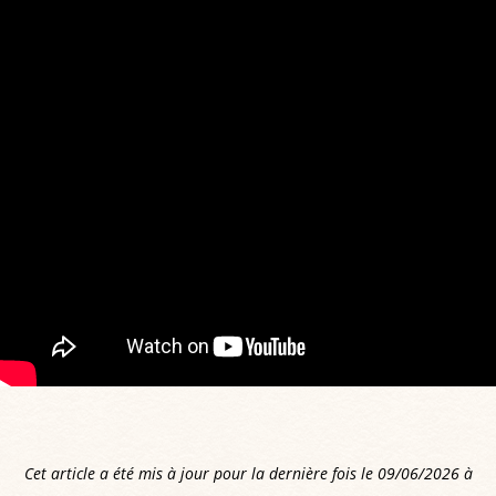
Cet article a été mis à jour pour la dernière fois le 09/06/2026 à