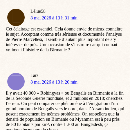
Lélue58
dit
8 mai 2026 à 13 h 31 min
:
Cet éclairage est essentiel. Cela donne envie de mieux connaître
le sujet. Acceptant comme très sérieuse et documentée l’analyse
de Pierre Marcellesi, il semble d’autant plus important de s’y
intéresser de près. Une occasion de s’instruire car qui connaît
vraiment l’histoire de la Birmanie ?
Tars
dit
8 mai 2026 à 13 h 20 min
:
Il y avait 40 000 « Rohingyas » ou Bengalis en Birmanie à la fin
de la Seconde Guerre mondiale, et 2 millions en 2018; cherchez
l’erreur. On peut comparer ce phénomène à l’émigration d’un
grand nombre de Bengalis vers le nord, dans l’Assam indien, qui
posent exactement les mêmes problèmes. On rappellera que la
densité de population en Birmanie ou Myanmar, est à peu près
de 80 habitants par km², contre 1 300 au Bangladesh; ça
explique beaucoup de choses.