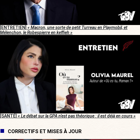
[ENTRETIEN]
« Macron, une sorte de petit Turreau en Playmobil, et
Mélenchon, le Robespierre en keffieh »
[SANTÉ]
« Le débat sur la GPA n’est pas théorique : il est déjà en cours »
CORRECTIFS ET MISES À JOUR