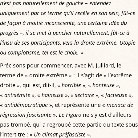
n’est pas naturellement de gauche – entendez
uniquement par ce terme qu’il recèle en son sein, fût-ce
de façon à moitié inconsciente, une certaine idée du
progrès –, il se met à pencher naturellement, fût-ce à
l’insu de ses participants, vers la droite extrême. Utopie
ou complotisme, tel est le choix.
»
Précisons pour commencer, avec M. Julliard, le
terme de « droite extrême » : il s’agit de « l’extrême
droite », qui est, dit-il, «
horrible
», «
honteuse
»,
«
antisémite
», «
haineuse
», «
sectaire
», «
factieuse
»,
«
antidémocratique
», et représente une «
menace de
régression fascisante
».
Le Figaro
ne s’y est d’ailleurs
pas trompé, qui a regroupé cette partie du texte sous
l’intertitre : «
Un climat préfasciste
».