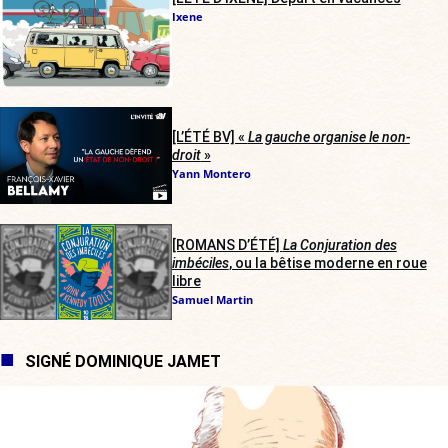
Ixene
[L’ÉTÉ BV] «
La gauche organise le non-
droit
»
Yann Montero
[ROMANS D’ÉTÉ]
La Conjuration des
imbéciles
, ou la bêtise moderne en roue
libre
Samuel Martin
SIGNÉ DOMINIQUE JAMET