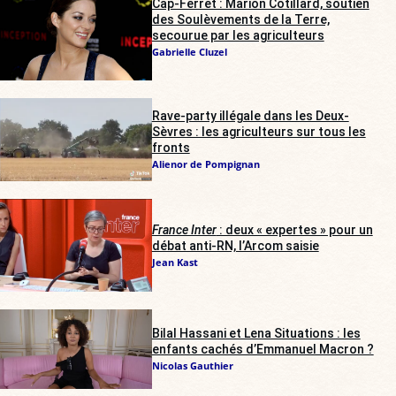
Cap-Ferret : Marion Cotillard, soutien
des Soulèvements de la Terre,
secourue par les agriculteurs
Gabrielle Cluzel
Rave-party illégale dans les Deux-
Sèvres : les agriculteurs sur tous les
fronts
Alienor de Pompignan
France Inter
: deux « expertes » pour un
débat anti-RN, l’Arcom saisie
Jean Kast
Bilal Hassani et Lena Situations : les
enfants cachés d’Emmanuel Macron ?
Nicolas Gauthier