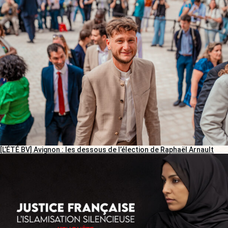
[L’ÉTÉ BV] Avignon : les dessous de l’élection de Raphaël Arnault