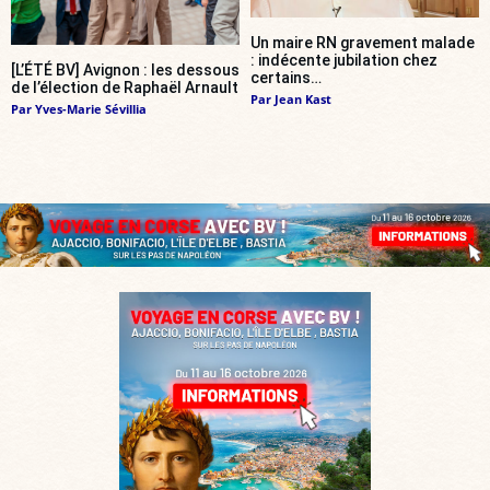
Un maire RN gravement malade
: indécente jubilation chez
[L’ÉTÉ BV] Avignon : les dessous
certains…
de l’élection de Raphaël Arnault
Par
Jean Kast
Par
Yves-Marie Sévillia