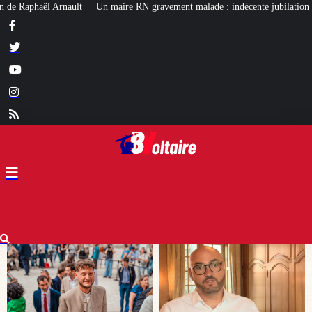
 gravement malade : indécente jubilation chez certains…
Affaire Lyhanna 