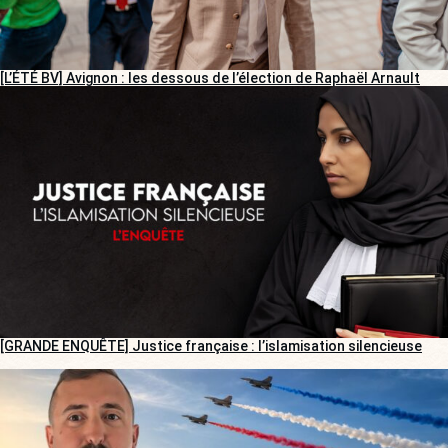
[L’ÉTÉ BV] Avignon : les dessous de l’élection de Raphaël Arnault
[GRANDE ENQUÊTE] Justice française : l’islamisation silencieuse