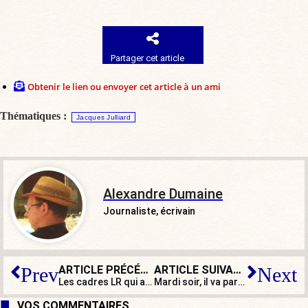
Partager cet article
Obtenir le lien ou envoyer cet article à un ami
Thématiques :
Jacques Julliard
Alexandre Dumaine
Journaliste, écrivain
ARTICLE PRÉCÉDENT
ARTICLE SUIVANT
Prev
Next
Les cadres LR qui apportent leur soutien à Éric Zemmour sont les dindons de la farce
Mardi soir, il va parler…
VOS COMMENTAIRES