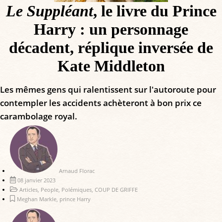
Le Suppléant
, le livre du Prince
Harry : un personnage
décadent, réplique inversée de
Kate Middleton
Les mêmes gens qui ralentissent sur l'autoroute pour
contempler les accidents achèteront à bon prix ce
carambolage royal.
Arnaud Florac
08 janvier 2023
Articles
,
People
,
Polémiques
,
COUP DE GRIFFE
Meghan Markle
,
prince Harry