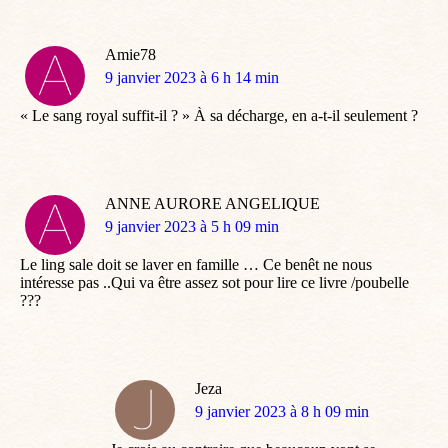
Amie78
dit
9 janvier 2023 à 6 h 14 min
:
« Le sang royal suffit-il ? » À sa décharge, en a-t-il seulement ?
ANNE AURORE ANGELIQUE
dit
9 janvier 2023 à 5 h 09 min
:
Le ling sale doit se laver en famille … Ce benêt ne nous
intéresse pas ..Qui va être assez sot pour lire ce livre /poubelle
???
Jeza
dit
9 janvier 2023 à 8 h 09 min
: