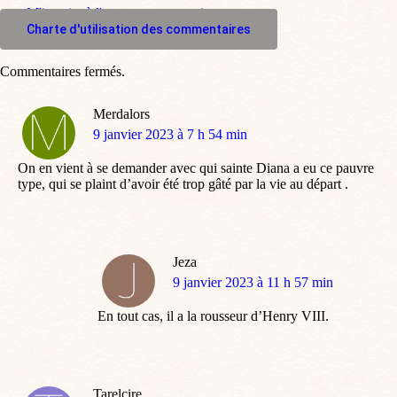
M'inscrire à l'espace commentaire
Charte d'utilisation des commentaires
Commentaires fermés.
Merdalors
dit
9 janvier 2023 à 7 h 54 min
:
On en vient à se demander avec qui sainte Diana a eu ce pauvre
type, qui se plaint d’avoir été trop gâté par la vie au départ .
Jeza
dit
9 janvier 2023 à 11 h 57 min
:
En tout cas, il a la rousseur d’Henry VIII.
Tarelcire