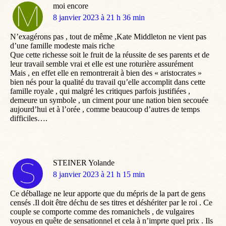
moi encore
dit
8 janvier 2023 à 21 h 36 min
:
N’exagérons pas , tout de même ,Kate Middleton ne vient pas
d’une famille modeste mais riche
Que cette richesse soit le fruit de la réussite de ses parents et de
leur travail semble vrai et elle est une roturière assurément
Mais , en effet elle en remontrerait à bien des « aristocrates »
bien nés pour la qualité du travail qu’elle accomplit dans cette
famille royale , qui malgré les critiques parfois justifiées ,
demeure un symbole , un ciment pour une nation bien secouée
aujourd’hui et à l’orée , comme beaucoup d’autres de temps
difficiles….
STEINER Yolande
dit
8 janvier 2023 à 21 h 15 min
:
Ce déballage ne leur apporte que du mépris de la part de gens
censés .Il doit être déchu de ses titres et déshériter par le roi . Ce
couple se comporte comme des romanichels , de vulgaires
voyous en quête de sensationnel et cela à n’imprte quel prix . Ils