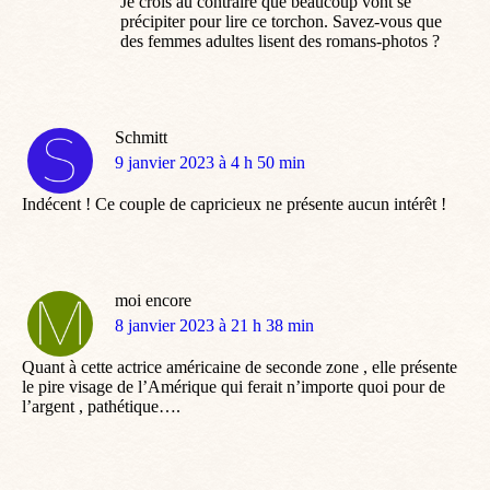
Je crois au contraire que beaucoup vont se
précipiter pour lire ce torchon. Savez-vous que
des femmes adultes lisent des romans-photos ?
Schmitt
dit
9 janvier 2023 à 4 h 50 min
:
Indécent ! Ce couple de capricieux ne présente aucun intérêt !
moi encore
dit
8 janvier 2023 à 21 h 38 min
:
Quant à cette actrice américaine de seconde zone , elle présente
le pire visage de l’Amérique qui ferait n’importe quoi pour de
l’argent , pathétique….