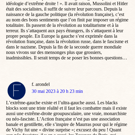
idéologie d’extrême droite ! ». Il avait raison, Mussolini et Hitler
était des socialistes, il suffit de suivre leur parcours. Depuis la
naissance de la gauche politique (la révolution française), c’est
au nom des bons sentiments que l’on finit par imposer un régime
totalitaire. Ils passent de la révolution au totalitarisme et à la
terreur. Ils s’attaquent aux pays étrangers, ils s’attaquent à leur
propre peuple. En Europe la gauche s’est exprimée dans la
révolution française, dans la révolution russe, dans le fascisme et
dans le nazisme. Depuis la fin de la seconde guerre mondiale
nous vivons sur des mensonges plus que grossiers,
inadmissibles. Il serait temps de se poser les bonnes questions…
f. arondel
dit
30 mai 2023 à 20 h 23 min
:
L’extrême-gauche existe et l’ultra-gauche aussi. Les blacks
blocks sont une triste réalité et il faut les combattre mais il existe
aussi une extrême-droite groupusculaire, une vraie, monarchiste
ou néo-fasciste. L’Action française n’est pas une association
banale et gentillette, elle s’inspire de Maurras pour qui le régime
de Vichy fut une « divine surprise »; excusez du peu ! Quant