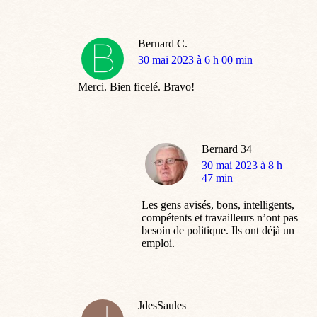
Bernard C.
dit
30 mai 2023 à 6 h 00 min
:
Merci. Bien ficelé. Bravo!
Bernard 34
dit
30 mai 2023 à 8 h
:
47 min
Les gens avisés, bons, intelligents,
compétents et travailleurs n’ont pas
besoin de politique. Ils ont déjà un
emploi.
JdesSaules