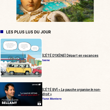
LES PLUS LUS DU JOUR
[L’ÉTÉ D’IXÈNE] Départ en vacances
Ixene
[L’ÉTÉ BV] «
La gauche organise le non-
droit
»
Yann Montero