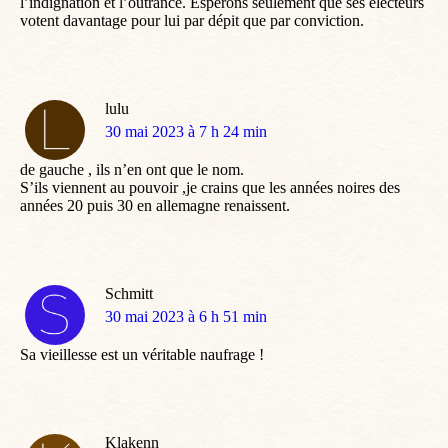
l’indignation et l’outrance. Espérons seulement que ses électeurs
votent davantage pour lui par dépit que par conviction.
lulu
dit
30 mai 2023 à 7 h 24 min
:
de gauche , ils n’en ont que le nom.
S’ils viennent au pouvoir ,je crains que les années noires des
années 20 puis 30 en allemagne renaissent.
Schmitt
dit
30 mai 2023 à 6 h 51 min
:
Sa vieillesse est un véritable naufrage !
Klakenn