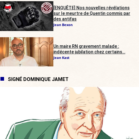
[ENQUÊTE] Nos nouvelles révélations
sur le meurtre de Quentin commis par
des antifas
Jean Bexon
Un maire RN gravement malade :
indécente jubilation chez certains…
Jean Kast
SIGNÉ DOMINIQUE JAMET