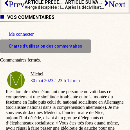
ARTICLE PRÉCÉDENT
ARTICLE SUIVANT
Prev
Next
Vierge décapitée : la christianophobie s’invite en Corse
Après la décivilisation, la recivilisation ?
VOS COMMENTAIRES
Me connecter
M'inscrire à l'espace commentaire
Charte d'utilisation des commentaires
Commentaires fermés.
Michel
dit
30 mai 2023 à 23 h 12 min
:
Il est tout de même étonnant que personne ne voit dans ce
comportement une similitude troublante entre la montée du
fascisme en Italie puis celui du national socialisme en Allemagne
(socialisme national dans la compréhension allemande). Je me
souviens de Jacques Médecin, l’ancien maire de Nice,
aujourd’hui décédé, disant à un groupe d’éléphants et
d’éléphanteaux socialistes: « Vous êtes très forts quand même,
avoir réussi à faire passer une idéologie de gauche pour une