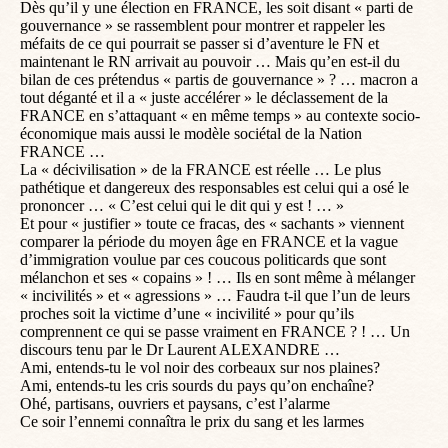
Dès qu’il y une élection en FRANCE, les soit disant « parti de
gouvernance » se rassemblent pour montrer et rappeler les
méfaits de ce qui pourrait se passer si d’aventure le FN et
maintenant le RN arrivait au pouvoir … Mais qu’en est-il du
bilan de ces prétendus « partis de gouvernance » ? … macron a
tout déganté et il a « juste accélérer » le déclassement de la
FRANCE en s’attaquant « en même temps » au contexte socio-
économique mais aussi le modèle sociétal de la Nation
FRANCE …
La « décivilisation » de la FRANCE est réelle … Le plus
pathétique et dangereux des responsables est celui qui a osé le
prononcer … « C’est celui qui le dit qui y est ! … »
Et pour « justifier » toute ce fracas, des « sachants » viennent
comparer la période du moyen âge en FRANCE et la vague
d’immigration voulue par ces coucous politicards que sont
mélanchon et ses « copains » ! … Ils en sont même à mélanger
« incivilités » et « agressions » … Faudra t-il que l’un de leurs
proches soit la victime d’une « incivilité » pour qu’ils
comprennent ce qui se passe vraiment en FRANCE ? ! … Un
discours tenu par le Dr Laurent ALEXANDRE …
Ami, entends-tu le vol noir des corbeaux sur nos plaines?
Ami, entends-tu les cris sourds du pays qu’on enchaîne?
Ohé, partisans, ouvriers et paysans, c’est l’alarme
Ce soir l’ennemi connaîtra le prix du sang et les larmes