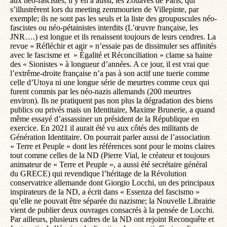
aux néo-fascistes, il y en a aussi, les Zouaves de Paris, qui
s’illustrèrent lors du meeting zemmourien de Villepinte, par
exemple; ils ne sont pas les seuls et la liste des groupuscules néo-
fascistes ou néo-pétainistes interdits (L’œuvre française, les
JNR….) est longue et ils renaissent toujours de leurs cendres. La
revue « Réfléchir et agir » n’essaie pas de dissimuler ses affinités
avec le fascisme et » Égalité et Réconciliation » clame sa haine
des « Sionistes » à longueur d’années. A ce jour, il est vrai que
l’extrême-droite française n’a pas à son actif une tuerie comme
celle d’Utoya ni une longue série de meurtres comme ceux qui
furent commis par les néo-nazis allemands (200 meurtres
environ). Ils ne pratiquent pas non plus la dégradation des biens
publics ou privés mais un Identitaire, Maxime Brunerie, a quand
même essayé d’assassiner un président de la République en
exercice. En 2021 il aurait été vu aux côtés des militants de
Génération Identitaire. On pourrait parler aussi de l’association
« Terre et Peuple » dont les références sont pour le moins claires
tout comme celles de la ND (Pierre Vial, le créateur et toujours
animateur de « Terre et Peuple », a aussi été secrétaire général
du GRECE) qui revendique l’héritage de la Révolution
conservatrice allemande dont Giorgio Locchi, un des principaux
inspirateurs de la ND, a écrit dans « Essenza del fascismo »
qu’elle ne pouvait être séparée du nazisme; la Nouvelle Librairie
vient de publier deux ouvrages consacrés à la pensée de Locchi.
Par ailleurs, plusieurs cadres de la ND ont rejoint Reconquête et