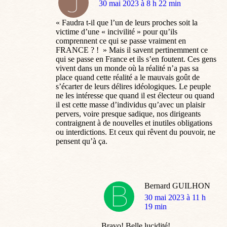
dit
30 mai 2023 à 8 h 22 min
:
« Faudra t-il que l’un de leurs proches soit la
victime d’une « incivilité » pour qu’ils
comprennent ce qui se passe vraiment en
FRANCE ? ! » Mais il savent pertinemment ce
qui se passe en France et ils s’en foutent. Ces gens
vivent dans un monde où la réalité n’a pas sa
place quand cette réalité a le mauvais goût de
s’écarter de leurs délires idéologiques. Le peuple
ne les intéresse que quand il est électeur ou quand
il est cette masse d’individus qu’avec un plaisir
pervers, voire presque sadique, nos dirigeants
contraignent à de nouvelles et inutiles obligations
ou interdictions. Et ceux qui rêvent du pouvoir, ne
pensent qu’à ça.
Bernard GUILHON
dit
30 mai 2023 à 11 h
:
19 min
Bravo! Belle lucidité!