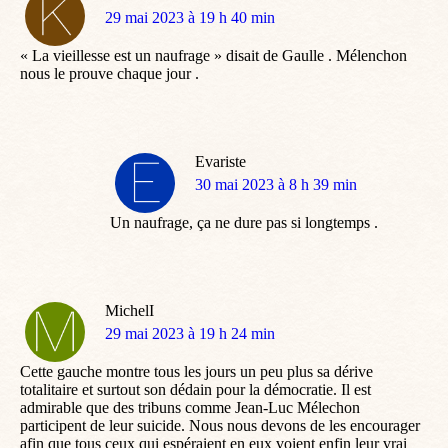
dit
29 mai 2023 à 19 h 40 min
:
« La vieillesse est un naufrage » disait de Gaulle . Mélenchon
nous le prouve chaque jour .
Evariste
dit
30 mai 2023 à 8 h 39 min
:
Un naufrage, ça ne dure pas si longtemps .
MichelI
dit
29 mai 2023 à 19 h 24 min
:
Cette gauche montre tous les jours un peu plus sa dérive
totalitaire et surtout son dédain pour la démocratie. Il est
admirable que des tribuns comme Jean-Luc Mélechon
participent de leur suicide. Nous nous devons de les encourager
afin que tous ceux qui espéraient en eux voient enfin leur vrai