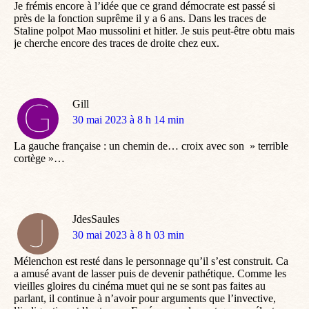
Je frémis encore à l’idée que ce grand démocrate est passé si
près de la fonction suprême il y a 6 ans. Dans les traces de
Staline polpot Mao mussolini et hitler. Je suis peut-être obtu mais
je cherche encore des traces de droite chez eux.
Gill
dit
30 mai 2023 à 8 h 14 min
:
La gauche française : un chemin de… croix avec son » terrible
cortège »…
JdesSaules
dit
30 mai 2023 à 8 h 03 min
:
Mélenchon est resté dans le personnage qu’il s’est construit. Ca
a amusé avant de lasser puis de devenir pathétique. Comme les
vieilles gloires du cinéma muet qui ne se sont pas faites au
parlant, il continue à n’avoir pour arguments que l’invective,