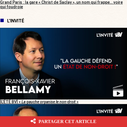
Grand Paris : la gare « Christ de Saclay », un nom qui frappe… voire
qui foudroie
L'INVITÉ
[L’ÉTÉ BV] «
La gauche organise le non-droit
»
PARTAGER CET ARTICLE