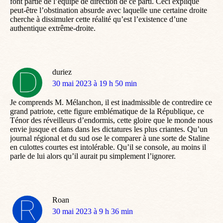
font partie de l’équipe de direction de ce parti. Ceci explique
peut-être l’obstination absurde avec laquelle une certaine droite
cherche à dissimuler cette réalité qu’est l’existence d’une
authentique extrême-droite.
duriez
dit
30 mai 2023 à 19 h 50 min
:
Je comprends M. Mélanchon, il est inadmissible de contredire ce
grand patriote, cette figure emblématique de la République, ce
Ténor des réveilleurs d’endormis, cette gloire que le monde nous
envie jusque et dans dans les dictatures les plus criantes. Qu’un
journal régional et du sud ose le comparer à une sorte de Staline
en culottes courtes est intolérable. Qu’il se console, au moins il
parle de lui alors qu’il aurait pu simplement l’ignorer.
Roan
dit
30 mai 2023 à 9 h 36 min
: