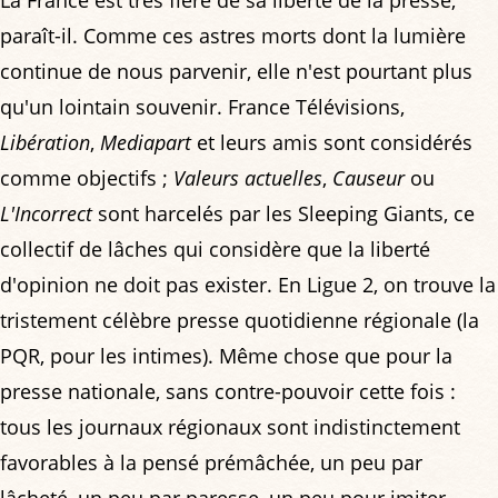
paraît-il. Comme ces astres morts dont la lumière
continue de nous parvenir, elle n'est pourtant plus
qu'un lointain souvenir. France Télévisions,
Libération
,
Mediapart
et leurs amis sont considérés
comme objectifs ;
Valeurs actuelles
,
Causeur
ou
L'Incorrect
sont harcelés par les Sleeping Giants, ce
collectif de lâches qui considère que la liberté
d'opinion ne doit pas exister. En Ligue 2, on trouve la
tristement célèbre presse quotidienne régionale (la
PQR, pour les intimes). Même chose que pour la
presse nationale, sans contre-pouvoir cette fois :
tous les journaux régionaux sont indistinctement
favorables à la pensé prémâchée, un peu par
lâcheté, un peu par paresse, un peu pour imiter