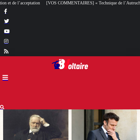
NTAIRES] « Technique de l’Autruche ou cynisme » ?
10 août 1792 : B