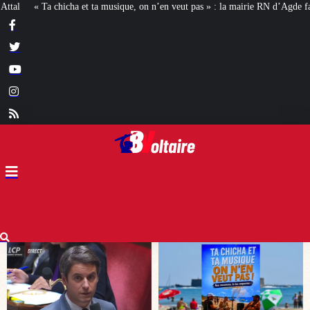
n n’en veut pas » : la mairie RN d’Agde face à la meute « antiraciste »
La ha