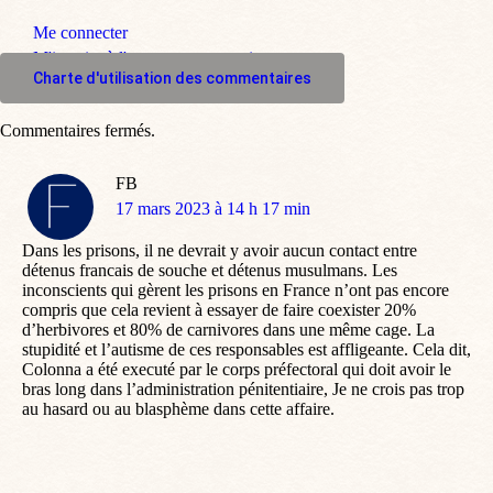
Me connecter
M'inscrire à l'espace commentaire
Charte d'utilisation des commentaires
Commentaires fermés.
FB
dit
17 mars 2023 à 14 h 17 min
:
Dans les prisons, il ne devrait y avoir aucun contact entre
détenus francais de souche et détenus musulmans. Les
inconscients qui gèrent les prisons en France n’ont pas encore
compris que cela revient à essayer de faire coexister 20%
d’herbivores et 80% de carnivores dans une même cage. La
stupidité et l’autisme de ces responsables est affligeante. Cela dit,
Colonna a été executé par le corps préfectoral qui doit avoir le
bras long dans l’administration pénitentiaire, Je ne crois pas trop
au hasard ou au blasphème dans cette affaire.