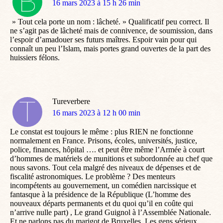
dit
16 mars 2023 à 15 h 26 min
:
» Tout cela porte un nom : lâcheté. » Qualificatif peu correct. Il
ne s’agit pas de lâcheté mais de connivence, de soumission, dans
l’espoir d’amadouer ses futurs maîtres. Espoir vain pour qui
connaît un peu l’Islam, mais portes grand ouvertes de la part des
huissiers félons.
Tureverbere
dit
16 mars 2023 à 12 h 00 min
:
Le constat est toujours le même : plus RIEN ne fonctionne
normalement en France. Prisons, écoles, universités, justice,
police, finances, hôpital …. et peut être même l’Armée à court
d’hommes de matériels de munitions et subordonnée au chef que
nous savons. Tout cela malgré des niveaux de dépenses et de
fiscalité astronomiques. Le problème ? Des menteurs
incompétents au gouvernement, un comédien narcissique et
fantasque à la présidence de la République (L’homme des
nouveaux départs permanents et du quoi qu’il en coûte qui
n’arrive nulle part) , Le grand Guignol à l’Assemblée Nationale.
Et ne parlons pas du marigot de Bruxelles. Les gens sérieux,