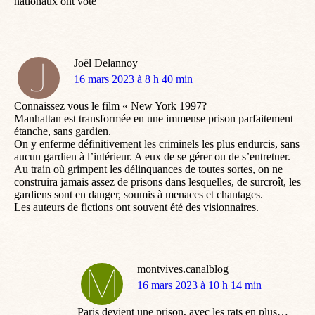
nationaux ont voté
Joël Delannoy
dit
16 mars 2023 à 8 h 40 min
:
Connaissez vous le film « New York 1997?
Manhattan est transformée en une immense prison parfaitement
étanche, sans gardien.
On y enferme définitivement les criminels les plus endurcis, sans
aucun gardien à l’intérieur. A eux de se gérer ou de s’entretuer.
Au train où grimpent les délinquances de toutes sortes, on ne
construira jamais assez de prisons dans lesquelles, de surcroît, les
gardiens sont en danger, soumis à menaces et chantages.
Les auteurs de fictions ont souvent été des visionnaires.
montvives.canalblog
dit
16 mars 2023 à 10 h 14 min
:
Paris devient une prison, avec les rats en plus…