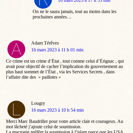
dit
16 mars 2023 à 17 h 55 min
:
On ne le saura jamais, tout au moins dans les
prochaines années…
Adam Térêves
dit
16 mars 2023 à 11 h 01 min
:
Ce crime est un crime d’État , tout comme celui d’Érignac , qui
avait pour objectif de cacher l’implication du gouvernement au
plus haut sommet de l’État , via les Services Secrets , dans
l’affaire dite des » paillotes «
Lougry
dit
16 mars 2023 à 10 h 54 min
:
Merci Marc Baudriller pour votre article clair et courageux. Au
mot lâcheté j’ajoute celui de soumission.
La macronie préfère la soumission à l’islam parce que les USA