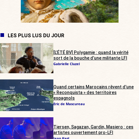
LES PLUS LUS DU JOUR
[L’ÉTÉ BV] Polygamie : quand la vérité
sort de la bouche d’une militante LFI
Gabrielle Cluzel
Quand certains Marocains rêvent d’une
« Reconquista » des territoires
espagnols
Eric de Mascureau
Tiersen, Sagazan, Gardin, Masiero : ces
artistes ouvertement pro-LFI
Jean Kast