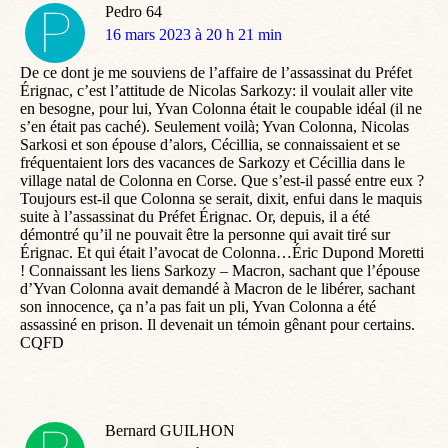
Pedro 64
dit
16 mars 2023 à 20 h 21 min
:
De ce dont je me souviens de l’affaire de l’assassinat du Préfet
Érignac, c’est l’attitude de Nicolas Sarkozy: il voulait aller vite
en besogne, pour lui, Yvan Colonna était le coupable idéal (il ne
s’en était pas caché). Seulement voilà; Yvan Colonna, Nicolas
Sarkosi et son épouse d’alors, Cécillia, se connaissaient et se
fréquentaient lors des vacances de Sarkozy et Cécillia dans le
village natal de Colonna en Corse. Que s’est-il passé entre eux ?
Toujours est-il que Colonna se serait, dixit, enfui dans le maquis
suite à l’assassinat du Préfet Érignac. Or, depuis, il a été
démontré qu’il ne pouvait être la personne qui avait tiré sur
Érignac. Et qui était l’avocat de Colonna…Éric Dupond Moretti
! Connaissant les liens Sarkozy – Macron, sachant que l’épouse
d’Yvan Colonna avait demandé à Macron de le libérer, sachant
son innocence, ça n’a pas fait un pli, Yvan Colonna a été
assassiné en prison. Il devenait un témoin gênant pour certains.
CQFD
Bernard GUILHON