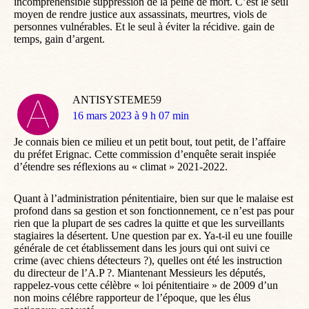
incompréhensible suppression de la peine de mort. C’est le seul
moyen de rendre justice aux assassinats, meurtres, viols de
personnes vulnérables. Et le seul à éviter la récidive. gain de
temps, gain d’argent.
ANTISYSTEME59
dit
16 mars 2023 à 9 h 07 min
:
Je connais bien ce milieu et un petit bout, tout petit, de l’affaire
du préfet Erignac. Cette commission d’enquête serait inspiée
d’étendre ses réflexions au « climat » 2021-2022.
Quant à l’administration pénitentiaire, bien sur que le malaise est
profond dans sa gestion et son fonctionnement, ce n’est pas pour
rien que la plupart de ses cadres la quitte et que les surveillants
stagiaires la désertent. Une question par ex. Ya-t-il eu une fouille
générale de cet établissement dans les jours qui ont suivi ce
crime (avec chiens détecteurs ?), quelles ont été les instruction
du directeur de l’A.P ?. Miantenant Messieurs les députés,
rappelez-vous cette célèbre « loi pénitentiaire » de 2009 d’un
non moins célébre rapporteur de l’époque, que les élus