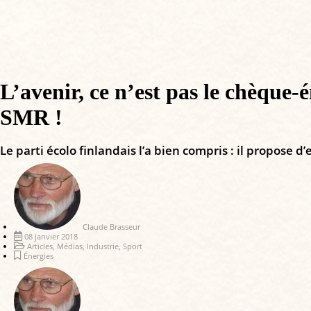
L’avenir, ce n’est pas le chèque-
SMR !
Le parti écolo finlandais l’a bien compris : il propose 
Claude Brasseur
08 janvier 2018
Articles
,
Médias
,
Industrie
,
Sport
Énergies