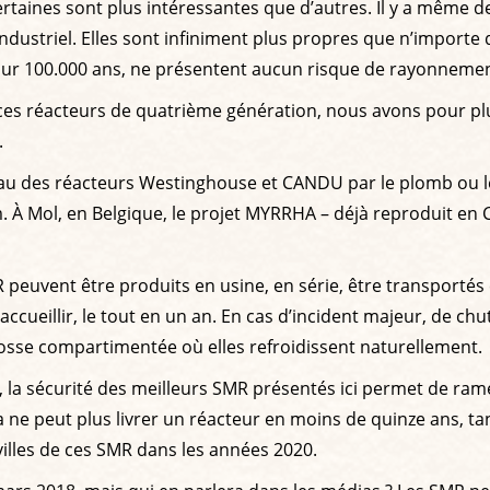
rtaines sont plus intéressantes que d’autres. Il y a même d
industriel. Elles sont infiniment plus propres que n’import
ur 100.000 ans, ne présentent aucun risque de rayonnement r
ces réacteurs de quatrième génération, nous avons pour plus
.
au des réacteurs Westinghouse et CANDU par le plomb ou le 
 À Mol, en Belgique, le projet MYRRHA – déjà reproduit en Ch
 peuvent être produits en usine, en série, être transportés
cueillir, le tout en un an. En cas d’incident majeur, de chut
fosse compartimentée où elles refroidissent naturellement.
er, la sécurité des meilleurs SMR présentés ici permet de ram
eva ne peut plus livrer un réacteur en moins de quinze ans, tan
 villes de ces SMR dans les années 2020.