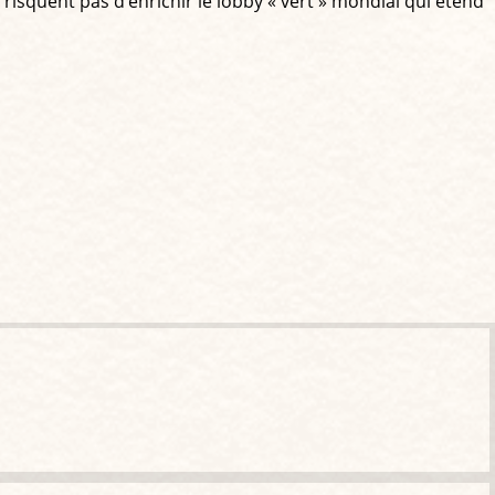
isquent pas d’enrichir le lobby « vert » mondial qui étend