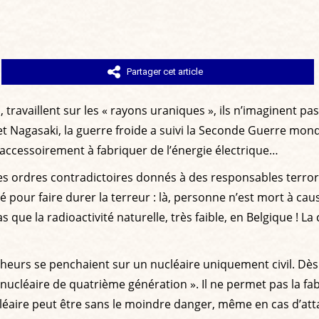
Partager cet article
ravaillent sur les « rayons uraniques », ils n’imaginent pas 
 Nagasaki, la guerre froide a suivi la Seconde Guerre mondial
t accessoirement à fabriquer de l’énergie électrique…
es ordres contradictoires donnés à des responsables terroris
 pour faire durer la terreur : là, personne n’est mort à cau
 bas que la radioactivité naturelle, très faible, en Belgique !
heurs se penchaient sur un nucléaire uniquement civil. Dès 
nucléaire de quatrième génération ». Il ne permet pas la fab
léaire peut être sans le moindre danger, même en cas d’attaq