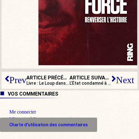
ARTICLE PRÉCÉDENT
ARTICLE SUIVANT
Prev
Next
Livre : Le Loup dans la bergerie, de Jean-Claude Michéa
L’État condamné à indemniser le fils d’un harki : la vérité historique enfin reconnue ?
VOS COMMENTAIRES
Me connecter
M'inscrire à l'espace commentaire
Charte d'utilisation des commentaires