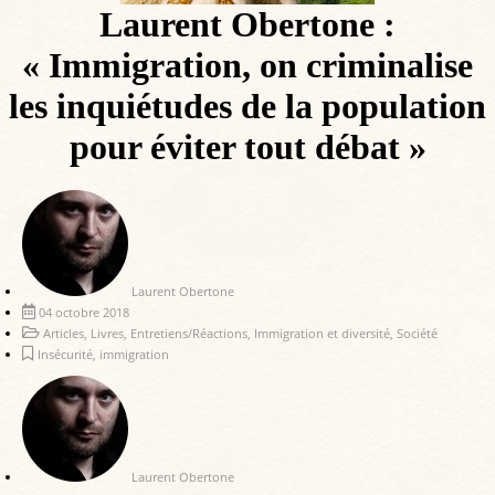
Laurent Obertone :
« Immigration, on criminalise
les inquiétudes de la population
pour éviter tout débat »
Laurent Obertone
04 octobre 2018
Articles
,
Livres
,
Entretiens/Réactions
,
Immigration et diversité
,
Société
Insécurité
,
immigration
Laurent Obertone