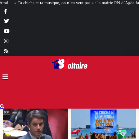
’en veut pas » : la mairie RN d’Agde face à la meute « antiraciste »
La hauss