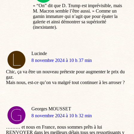
« “On” dit que D. Trump est imprévisible, mais
M. Macron semble l’être aussi. » Comme un
gamin immature qui n’agit que pour épater la
galerie et ainsi démontrer sa supériorité
(inexistante).
Lucinde
dit
8 novembre 2024 à 10 h 37 min
:
Chic, ça va être un nouveau prétexte pour augmenter le prix du
gaz.
Mais nous, est-ce qu’on va malgré tout continuer à les arroser ?
Georges MOUSSET
dit
8 novembre 2024 à 10 h 32 min
:
……… et nous en France, nous sommes prêts à lui
RENVOYER dans les meilleurs délais tous ses ressortissants y