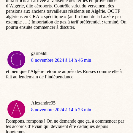
ultra stricts à l’arrivée à Marseille des ferries en provenance
d’Algérie, dito aéroports. Contrôle strict du versement des
pensions aux anciens travailleurs résidents en Algérie, OQTF
algériens en CRA « spécifique » (au fin fond de la Lozère par
exemple ….) Importation de gaz à tarif préférentiel : terminé. On
pourra ensuite commencer à discuter.
garibaldi
dit
8 novembre 2024 à 14 h 46 min
:
et bien que l’Algérie retourne auprès des Russes comme elle à
fait au lendemain de l’indépendance
Alexandre95
dit
8 novembre 2024 à 14 h 23 min
:
Rompons, rompons ! On ne demande que ça, à commencer par
les accords d’Evian qui devraient être caduques depuis
longtemps.