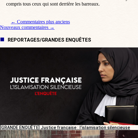
compris tous ceux qui sont derrière les barreaux.
Navigation de commentaire
← Commentaires plus anciens
Nouveaux commentaires →
REPORTAGES/GRANDES ENQUÊTES
[GRANDE ENQUÊTE] Justice française : l’islamisation silencieuse