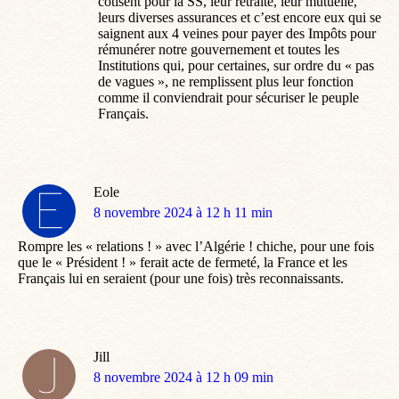
cotisent pour la SS, leur retraite, leur mutuelle,
leurs diverses assurances et c’est encore eux qui se
saignent aux 4 veines pour payer des Impôts pour
rémunérer notre gouvernement et toutes les
Institutions qui, pour certaines, sur ordre du « pas
de vagues », ne remplissent plus leur fonction
comme il conviendrait pour sécuriser le peuple
Français.
Eole
dit
8 novembre 2024 à 12 h 11 min
:
Rompre les « relations ! » avec l’Algérie ! chiche, pour une fois
que le « Président ! » ferait acte de fermeté, la France et les
Français lui en seraient (pour une fois) très reconnaissants.
Jill
dit
8 novembre 2024 à 12 h 09 min
: