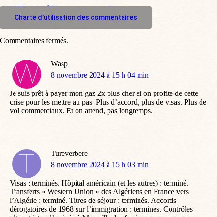
M'inscrire à l'espace commentaire
Charte d'utilisation des commentaires
Commentaires fermés.
Wasp
dit
8 novembre 2024 à 15 h 04 min
:
Je suis prêt à payer mon gaz 2x plus cher si on profite de cette
crise pour les mettre au pas. Plus d’accord, plus de visas. Plus de
vol commerciaux. Et on attend, pas longtemps.
Tureverbere
dit
8 novembre 2024 à 15 h 03 min
:
Visas : terminés. Hôpital américain (et les autres) : terminé.
Transferts « Western Union » des Algériens en France vers
l’Algérie : terminé. Titres de séjour : terminés. Accords
dérogatoires de 1968 sur l’immigration : terminés. Contrôles