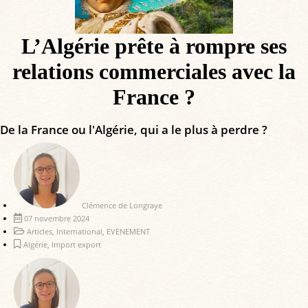
L’Algérie prête à rompre ses
relations commerciales avec la
France ?
De la France ou l'Algérie, qui a le plus à perdre ?
Clémence de Longraye
07 novembre 2024
Articles
,
International
,
EVENEMENT
Algérie
,
Import export