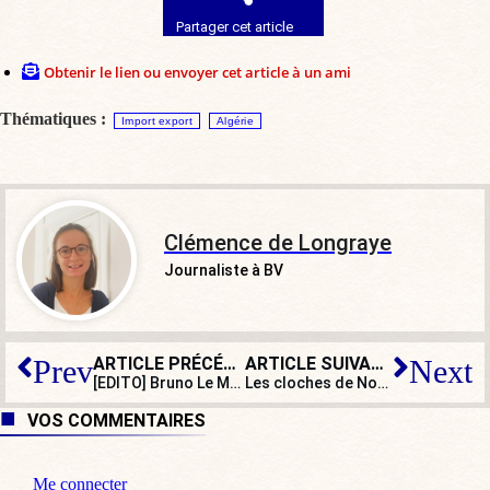
Partager cet article
Obtenir le lien ou envoyer cet article à un ami
Thématiques :
Import export
Algérie
Clémence de Longraye
Journaliste à BV
ARTICLE PRÉCÉDENT
ARTICLE SUIVANT
Prev
Next
[EDITO] Bruno Le Maire : le déficit, M’sieur, c’est pas moi, c’est Barnier !
Les cloches de Notre-Dame retentissent de nouveau
VOS COMMENTAIRES
Me connecter