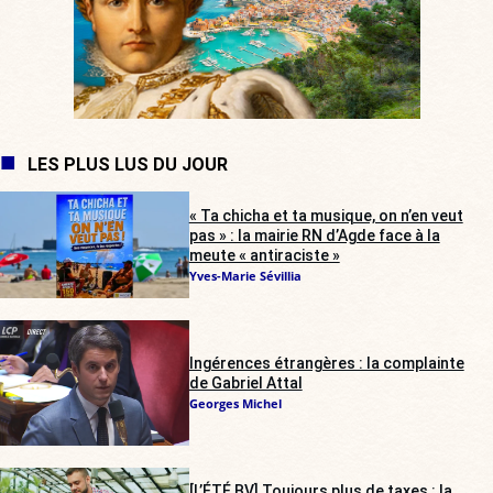
LES PLUS LUS DU JOUR
« Ta chicha et ta musique, on n’en veut
pas » : la mairie RN d’Agde face à la
meute « antiraciste »
Yves-Marie Sévillia
Ingérences étrangères : la complainte
de Gabriel Attal
Georges Michel
[L’ÉTÉ BV] Toujours plus de taxes : la