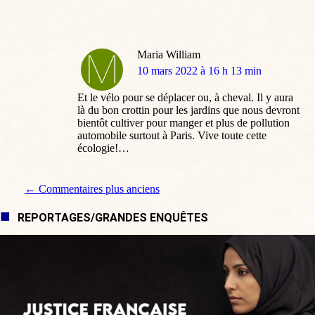
Maria William
dit
10 mars 2022 à 16 h 13 min
:
Et le vélo pour se déplacer ou, à cheval. Il y aura
là du bon crottin pour les jardins que nous devront
bientôt cultiver pour manger et plus de pollution
automobile surtout à Paris. Vive toute cette
écologie!…
Navigation de commentaire
← Commentaires plus anciens
REPORTAGES/GRANDES ENQUÊTES