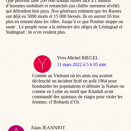
Que peuvent faire 200 000 soldats russes face à 1 million
d’hommes mobilisés et retranchés (un chiffre rarement révélé)
qui défendent leur pays. Nos généraux estiment que les Russes
ont déjà eu 5000 morts et 15 000 blessés. Ils en auront 10 fois
plus en entrant dans les villes. Jusqu’à ce que Poutine stoppe ou
saute . Le peuple russe a la mémoire des sièges de Léningrad et
Stalingrad : ils n’en veulent plus.
Yves-Michel BIEGEL
dit
11 mars 2022 à 5 h 05 min
:
Comme au Vietnam où les amis usa avaient
déclenché un incident fictif en août 1964 pour
bombarder les populations et détruire la Nature ou
comme en Lybie au motif que Khadafi avait
commandé des quintaux de viagra pour violer les
femmes. cf Bobards d’Or.
Alain JEANNIOT