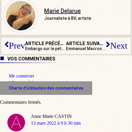
Marie Delarue
Journaliste à BV, artiste
ARTICLE PRÉCÉDENT
ARTICLE SUIVANT
Prev
Next
Embargo sur le pétrole russe et négociations avec le Venezuela de Maduro : America first !
Emmanuel Macron utilise ses réseaux sociaux officiels gouvernement-France pour faire campagne
VOS COMMENTAIRES
Me connecter
M'inscrire à l'espace commentaire
Charte d'utilisation des commentaires
Commentaires fermés.
Anne Marie CASTIN
dit
13 mars 2022 à 9 h 30 min
: