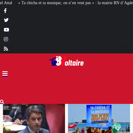
n n’en veut pas » : la mairie RN d’Agde face à la meute « antiraciste »
La ha