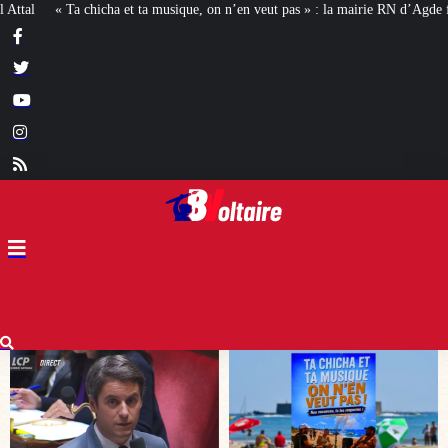
 on n’en veut pas » : la mairie RN d’Agde face à la meute « antiraciste »
La 