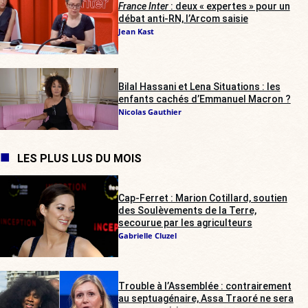
France Inter
: deux « expertes » pour un
débat anti-RN, l’Arcom saisie
Jean Kast
Bilal Hassani et Lena Situations : les
enfants cachés d’Emmanuel Macron ?
Nicolas Gauthier
LES PLUS LUS DU MOIS
Cap-Ferret : Marion Cotillard, soutien
des Soulèvements de la Terre,
secourue par les agriculteurs
Gabrielle Cluzel
Trouble à l’Assemblée : contrairement
au septuagénaire, Assa Traoré ne sera