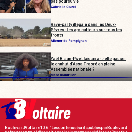
pas poursuivie
Gabrielle Cluzel
Rave-party illégale dans les Deux-
Sèvres : les agriculteurs sur tous les
fronts
Alienor de Pompignan
Yaël Braun-Pivet laissera-t-elle passer
le chahut d’Assa Traoré en pleine
Assemblée nationale ?
Marc Baudriller
Boulevard Voltaire 10.6.1 Les contenus écrits publiés par Boulevard