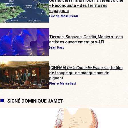
Quand certains Marocains rêvent d’une
« Reconquista » des territoires
espagnols
Eric de Mascureau
Tiersen, Sagazan, Gardin, Masiero : ces
artistes ouvertement pro-LFI
Jean Kast
[CINÉMA]
De la Comédie-Française
, le film
de troupe qui ne manque pas de
piquant
Pierre Marcellesi
SIGNÉ DOMINIQUE JAMET