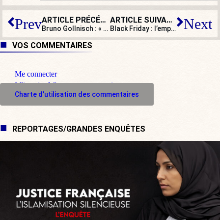
ARTICLE PRÉCÉDENT
ARTICLE SUIVANT
Prev
Next
Bruno Gollnisch : « En ma qualité d’actionnaire, je suis candidat au conseil d’administration du groupe Renault Nissan »
Black Friday : l’empire du chiffre !
VOS COMMENTAIRES
Me connecter
M'inscrire à l'espace commentaire
Charte d'utilisation des commentaires
REPORTAGES/GRANDES ENQUÊTES