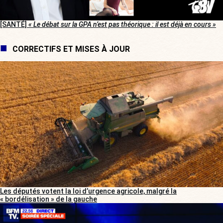
[SANTÉ]
« Le débat sur la GPA n’est pas théorique : il est déjà en cours »
CORRECTIFS ET MISES À JOUR
Les députés votent la loi d’urgence agricole, malgré la
« bordélisation » de la gauche