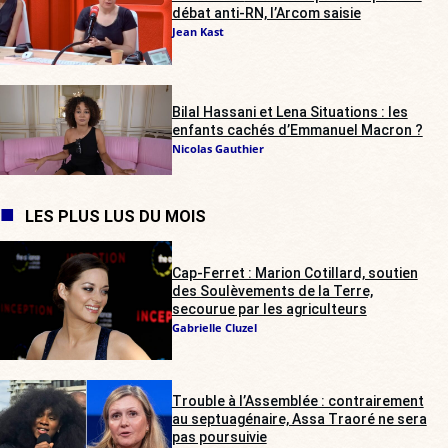
débat anti-RN, l’Arcom saisie
Jean Kast
Bilal Hassani et Lena Situations : les
enfants cachés d’Emmanuel Macron ?
Nicolas Gauthier
LES PLUS LUS DU MOIS
Cap-Ferret : Marion Cotillard, soutien
des Soulèvements de la Terre,
secourue par les agriculteurs
Gabrielle Cluzel
Trouble à l’Assemblée : contrairement
au septuagénaire, Assa Traoré ne sera
pas poursuivie