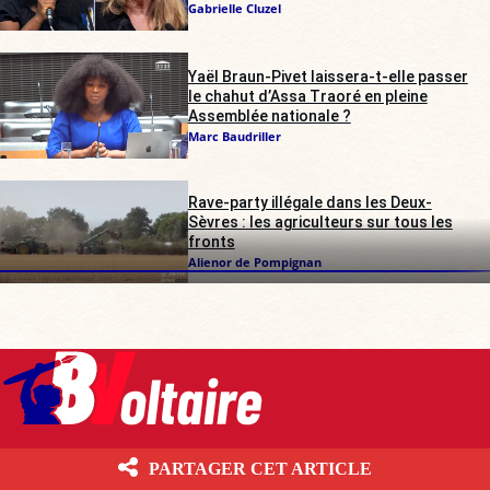
Gabrielle Cluzel
Yaël Braun-Pivet laissera-t-elle passer
le chahut d’Assa Traoré en pleine
Assemblée nationale ?
Marc Baudriller
Rave-party illégale dans les Deux-
Sèvres : les agriculteurs sur tous les
fronts
Alienor de Pompignan
Boulevard Voltaire 10.6.1 Les contenus écrits publiés par Boulevard
PARTAGER CET ARTICLE
Voltaire sont mis à disposition selon les termes de la Licence Creative