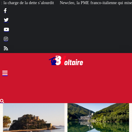
Newcleo, la PME franco-italienne qui mise sur l’avenir du « mini nucléaire »