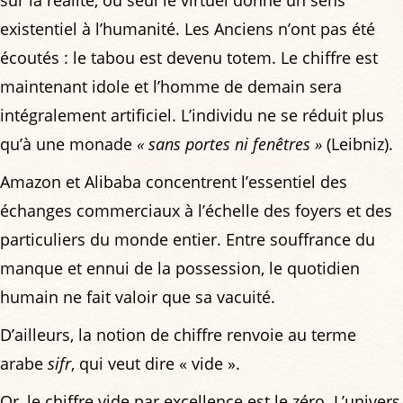
sur la réalité, où seul le virtuel donne un sens
existentiel à l’humanité. Les Anciens n’ont pas été
écoutés : le tabou est devenu totem. Le chiffre est
maintenant idole et l’homme de demain sera
intégralement artificiel. L’individu ne se réduit plus
qu’à une monade
« sans portes ni fenêtres »
(Leibniz).
Amazon et Alibaba concentrent l’essentiel des
échanges commerciaux à l’échelle des foyers et des
particuliers du monde entier. Entre souffrance du
manque et ennui de la possession, le quotidien
humain ne fait valoir que sa vacuité.
D’ailleurs, la notion de chiffre renvoie au terme
arabe
sifr
, qui veut dire « vide ».
Or, le chiffre vide par excellence est le zéro. L’univers