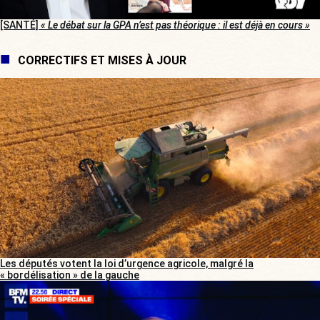
[SANTÉ]
« Le débat sur la GPA n’est pas théorique : il est déjà en cours »
CORRECTIFS ET MISES À JOUR
Les députés votent la loi d’urgence agricole, malgré la
« bordélisation » de la gauche