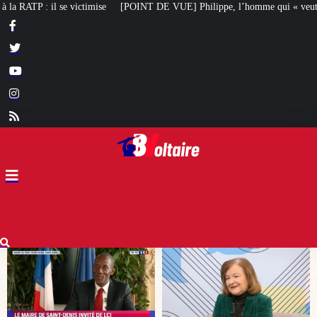
T DE VUE] Philippe, l’homme qui « veut redresser notre pays » : Loiseau en 