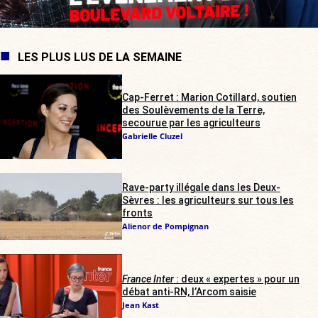
LES PLUS LUS DE LA SEMAINE
Cap-Ferret : Marion Cotillard, soutien
des Soulèvements de la Terre,
secourue par les agriculteurs
Gabrielle Cluzel
Rave-party illégale dans les Deux-
Sèvres : les agriculteurs sur tous les
fronts
Alienor de Pompignan
France Inter
: deux « expertes » pour un
débat anti-RN, l’Arcom saisie
Jean Kast