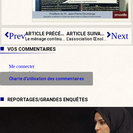
ARTICLE PRÉCÉDENT
ARTICLE SUIVANT
Prev
Next
Le ménage continue : après #MeToo, #MusicToo !
L’association Œnologouine fait découvrir le monde du vin aux « femmes queers et lesbiennes »
VOS COMMENTAIRES
Me connecter
M'inscrire à l'espace commentaire
Charte d'utilisation des commentaires
REPORTAGES/GRANDES ENQUÊTES