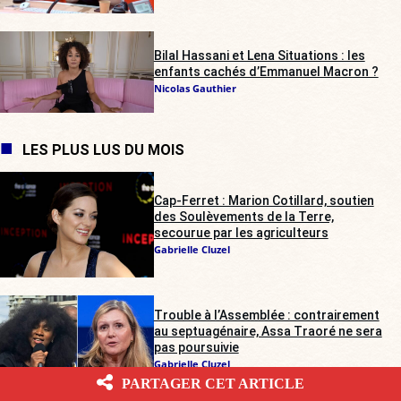
Bilal Hassani et Lena Situations : les
enfants cachés d’Emmanuel Macron ?
Nicolas Gauthier
LES PLUS LUS DU MOIS
Cap-Ferret : Marion Cotillard, soutien
des Soulèvements de la Terre,
secourue par les agriculteurs
Gabrielle Cluzel
Trouble à l’Assemblée : contrairement
au septuagénaire, Assa Traoré ne sera
pas poursuivie
Gabrielle Cluzel
PARTAGER CET ARTICLE