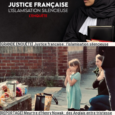
[GRANDE ENQUÊTE] Justice française : l’islamisation silencieuse
[REPORTAGE] Meurtre d’Henry Nowak : des Anglais entre tristesse