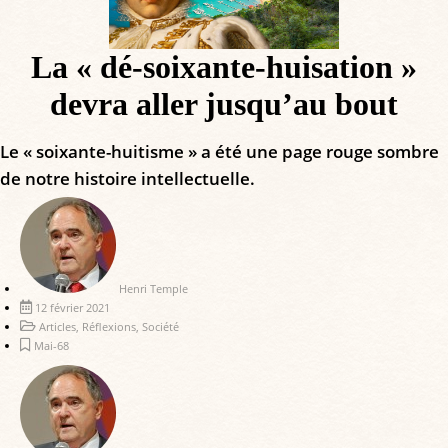
La « dé-soixante-huisation »
devra aller jusqu’au bout
Le « soixante-huitisme » a été une page rouge sombre
de notre histoire intellectuelle.
Henri Temple
12 février 2021
Articles
,
Réflexions
,
Société
Mai-68