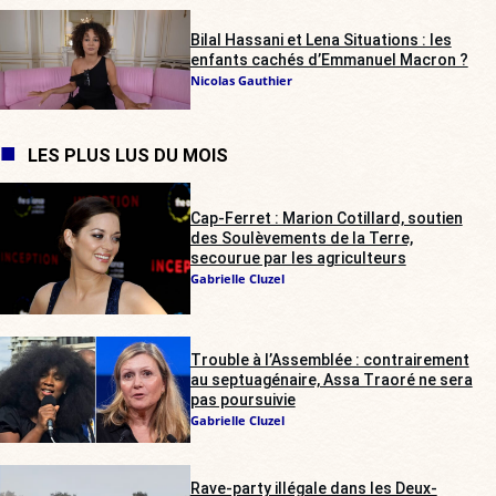
Bilal Hassani et Lena Situations : les
enfants cachés d’Emmanuel Macron ?
Nicolas Gauthier
LES PLUS LUS DU MOIS
Cap-Ferret : Marion Cotillard, soutien
des Soulèvements de la Terre,
secourue par les agriculteurs
Gabrielle Cluzel
Trouble à l’Assemblée : contrairement
au septuagénaire, Assa Traoré ne sera
pas poursuivie
Gabrielle Cluzel
Rave-party illégale dans les Deux-