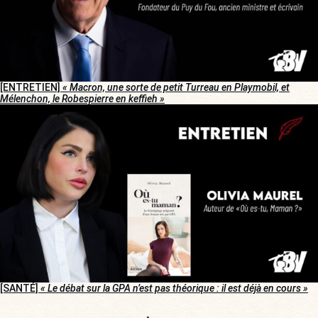
[ENTRETIEN]
« Macron, une sorte de petit Turreau en Playmobil, et
Mélenchon, le Robespierre en keffieh »
[SANTÉ]
« Le débat sur la GPA n’est pas théorique : il est déjà en cours »