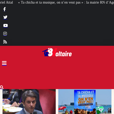
que, on n’en veut pas » : la mairie RN d’Agde face à la meute « antiraciste »