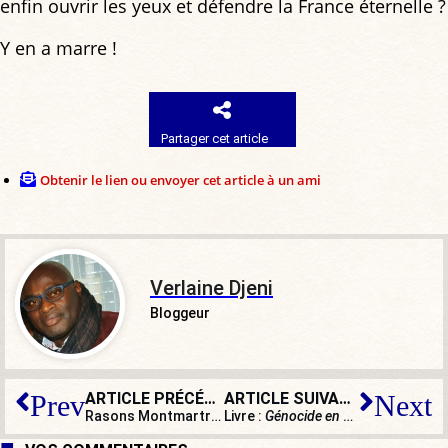
enfin ouvrir les yeux et défendre la France éternelle ?
Y en a marre !
Partager cet article
Obtenir le lien ou envoyer cet article à un ami
Verlaine Djeni
Bloggeur
ARTICLE PRÉCÉDENT
ARTICLE SUIVANT
Prev
Next
Rasons Montmartre !
Livre :
Génocide en Vendée (1793-1794)