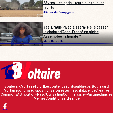
Sèvres : les agriculteurs sur tous les
fronts
Alienor de Pompignan
Yaël Braun-Pivet laissera-t-elle passer
le chahut d’Assa Traoré en pleine
Assemblée nationale ?
Marc Baudriller
Boulevard Voltaire 10.6.1 Les contenus écrits publiés par Boulevard
Voltaire sont mis à disposition selon les termes de la Licence Creative
Commons Attribution – Pas d’Utilisation Commerciale – Partage dans les
Mêmes Conditions 2.0 France