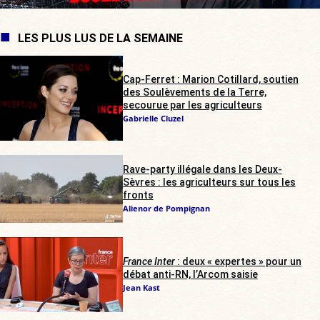
LES PLUS LUS DE LA SEMAINE
Cap-Ferret : Marion Cotillard, soutien
des Soulèvements de la Terre,
secourue par les agriculteurs
Gabrielle Cluzel
Rave-party illégale dans les Deux-
Sèvres : les agriculteurs sur tous les
fronts
Alienor de Pompignan
France Inter
: deux « expertes » pour un
débat anti-RN, l’Arcom saisie
Jean Kast