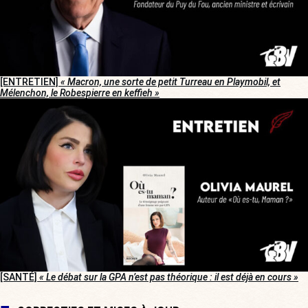
[ENTRETIEN]
« Macron, une sorte de petit Turreau en Playmobil, et
Mélenchon, le Robespierre en keffieh »
[SANTÉ]
« Le débat sur la GPA n’est pas théorique : il est déjà en cours »