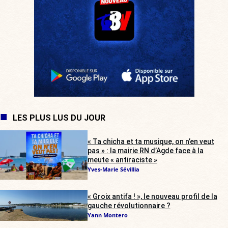
LES PLUS LUS DU JOUR
« Ta chicha et ta musique, on n’en veut
pas » : la mairie RN d’Agde face à la
meute « antiraciste »
Yves-Marie Sévillia
« Groix antifa ! », le nouveau profil de la
gauche révolutionnaire ?
Yann Montero