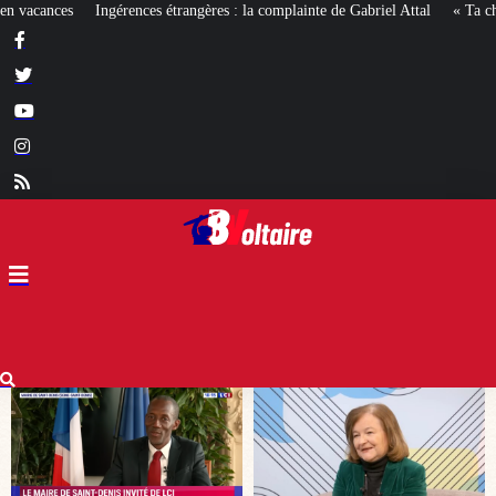
s : la complainte de Gabriel Attal
« Ta chicha et ta musique, on n’en veut pa