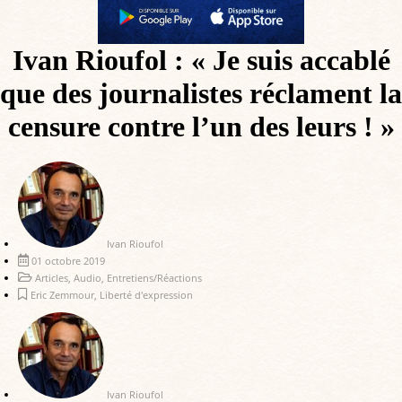
Ivan Rioufol : « Je suis accablé
que des journalistes réclament la
censure contre l’un des leurs ! »
Ivan Rioufol
01 octobre 2019
Articles
,
Audio
,
Entretiens/Réactions
Eric Zemmour
,
Liberté d'expression
Ivan Rioufol