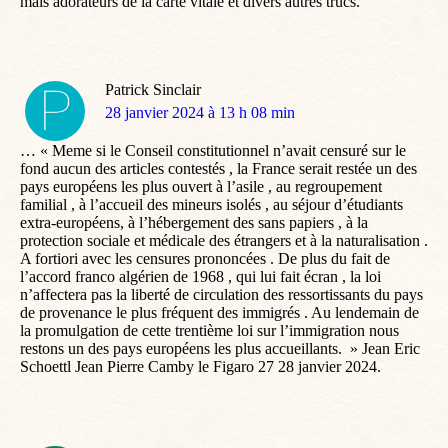
mais adorâteurs de la carte vitale et divers autres trucs.
Patrick Sinclair
dit
28 janvier 2024 à 13 h 08 min
:
… « Meme si le Conseil constitutionnel n’avait censuré sur le
fond aucun des articles contestés , la France serait restée un des
pays européens les plus ouvert à l’asile , au regroupement
familial , à l’accueil des mineurs isolés , au séjour d’étudiants
extra-européens, à l’hébergement des sans papiers , à la
protection sociale et médicale des étrangers et à la naturalisation .
A fortiori avec les censures prononcées . De plus du fait de
l’accord franco algérien de 1968 , qui lui fait écran , la loi
n’affectera pas la liberté de circulation des ressortissants du pays
de provenance le plus fréquent des immigrés . Au lendemain de
la promulgation de cette trentième loi sur l’immigration nous
restons un des pays européens les plus accueillants. » Jean Eric
Schoettl Jean Pierre Camby le Figaro 27 28 janvier 2024.