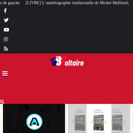
ie intellectuelle de Michel Maffesoli
Pour regagner son influence en Afriq