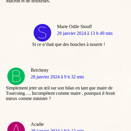
Macron et de Bruxelles.
Marie Odile Stouff
dit
28 janvier 2024 à 13 h 49 min
:
Si ce n’était que des bouches à nourrir !
Bercheny
dit
28 janvier 2024 à 9 h 32 min
:
Simplement jeter un œil sur son bilan en tant que maire de
Tourcoing…. Incompétent comme maire , pourquoi il ferait
mieux comme ministre ?
Acadie
dit
28 janvier 2024 à 9 h 12 min