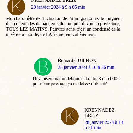
KRENNADEZ BREIZ
dit
28 janvier 2024 à 9 h 05 min
:
Mon baromètre de fluctuation de l’immigration est la longueur
de la queue des demandeurs de tout poil devant la préfecture,
TOUS LES MATINS. Pauvres gens, c’est un condensé de la
misère du monde, de l’Afrique particulièrement.
Bernard GUILHON
dit
28 janvier 2024 à 10 h 36 min
:
Des miséreux qui déboursent entre 3 et 5 000 €
pour leur passage, ça me laisse dubitatif.
KRENNADEZ
BREIZ
dit
28 janvier 2024 à 13
:
h 21 min