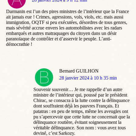
:
Darmanin est l’un des pires ministres de l’intérieur que la France
ait jamais eue ! Crimes, agressions, vols, viols, etc. mais aussi
immigration, OQTF si peu exécutées, désordres de tous genres,
mais sévérité accrue envers les automobilistes avec les radars
embarqués et autres matraquages du citoyen dans un désir
paranoïaque de contrôler et d’asservir le peuple. L’anti-
démocrathie !
Bernard GUILHON
dit
28 janvier 2024 à 10 h 35 min
:
Souvenir souvenir… Je me rappelle d’un autre
ministre de l’intérieur qui, poussé par le président
Chirac, se consacra à la lutte contre la délinquance
dont souffraient déjà les pauvres Français. Et
patatras : en peu de temps, même les aveugles ont
pu s’apercevoir que cette lutte ne concernait que la
délinquance routière, évitant soigneusement la
véritable délinquance. Son nom : vous avez tous
deviné, c’est Sarkozy.