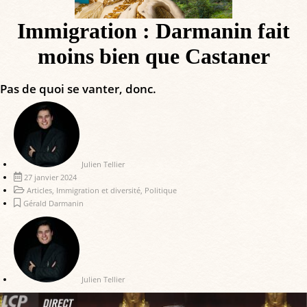
Immigration : Darmanin fait
moins bien que Castaner
Pas de quoi se vanter, donc.
Julien Tellier
27 janvier 2024
Articles
,
Immigration et diversité
,
Politique
Gérald Darmanin
Julien Tellier