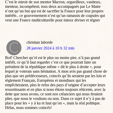
C’est le miroir de son mentor Macron, orgueilleux, vaniteux,
menteur, incompétent, tous deux accompagnés par Le Maire
n’ont qu’un but qui est de sacrifier la France pour leur propres
intérêts , ce gouvernement n’est qu’un ramassis de crapules qui
veut une France multiculturelle pour mieux diviser et régner
christian laborde
dit
28 janvier 2024 à 10 h 32 min
:
Bof! Chercher qu’el est le plus ou moins pire, n’à pas grand
intérêt, ce qu’il faut regarder c’est ce que pourrait faire un
président de la république même « dit le plus à droite », pour
lequel je voterais sans hésitation. A mon avis pas grand chose de
plus que ses prédécesseurs, coincés qu’ils seraient par les lois et
règlement Français, Européens et mondiaux qui les
empêcheraient, plus le refus des pays d’origine d’accepter leurs
ressortissants et en plus si nous étions toujours réticents, avec la
dette que nous avons, ce sont nos créanciers qui nous feraient
plier, que nous le voulions ou non. Dans ce sujet il n’y à pas de
place pour les « y à ka et faut qu’on », mais la réal politique.
Hélas, nous sommes coincés!