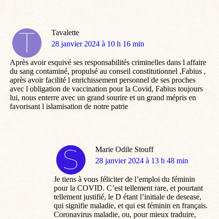
Tavalette
dit
28 janvier 2024 à 10 h 16 min
:
Après avoir esquivé ses responsabilités criminelles dans l affaire
du sang contaminé, propulsé au conseil constitutionnel ,Fabius ,
après avoir facilité l enrichissement personnel de ses proches
avec l obligation de vaccination pour la Covid, Fabius toujours
lui, nous enterre avec un grand sourire et un grand mépris en
favorisant l islamisation de notre patrie
Marie Odile Stouff
dit
28 janvier 2024 à 13 h 48 min
:
Je tiens à vous féliciter de l’emploi du féminin
pour la COVID. C’est tellement rare, et pourtant
tellement justifié, le D étant l’initiale de desease,
qui signifie maladie, et qui est féminin en français.
Coronavirus maladie, ou, pour mieux traduire,