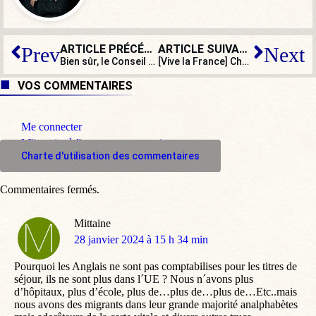
ARTICLE PRÉCÉDENT
ARTICLE SUIVANT
Prev
Next
Bien sûr, le Conseil constitutionnel ne fait pas de politique
[Vive la France] Champions du monde de la boulangerie !
VOS COMMENTAIRES
Me connecter
M'inscrire à l'espace commentaire
Charte d'utilisation des commentaires
Commentaires fermés.
Mittaine
dit
28 janvier 2024 à 15 h 34 min
:
Pourquoi les Anglais ne sont pas comptabilises pour les titres de
séjour, ils ne sont plus dans l´UE ? Nous n´avons plus
d’hôpitaux, plus d’école, plus de…plus de…plus de…Etc..mais
nous avons des migrants dans leur grande majorité analphabètes