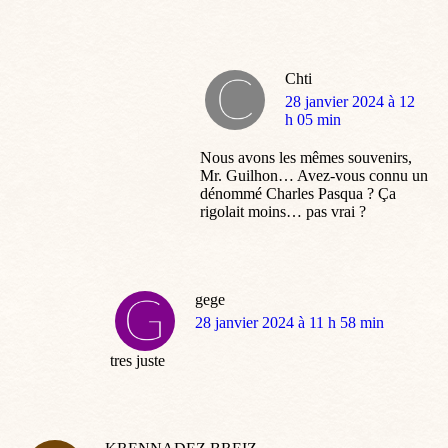
Chti
dit
28 janvier 2024 à 12
:
h 05 min
Nous avons les mêmes souvenirs,
Mr. Guilhon… Avez-vous connu un
dénommé Charles Pasqua ? Ça
rigolait moins… pas vrai ?
gege
dit
28 janvier 2024 à 11 h 58 min
:
tres juste