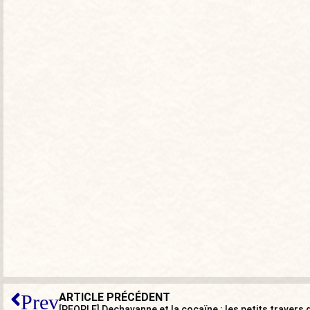
ARTICLE PRÉCÉDENT
Prev
[PEOPLE] Dechavanne et la cocaïne : les petits travers