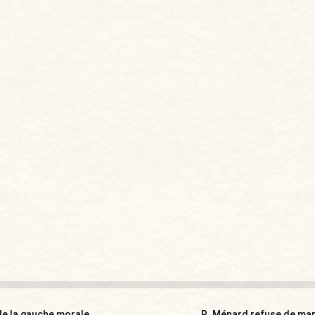
 de la gauche morale
R. Ménard refuse de mari