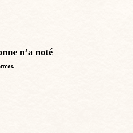
onne n’a noté
darmes.