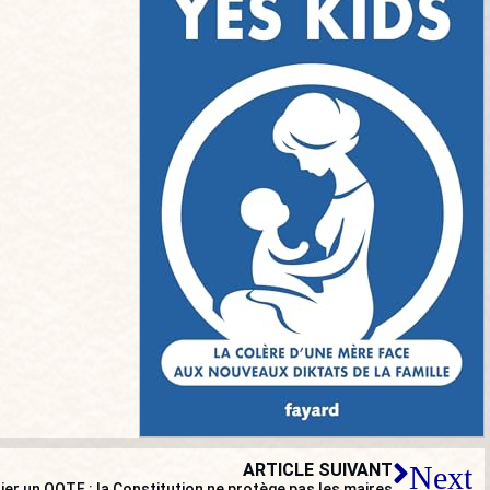
ARTICLE SUIVANT
Next
er un OQTF : la Constitution ne protège pas les maires