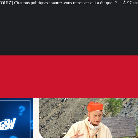
 saurez-vous retrouver qui a dit quoi ?
À 97 ans, le cardinal Simoni revient