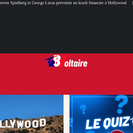
ucas prévoient un krach financier à Hollywood
[QUIZ] Citations politiques :