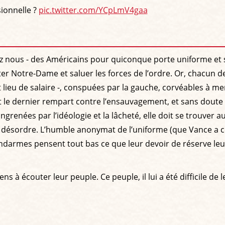
sionnelle ?
pic.twitter.com/YCpLmV4gaa
 nous - des Américains pour quiconque porte uniforme et s’
siter Notre-Dame et saluer les forces de l’ordre. Or, chacun d
 lieu de salaire -, conspuées par la gauche, corvéables à 
t le dernier rempart contre l’ensauvagement, et sans doute 
grenées par l’idéologie et la lâcheté, elle doit se trouver a
 du désordre. L’humble anonymat de l’uniforme (que Vance a c
ndarmes pensent tout bas ce que leur devoir de réserve leur i
 à écouter leur peuple. Ce peuple, il lui a été difficile de le