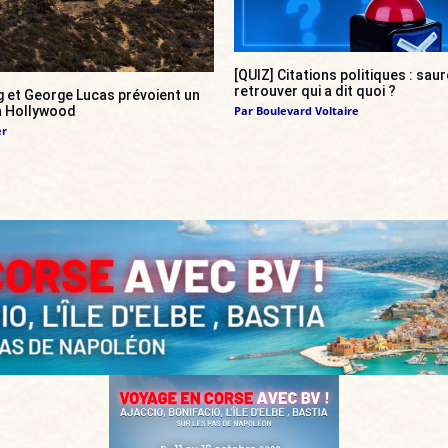
[QUIZ] Citations politiques : sa
retrouver qui a dit quoi ?
g et George Lucas prévoient un
 à Hollywood
Par
Boulevard Voltaire
er