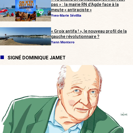
pas » : la mairie RN d’Agde face à la
meute « antiraciste »
Yves-Marie Sévillia
« Groix antifa ! », le nouveau profil de la
gauche révolutionnaire ?
Yann Montero
SIGNÉ DOMINIQUE JAMET