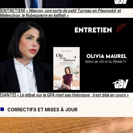
[ENTRETIEN]
« Macron, une sorte de petit Turreau en Playmobil, et
Mélenchon, le Robespierre en keffieh »
[SANTÉ]
« Le débat sur la GPA n’est pas théorique : il est déjà en cours »
CORRECTIFS ET MISES À JOUR