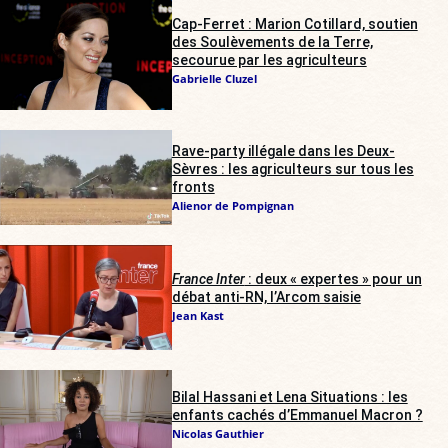
Cap-Ferret : Marion Cotillard, soutien
des Soulèvements de la Terre,
secourue par les agriculteurs
Gabrielle Cluzel
Rave-party illégale dans les Deux-
Sèvres : les agriculteurs sur tous les
fronts
Alienor de Pompignan
France Inter
: deux « expertes » pour un
débat anti-RN, l’Arcom saisie
Jean Kast
Bilal Hassani et Lena Situations : les
enfants cachés d’Emmanuel Macron ?
Nicolas Gauthier