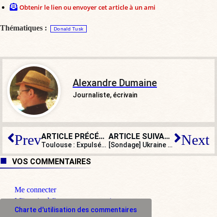
Obtenir le lien ou envoyer cet article à un ami
Thématiques :
Donald Tusk
Alexandre Dumaine
Journaliste, écrivain
ARTICLE PRÉCÉDENT
ARTICLE SUIVANT
Prev
Next
Toulouse : Expulsés d’un gymnase, une centaine de clandestins investissent une église
[Sondage] Ukraine : un envoi de troupes au sol vous semble-t-il possible ?
VOS COMMENTAIRES
Me connecter
M'inscrire à l'espace commentaire
Charte d'utilisation des commentaires