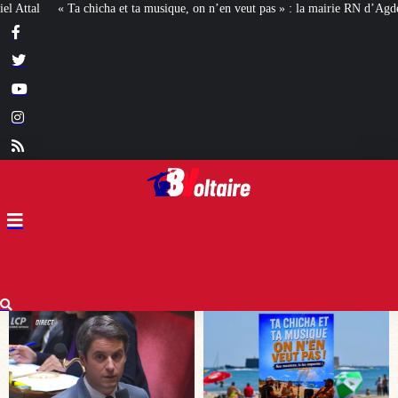
 on n’en veut pas » : la mairie RN d’Agde face à la meute « antiraciste »
La 