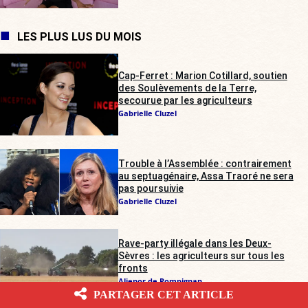
LES PLUS LUS DU MOIS
Cap-Ferret : Marion Cotillard, soutien
des Soulèvements de la Terre,
secourue par les agriculteurs
Gabrielle Cluzel
Trouble à l’Assemblée : contrairement
au septuagénaire, Assa Traoré ne sera
pas poursuivie
Gabrielle Cluzel
Rave-party illégale dans les Deux-
Sèvres : les agriculteurs sur tous les
fronts
Alienor de Pompignan
PARTAGER CET ARTICLE