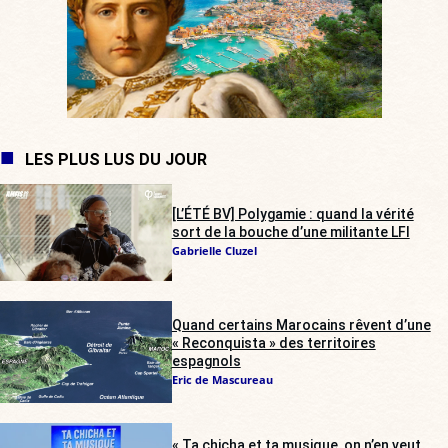
LES PLUS LUS DU JOUR
[L’ÉTÉ BV] Polygamie : quand la vérité
sort de la bouche d’une militante LFI
Gabrielle Cluzel
Quand certains Marocains rêvent d’une
« Reconquista » des territoires
espagnols
Eric de Mascureau
« Ta chicha et ta musique, on n’en veut