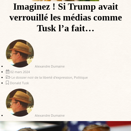
Imaginez ! Si Trump avait
verrouillé les médias comme
Tusk l’a fait…
Alexandre Dumaine
02 mars 2024
Le dossier noir de la liberté d'expression
,
Politique
Donald Tusk
Alexandre Dumaine