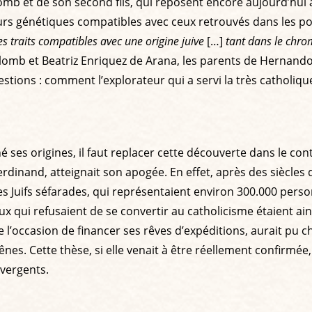
b et de son second fils, qui reposent encore aujourd’hui au
rs génétiques compatibles avec ceux retrouvés dans les pop
des traits compatibles avec une origine juive
[…]
tant dans le chro
Colomb et Beatriz Enriquez de Arana, les parents de Hernand
stions : comment l’explorateur qui a servi la très catholiqu
s origines, il faut replacer cette découverte dans le cont
Ferdinand, atteignait son apogée. En effet, après des siècl
 Les Juifs séfarades, qui représentaient environ 300.000 per
x qui refusaient de se convertir au catholicisme étaient ainsi
 l’occasion de financer ses rêves d’expéditions, aurait pu c
es. Cette thèse, si elle venait à être réellement confirmée,
ivergents.