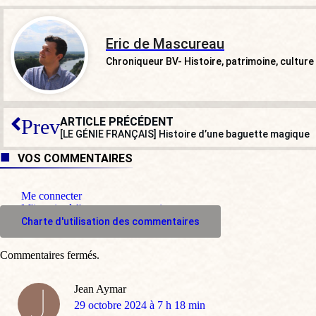
Eric de Mascureau
Chroniqueur BV- Histoire, patrimoine, culture
ARTICLE PRÉCÉDENT
Prev
[LE GÉNIE FRANÇAIS] Histoire d’une baguette magique
VOS COMMENTAIRES
Me connecter
M'inscrire à l'espace commentaire
Charte d'utilisation des commentaires
Commentaires fermés.
Jean Aymar
dit
29 octobre 2024 à 7 h 18 min