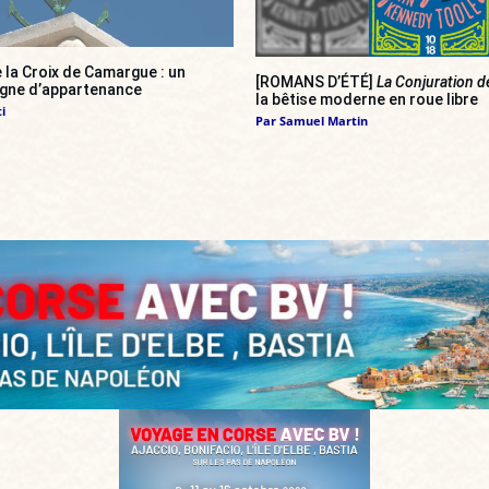
 la Croix de Camargue : un
[ROMANS D’ÉTÉ]
La Conjuration d
igne d’appartenance
la bêtise moderne en roue libre
i
Par
Samuel Martin