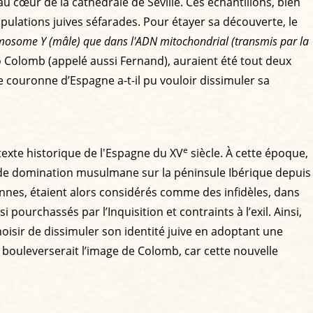
 cœur de la cathédrale de Séville. Ces échantillons, bien
ulations juives séfarades. Pour étayer sa découverte, le
mosome Y (mâle) que dans l'ADN mitochondrial (transmis par la
o Colomb (appelé aussi Fernand), auraient été tout deux
e couronne d’Espagne a-t-il pu vouloir dissimuler sa
e
exte historique de l'Espagne du XV
siècle. À cette époque,
es de domination musulmane sur la péninsule Ibérique depuis
sonnes, étaient alors considérés comme des infidèles, dans
 pourchassés par l’Inquisition et contraints à l’exil. Ainsi,
hoisir de dissimuler son identité juive en adoptant une
 bouleverserait l’image de Colomb, car cette nouvelle