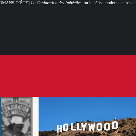
ration des Imbéciles
, ou la bêtise moderne en roue libre
Steven Spielberg e