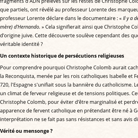
fragments d'ADN prélevés sur les restes de Christophe Colom
que partiels, ont révélé au professeur Lorente des marqueu
professeur Lorente déclare dans le documentaire : «
Il y a 
mère) d'Hernando.
» Cela signifierait ainsi que Christophe 
d’origine juive. Cette découverte soulève cependant des que
véritable identité ?
Un contexte historique de persécutions religieuses
Pour comprendre pourquoi Christophe Colomb aurait caché se
la Reconquista, menée par les rois catholiques Isabelle et 
720, l'Espagne s'unifiait sous la bannière du catholicisme.
un climat de ferveur religieuse et de tensions politiques. Ceu
Christophe Colomb, pour éviter d’être marginalisé et perdre
apparence de fervent catholique en prétendant être né à Gên
interprétation ne se fait pas sans résistances et sans avis d
Vérité ou mensonge ?