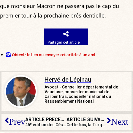
que monsieur Macron ne passera pas le cap du
premier tour à la prochaine présidentielle.
Partager cet article
Obtenir le lien ou envoyer cet article à un ami
Hervé de Lépinau
Avocat - Conseiller départemental de
Vaucluse, conseiller municipal de
Carpentras, conseiller national du
Rassemblement National
ARTICLE PRÉCÉDENT
ARTICLE SUIVANT
Prev
Next
e
45
édition des César… ou des Guignols ?
Cette fois, la Turquie est en guerre contre la Syrie