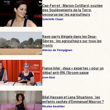
Cap-Ferret : Marion Cotillard, soutien
des Soulèvements de la Terre,
secourue par les agriculteurs
Gabrielle Cluzel
Rave-party illégale dans les Deux-
Sèvres : les agriculteurs sur tous les
fronts
Alienor de Pompignan
France Inter
: deux « expertes » pour un
débat anti-RN, l’Arcom saisie
Jean Kast
Bilal Hassani et Lena Situations : les
enfants cachés d’Emmanuel Macron ?
Nicolas Gauthier