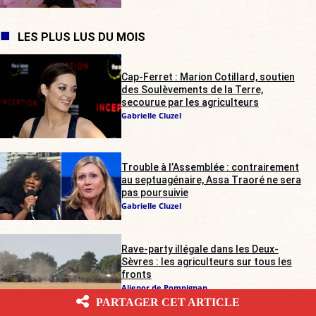
LES PLUS LUS DU MOIS
Cap-Ferret : Marion Cotillard, soutien
des Soulèvements de la Terre,
secourue par les agriculteurs
Gabrielle Cluzel
Trouble à l’Assemblée : contrairement
au septuagénaire, Assa Traoré ne sera
pas poursuivie
Gabrielle Cluzel
Rave-party illégale dans les Deux-
Sèvres : les agriculteurs sur tous les
fronts
Alienor de Pompignan
PARTAGER CET ARTICLE