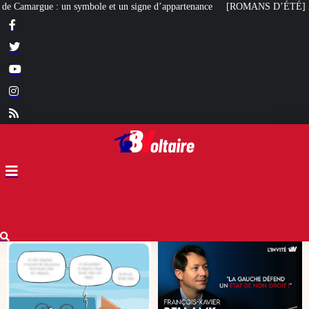
gne d’appartenance
[ROMANS D’ÉTÉ]
La Conjuration des Imbéciles
, ou la