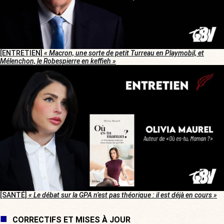
[ENTRETIEN]
« Macron, une sorte de petit Turreau en Playmobil, et
Mélenchon, le Robespierre en keffieh »
[SANTÉ]
« Le débat sur la GPA n’est pas théorique : il est déjà en cours »
CORRECTIFS ET MISES À JOUR