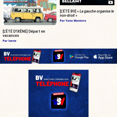
[L’ÉTÉ BV] «
La gauche organise le
non-droit
»
Par
Yann Montero
[L’ÉTÉ D’IXÈNE] Départ en
vacances
Par
Ixene