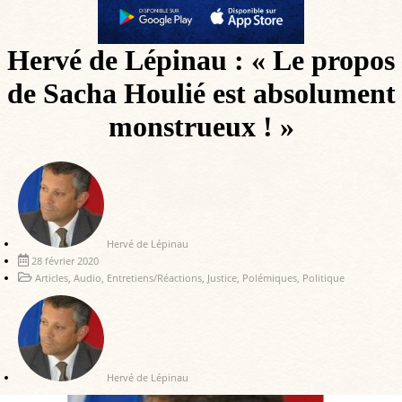
Hervé de Lépinau : « Le propos
de Sacha Houlié est absolument
monstrueux ! »
Hervé de Lépinau
28 février 2020
Articles
,
Audio
,
Entretiens/Réactions
,
Justice
,
Polémiques
,
Politique
Hervé de Lépinau