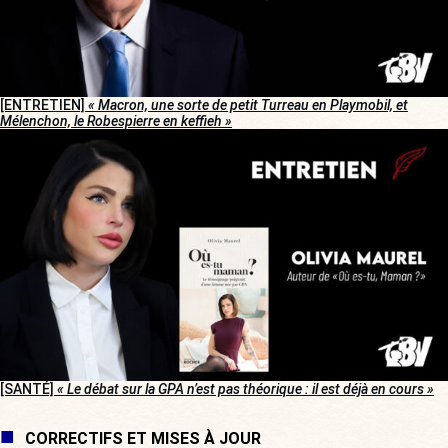
[ENTRETIEN]
« Macron, une sorte de petit Turreau en Playmobil, et
Mélenchon, le Robespierre en keffieh »
[SANTÉ]
« Le débat sur la GPA n’est pas théorique : il est déjà en cours »
CORRECTIFS ET MISES À JOUR