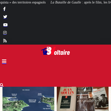
La Bataille de Gaulle
: après le film, les livres !
[CINÉMA]
De la Comédie-