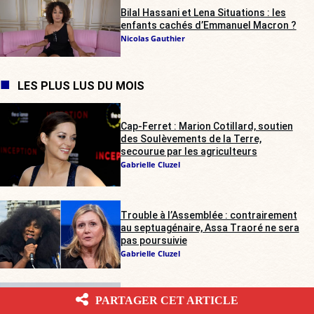
Bilal Hassani et Lena Situations : les
enfants cachés d’Emmanuel Macron ?
Nicolas Gauthier
LES PLUS LUS DU MOIS
Cap-Ferret : Marion Cotillard, soutien
des Soulèvements de la Terre,
secourue par les agriculteurs
Gabrielle Cluzel
Trouble à l’Assemblée : contrairement
au septuagénaire, Assa Traoré ne sera
pas poursuivie
Gabrielle Cluzel
Rave-party illégale dans les Deux-
PARTAGER CET ARTICLE
Sèvres : les agriculteurs sur tous les