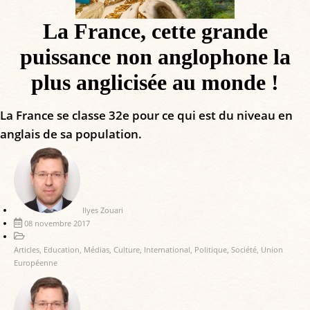
La France, cette grande
puissance non anglophone la
plus anglicisée au monde !
La France se classe 32e pour ce qui est du niveau en
anglais de sa population.
Ilyes Zouari
08 novembre 2017
Articles
,
Education
,
Médias
,
Culture
,
International
,
Politique
,
Société
,
Union
Européenne