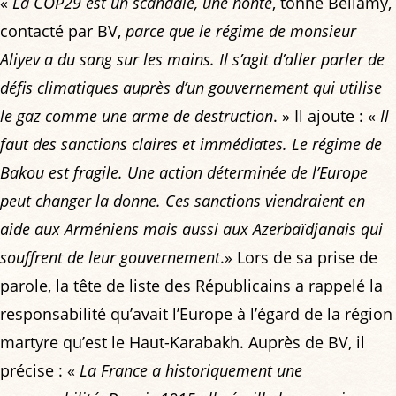
«
La COP29 est un scandale, une honte
, tonne Bellamy,
contacté par BV,
parce que le régime de monsieur
Aliyev a du sang sur les mains. Il s’agit d’aller parler de
défis climatiques auprès d’un gouvernement qui utilise
le gaz comme une arme de destruction
. » Il ajoute : «
Il
faut des sanctions claires et immédiates. Le régime de
Bakou est fragile. Une action déterminée de l’Europe
peut changer la donne. Ces sanctions viendraient en
aide aux Arméniens mais aussi aux Azerbaïdjanais qui
souffrent de leur gouvernement
.» Lors de sa prise de
parole, la tête de liste des Républicains a rappelé la
responsabilité qu’avait l’Europe à l’égard de la région
martyre qu’est le Haut-Karabakh. Auprès de BV, il
précise : «
La France a historiquement une