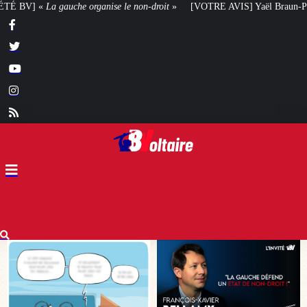
-droit
»
[VOTRE AVIS] Yaël Braun-Pivet doit-elle renoncer à son projet arc