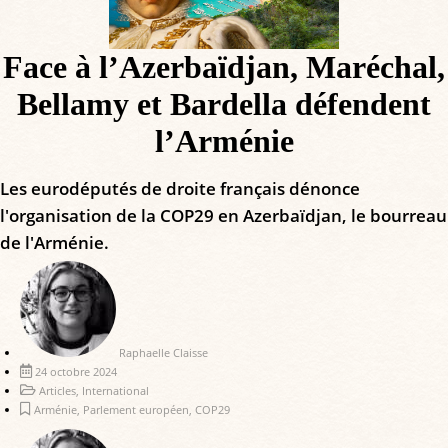
Face à l’Azerbaïdjan, Maréchal,
Bellamy et Bardella défendent
l’Arménie
Les eurodéputés de droite français dénonce
l'organisation de la COP29 en Azerbaïdjan, le bourreau
de l'Arménie.
Raphaelle Claisse
24 octobre 2024
Articles
,
International
Arménie
,
Parlement européen
,
COP29