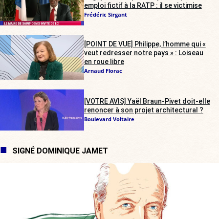
emploi fictif à la RATP : il se victimise
Frédéric Sirgant
[POINT DE VUE] Philippe, l’homme qui «
veut redresser notre pays » : Loiseau
en roue libre
Arnaud Florac
[VOTRE AVIS] Yaël Braun-Pivet doit-elle
renoncer à son projet architectural ?
Boulevard Voltaire
SIGNÉ DOMINIQUE JAMET