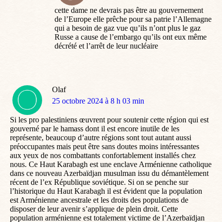
:
cette dame ne devrais pas être au gouvernement
de l’Europe elle prêche pour sa patrie l’Allemagne
qui a besoin de gaz vue qu’ils n’ont plus le gaz
Russe a cause de l’embargo qu’ils ont eux même
décrété et l’arrêt de leur nucléaire
Olaf
dit
25 octobre 2024 à 8 h 03 min
:
Si les pro palestiniens œuvrent pour soutenir cette région qui est
gouverné par le hamass dont il est encore inutile de les
représente, beaucoup d’autre régions sont tout autant aussi
préoccupantes mais peut être sans doutes moins intéressantes
aux yeux de nos combattants confortablement installés chez
nous. Ce Haut Karabagh est une enclave Arménienne catholique
dans ce nouveau Azerbaïdjan musulman issu du démantèlement
récent de l’ex République soviétique. Si on se penche sur
l’historique du Haut Karabagh il est évident que la population
est Arménienne ancestrale et les droits des populations de
disposer de leur avenir s’applique de plein droit. Cette
population arménienne est totalement victime de l’Azerbaïdjan