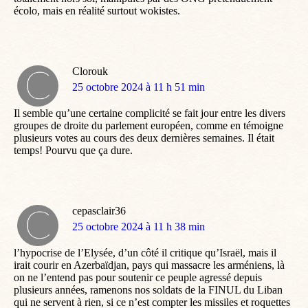
écolo, mais en réalité surtout wokistes.
Clorouk
dit
25 octobre 2024 à 11 h 51 min
:
Il semble qu’une certaine complicité se fait jour entre les divers
groupes de droite du parlement européen, comme en témoigne
plusieurs votes au cours des deux dernières semaines. Il était
temps! Pourvu que ça dure.
cepasclair36
dit
25 octobre 2024 à 11 h 38 min
:
l’hypocrise de l’Elysée, d’un côté il critique qu’Israël, mais il
irait courir en Azerbaïdjan, pays qui massacre les arméniens, là
on ne l’entend pas pour soutenir ce peuple agressé depuis
plusieurs années, ramenons nos soldats de la FINUL du Liban
qui ne servent à rien, si ce n’est compter les missiles et roquettes