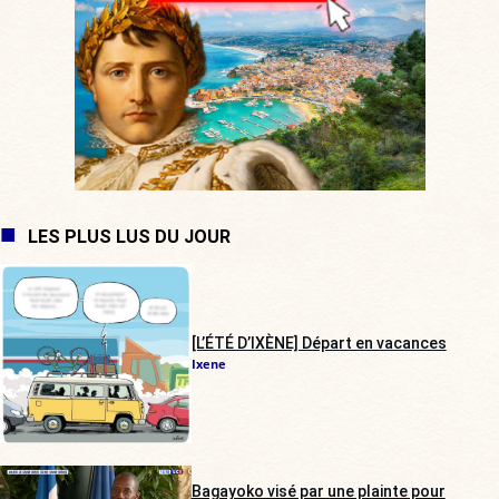
LES PLUS LUS DU JOUR
[L’ÉTÉ D’IXÈNE] Départ en vacances
Ixene
Bagayoko visé par une plainte pour