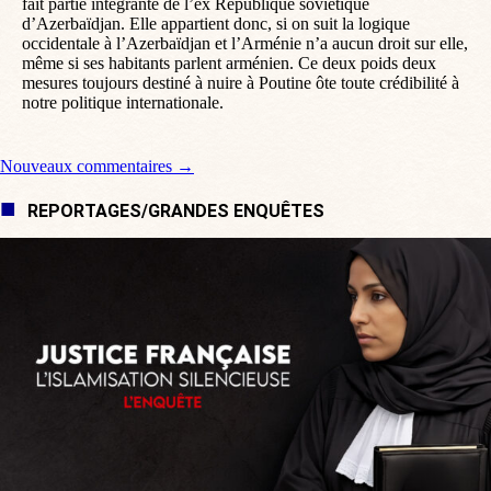
fait partie intégrante de l’ex République soviétique
d’Azerbaïdjan. Elle appartient donc, si on suit la logique
occidentale à l’Azerbaïdjan et l’Arménie n’a aucun droit sur elle,
même si ses habitants parlent arménien. Ce deux poids deux
mesures toujours destiné à nuire à Poutine ôte toute crédibilité à
notre politique internationale.
Navigation de commentaire
Nouveaux commentaires →
REPORTAGES/GRANDES ENQUÊTES