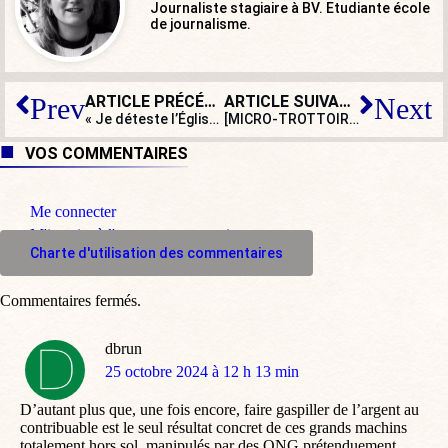
Journaliste stagiaire à BV. Etudiante école
de journalisme.
ARTICLE PRÉCÉDENT
ARTICLE SUIVANT
Prev
Next
« Je déteste l’Église » : auprès de BV, Thomas Guénolé persiste et signe
[MICRO-TROTTOIR] Macron a-t-il sauvé ou coulé l’économie française ?
VOS COMMENTAIRES
Me connecter
M'inscrire à l'espace commentaire
Charte d'utilisation des commentaires
Commentaires fermés.
dbrun
dit
25 octobre 2024 à 12 h 13 min
:
D’autant plus que, une fois encore, faire gaspiller de l’argent au
contribuable est le seul résultat concret de ces grands machins
totalement hors sol, manipulés par des ONG prétenduement