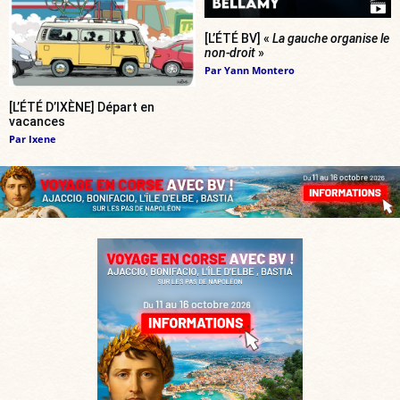
[L’ÉTÉ BV] «
La gauche organise le
non-droit
»
Par
Yann Montero
[L’ÉTÉ D’IXÈNE] Départ en
vacances
Par
Ixene