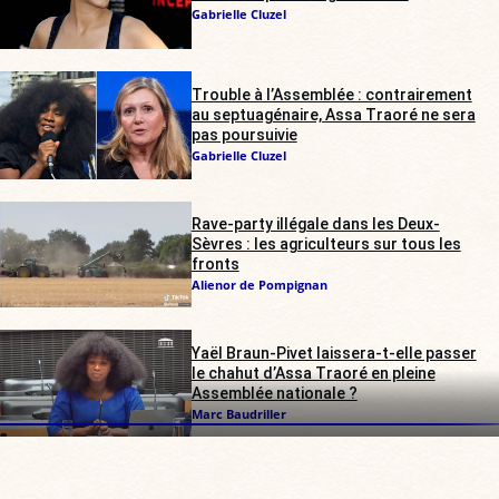
Gabrielle Cluzel
Trouble à l’Assemblée : contrairement
au septuagénaire, Assa Traoré ne sera
pas poursuivie
Gabrielle Cluzel
Rave-party illégale dans les Deux-
Sèvres : les agriculteurs sur tous les
fronts
Alienor de Pompignan
Yaël Braun-Pivet laissera-t-elle passer
le chahut d’Assa Traoré en pleine
Assemblée nationale ?
Marc Baudriller