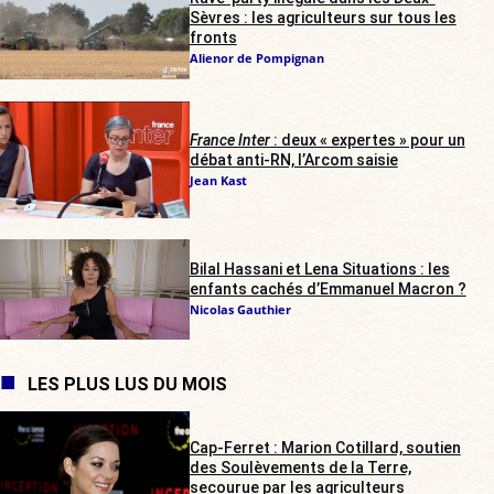
Sèvres : les agriculteurs sur tous les
fronts
Alienor de Pompignan
France Inter
: deux « expertes » pour un
débat anti-RN, l’Arcom saisie
Jean Kast
Bilal Hassani et Lena Situations : les
enfants cachés d’Emmanuel Macron ?
Nicolas Gauthier
LES PLUS LUS DU MOIS
Cap-Ferret : Marion Cotillard, soutien
des Soulèvements de la Terre,
secourue par les agriculteurs