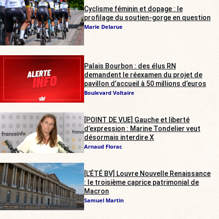
Cyclisme féminin et dopage : le
profilage du soutien-gorge en question
Marie Delarue
Palais Bourbon : des élus RN
demandent le réexamen du projet de
pavillon d’accueil à 50 millions d’euros
Boulevard Voltaire
[POINT DE VUE] Gauche et liberté
d’expression : Marine Tondelier veut
désormais interdire X
Arnaud Florac
[L’ÉTÉ BV] Louvre Nouvelle Renaissance
: le troisième caprice patrimonial de
Macron
Samuel Martin