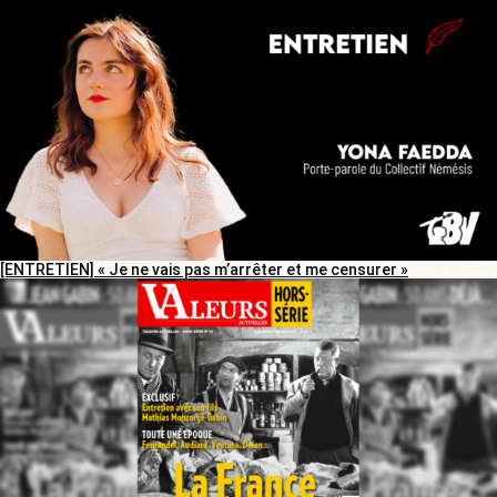
[ENTRETIEN] « Je ne vais pas m’arrêter et me censurer »