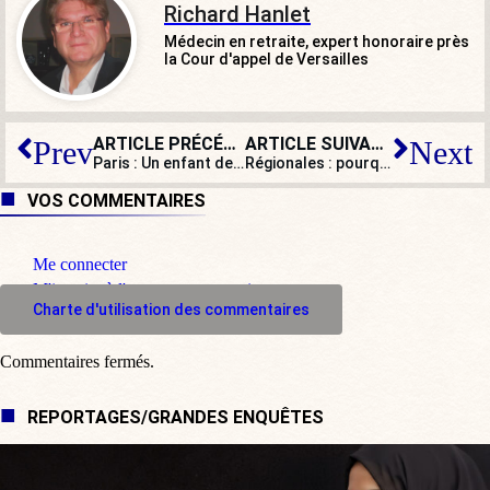
Richard Hanlet
Médecin en retraite, expert honoraire près
la Cour d'appel de Versailles
ARTICLE PRÉCÉDENT
ARTICLE SUIVANT
Prev
Next
Paris : Un enfant de 2 ans blessé par une toxicomane près de Stalingrad
Régionales : pourquoi Autain, Pulvar et Bayou doivent battre Valérie Pécresse ?
VOS COMMENTAIRES
Me connecter
M'inscrire à l'espace commentaire
Charte d'utilisation des commentaires
Commentaires fermés.
REPORTAGES/GRANDES ENQUÊTES