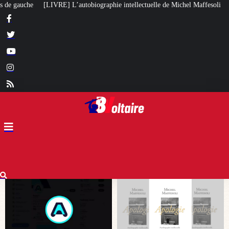
hie intellectuelle de Michel Maffesoli
Pour regagner son influence en Afri