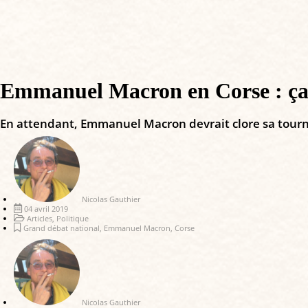
Emmanuel Macron en Corse : ça p
En attendant, Emmanuel Macron devrait clore sa tournée 
Nicolas Gauthier
04 avril 2019
Articles
,
Politique
Grand débat national
,
Emmanuel Macron
,
Corse
Nicolas Gauthier