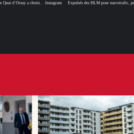
Instagram
Expulsés des HLM pour narcotrafic, peuvent-ils obtenir un nouvea