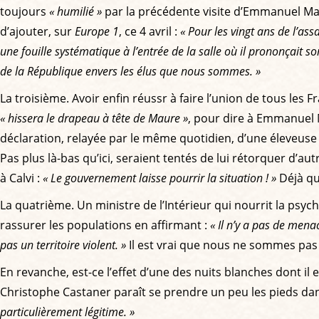
toujours
« humilié »
par la précédente visite d’Emmanuel Mac
d’ajouter, sur
Europe 1
, ce 4 avril :
« Pour les vingt ans de l’assa
une fouille systématique à l’entrée de la salle où il prononçait 
de la République envers les élus que nous sommes. »
La troisième. Avoir enfin réussr à faire l’union de tous les Fr
« hissera le drapeau à tête de Maure »
, pour dire à Emmanuel
déclaration, relayée par le même quotidien, d’une éleveuse
Pas plus là-bas qu’ici, seraient tentés de lui rétorquer d’
à Calvi :
« Le gouvernement laisse pourrir la situation ! »
Déjà qu
La quatrième. Un ministre de l’Intérieur qui nourrit la psyc
rassurer les populations en affirmant :
« Il n’y a pas de mena
pas un territoire violent. »
Il est vrai que nous ne sommes pas e
En revanche, est-ce l’effet d’une des nuits blanches dont i
Christophe Castaner paraît se prendre un peu les pieds dan
particulièrement légitime. »