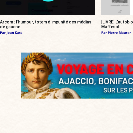
Arcom : l’humour, totem d’impunité des médias
[LIVRE] L’autobi
de gauche
Maffesoli
Par
Jean Kast
Par
Pierre Maurer