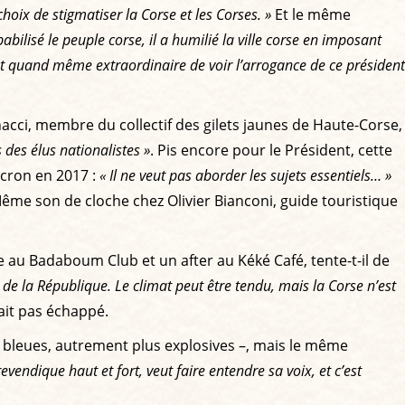
choix de stigmatiser la Corse et les Corses. »
Et le même
lpabilisé le peuple corse, il a humilié la ville corse en imposant
’est quand même extraordinaire de voir l’arrogance de ce président
inacci, membre du collectif des gilets jaunes de Haute-Corse,
 des élus nationalistes »
. Pis encore pour le Président, cette
acron en 2017 :
« Il ne veut pas aborder les sujets essentiels… »
Même son de cloche chez Olivier Bianconi, guide touristique
ée au Badaboum Club et un after au Kéké Café, tente-t-il de
t de la République. Le climat peut être tendu, mais la Corse n’est
vait pas échappé.
ts bleues, autrement plus explosives –, mais le même
revendique haut et fort, veut faire entendre sa voix, et c’est