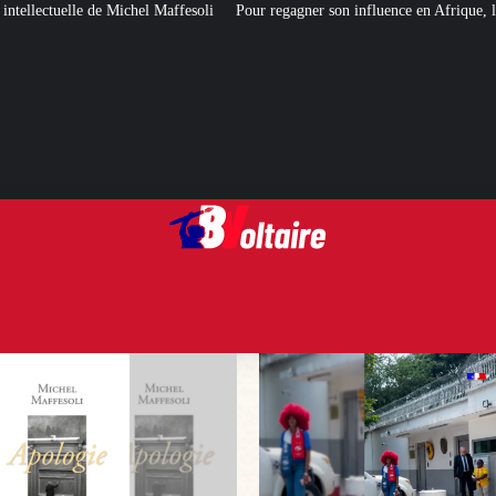
ffesoli
Pour regagner son influence en Afrique, le Quai d’Orsay a choisi… 