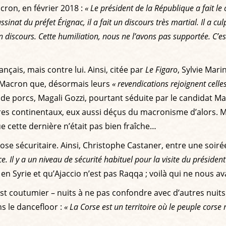
ron, en février 2018 :
« Le président de la République a fait le 
ssinat du préfet Érignac, il a fait un discours très martial. Il a cu
son discours. Cette humiliation, nous ne l’avons pas supportée. C
ançais, mais contre lui. Ainsi, citée par
Le Figaro
, Sylvie Mar
 Macron que, désormais leurs
« revendications rejoignent celles
 de porcs, Magali Gozzi, pourtant séduite par le candidat M
autres continentaux, eux aussi déçus du macronisme d’alors. 
e cette dernière n’était pas bien fraîche…
hose sécuritaire. Ainsi, Christophe Castaner, entre une soir
ce. Il y a un niveau de sécurité habituel pour la visite du présiden
n Syrie et qu’Ajaccio n’est pas Raqqa ; voilà qui ne nous a
l est coutumier – nuits à ne pas confondre avec d’autres nui
s le dancefloor :
« La Corse est un territoire où le peuple corse 