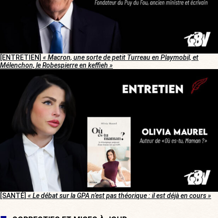
[ENTRETIEN]
« Macron, une sorte de petit Turreau en Playmobil, et
Mélenchon, le Robespierre en keffieh »
[SANTÉ]
« Le débat sur la GPA n’est pas théorique : il est déjà en cours »