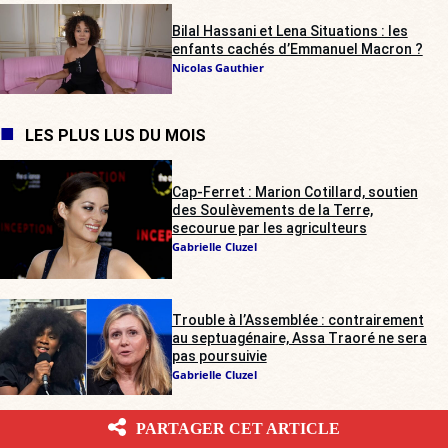
Bilal Hassani et Lena Situations : les
enfants cachés d’Emmanuel Macron ?
Nicolas Gauthier
LES PLUS LUS DU MOIS
Cap-Ferret : Marion Cotillard, soutien
des Soulèvements de la Terre,
secourue par les agriculteurs
Gabrielle Cluzel
Trouble à l’Assemblée : contrairement
au septuagénaire, Assa Traoré ne sera
pas poursuivie
Gabrielle Cluzel
PARTAGER CET ARTICLE
Yaël Braun-Pivet laissera-t-elle passer