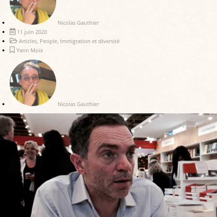
Nicolas Gauthier
11 juin 2020
Articles
,
People
,
Immigration et diversité
Yann Moix
Nicolas Gauthier