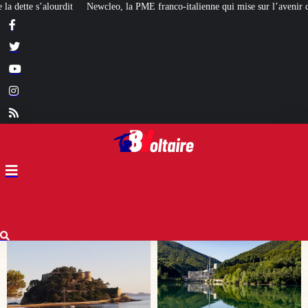
 franco-italienne qui mise sur l’avenir du « mini nucléaire »
Face aux crit