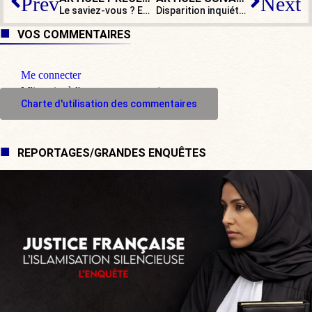
Prev
Next
Le saviez-vous ? Emmanuel Macron songerait à démissionner… et se représenter
Disparition inquiétante d’Agnès Buzyn sur les affiches électorales
VOS COMMENTAIRES
Me connecter
M'inscrire à l'espace commentaire
Charte d'utilisation des commentaires
REPORTAGES/GRANDES ENQUÊTES