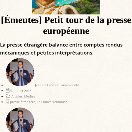
[Émeutes] Petit tour de la presse
européenne
La presse étrangère balance entre comptes rendus
mécaniques et petites interprétations.
Jean de Lacoste Lareymondie
01 juillet 2023
Articles
,
Médias
presse étrangère
,
La France s'embrase