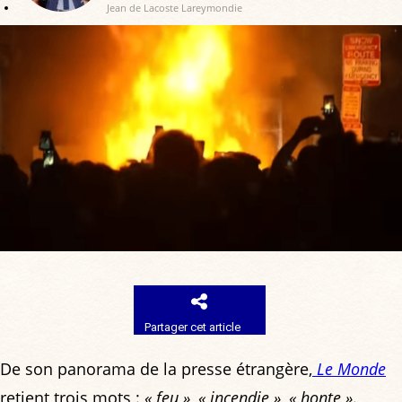
Jean de Lacoste Lareymondie
Partager cet article
De son panorama de la presse étrangère,
Le Monde
retient trois mots :
« feu »
,
« incendie »
,
« honte »
.