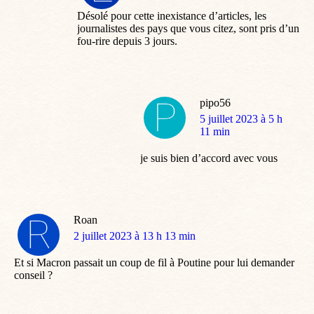
:
Désolé pour cette inexistance d’articles, les
journalistes des pays que vous citez, sont pris d’un
fou-rire depuis 3 jours.
pipo56
dit
5 juillet 2023 à 5 h
:
11 min
je suis bien d’accord avec vous
Roan
dit
2 juillet 2023 à 13 h 13 min
:
Et si Macron passait un coup de fil à Poutine pour lui demander
conseil ?