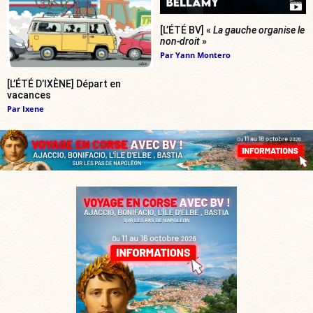
[L’ÉTÉ BV] «
La gauche organise le
non-droit
»
Par
Yann Montero
[L’ÉTÉ D’IXÈNE] Départ en
vacances
Par
Ixene