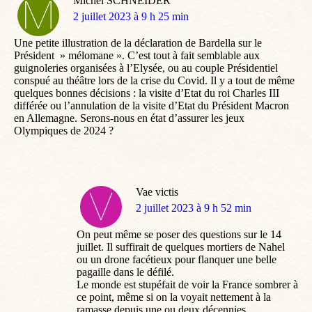
Michel SCHNEIDER
dit
2 juillet 2023 à 9 h 25 min
:
Une petite illustration de la déclaration de Bardella sur le
Président » mélomane ». C’est tout à fait semblable aux
guignoleries organisées à l’Elysée, ou au couple Présidentiel
conspué au théâtre lors de la crise du Covid. Il y a tout de même
quelques bonnes décisions : la visite d’Etat du roi Charles III
différée ou l’annulation de la visite d’Etat du Président Macron
en Allemagne. Serons-nous en état d’assurer les jeux
Olympiques de 2024 ?
Vae victis
dit
2 juillet 2023 à 9 h 52 min
:
On peut même se poser des questions sur le 14
juillet. Il suffirait de quelques mortiers de Nahel
ou un drone facétieux pour flanquer une belle
pagaille dans le défilé.
Le monde est stupéfait de voir la France sombrer à
ce point, même si on la voyait nettement à la
ramasse depuis une ou deux décennies.