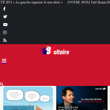
-droit
»
[VOTRE AVIS] Yaël Braun-Pivet doit-elle renoncer à son projet arc