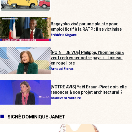
Bagayoko visé par une plainte pour
emploi fictif à la RATP : il se victimise
Frédéric Sirgant
[POINT DE VUE] Philippe, l’homme qui «
veut redresser notre pays » : Loiseau
en roue libre
Arnaud Florac
[VOTRE AVIS] Yaël Braun-Pivet doit-elle
renoncer à son projet architectural ?
Boulevard Voltaire
SIGNÉ DOMINIQUE JAMET