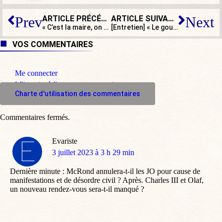
ARTICLE PRÉCÉDENT
ARTICLE SUIVANT
Prev
Next
« C’est la maire, on va se la faire » : le maire de Pontoise attaqué
[Entretien] « Le gouvernement ne laisse pas faire, il est dépassé »
VOS COMMENTAIRES
Me connecter
M'inscrire à l'espace commentaire
Charte d'utilisation des commentaires
Commentaires fermés.
Evariste
dit
3 juillet 2023 à 3 h 29 min
:
Dernière minute : McRond annulera-t-il les JO pour cause de
manifestations et de désordre civil ? Après. Charles III et Olaf,
un nouveau rendez-vous sera-t-il manqué ?