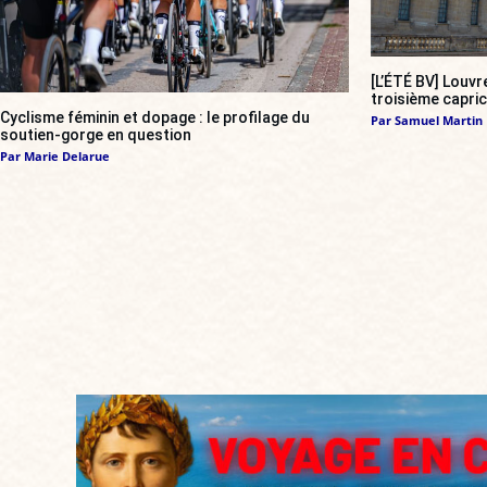
[L’ÉTÉ BV] Louvr
troisième capri
Cyclisme féminin et dopage : le profilage du
Par
Samuel Martin
soutien-gorge en question
Par
Marie Delarue