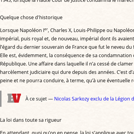
1945, lorsque la Haute Cour de Justice condamna le maréchal
Quelque chose d'historique
er
Lorsque Napoléon I
, Charles X, Louis-Philippe ou Napoléon
impérial, puis royal et, de nouveau, impérial dont ils avaie
l’égard du dernier souverain de France que fut le neveu du f
Elle est, évidemment, la conséquence de sa condamnation défi
République. Une affaire dans laquelle il n’a cessé de clame
harcèlement judiciaire qui dure depuis des années. C’est d’
peine et ne pourra conduire, à terme, qu’à une éventuelle r
À ce sujet —
Nicolas Sarkozy exclu de la Légion
La loi dans toute sa rigueur
En attendant, quoi qu’on en pense, la loi s’applique avec to