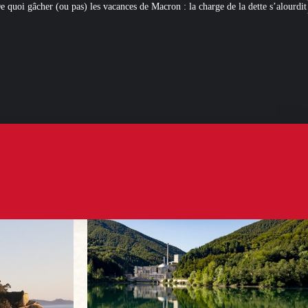
cances de Macron : la charge de la dette s’alourdit
Newcleo, la PME franco-i