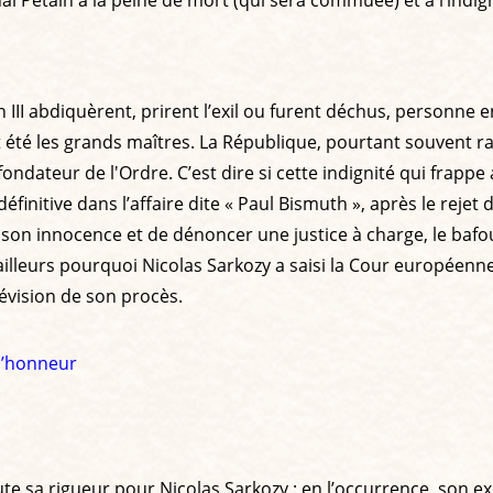
 Pétain à la peine de mort (qui sera commuée) et à l’indign
 III abdiquèrent, prirent l’exil ou furent déchus, personne e
nt été les grands maîtres. La République, pourtant souvent r
ondateur de l'Ordre. C’est dire si cette indignité qui frapp
nitive dans l’affaire dite « Paul Bismuth », après le rejet 
r son innocence et de dénoncer une justice à charge, le bafo
ailleurs pourquoi Nicolas Sarkozy a saisi la Cour européenn
évision de son procès.
 d’honneur
ute sa rigueur pour Nicolas Sarkozy : en l’occurrence, son e