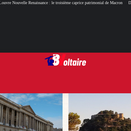
 le troisième caprice patrimonial de Macron
De quoi gâcher (ou pas) les va