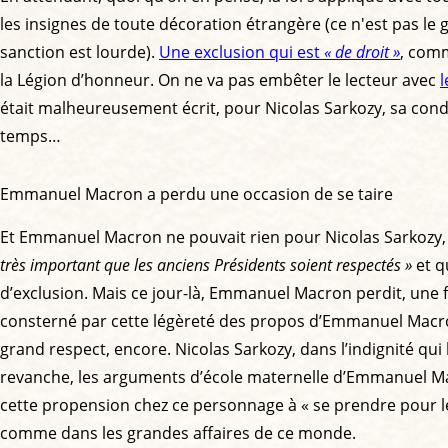
les insignes de toute décoration étrangère (ce n'est pas le
sanction est lourde).
Une exclusion qui est
« de droit »
, comm
la Légion d’honneur. On ne va pas embêter le lecteur avec
l
était malheureusement écrit, pour Nicolas Sarkozy, sa con
temps…
Emmanuel Macron a perdu une occasion de se taire
Et Emmanuel Macron ne pouvait rien pour Nicolas Sarkozy, 
très important que les anciens Présidents soient respectés »
et 
d’exclusion. Mais ce jour-là, Emmanuel Macron perdit, une fo
consterné par cette légèreté des propos d’Emmanuel Macron.
grand respect, encore. Nicolas Sarkozy, dans l’indignité qui 
revanche, les arguments d’école maternelle d’Emmanuel Macron
cette propension chez ce personnage à « se prendre pour le roi
comme dans les grandes affaires de ce monde.