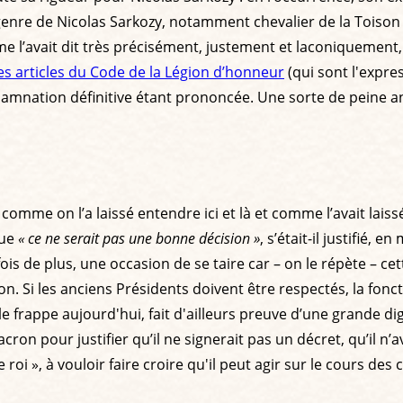
 genre de Nicolas Sarkozy, notamment chevalier de la Toison 
e l’avait dit très précisément, justement et laconiquement,
es articles du Code de la Légion d’honneur
(qui sont l'expres
damnation définitive étant prononcée. Une sorte de peine a
comme on l’a laissé entendre ici et là et comme l’avait l
que
« ce ne serait pas une bonne décision »
, s’était-il justifié, 
is de plus, une occasion de se taire car – on le répète – cet
 Si les anciens Présidents doivent être respectés, la fonc
le frappe aujourd'hui, fait d'ailleurs preuve d’une grande di
 pour justifier qu’il ne signerait pas un décret, qu’il n’av
 », à vouloir faire croire qu'il peut agir sur le cours des ch