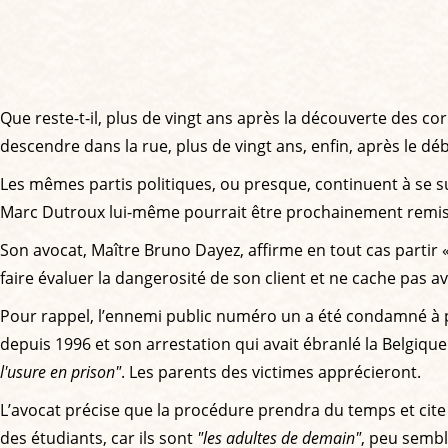
Que reste-t-il, plus de vingt ans après la découverte des cor
descendre dans la rue, plus de vingt ans, enfin, après le d
Les mêmes partis politiques, ou presque, continuent à se s
Marc Dutroux lui-même pourrait être prochainement remis 
Son avocat, Maître Bruno Dayez, affirme en tout cas partir
faire évaluer la dangerosité de son client et ne cache pas av
Pour rappel, l’ennemi public numéro un a été condamné à pe
depuis 1996 et son arrestation qui avait ébranlé la Belgiq
l'usure en prison"
. Les parents des victimes apprécieront.
L’avocat précise que la procédure prendra du temps et cite 2
des étudiants, car ils sont
"les adultes de demain"
, peu sembl