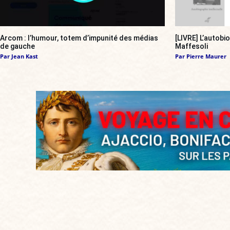
Arcom : l’humour, totem d’impunité des médias
[LIVRE] L’autobi
de gauche
Maffesoli
Par
Jean Kast
Par
Pierre Maurer