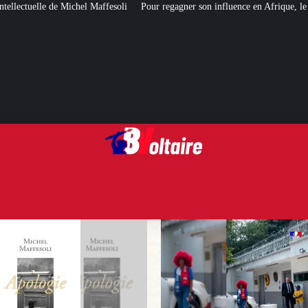
esoli
Pour regagner son influence en Afrique, le Quai d’Orsay a choisi… In