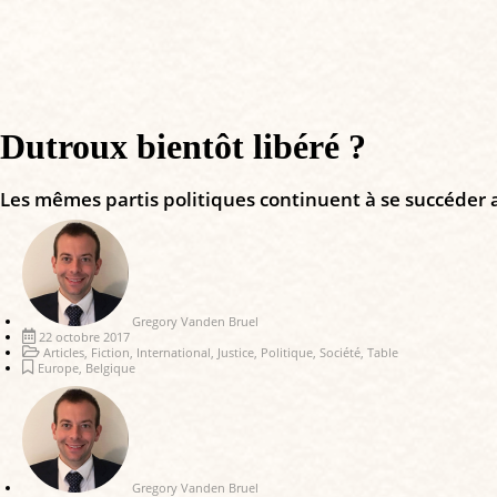
Dutroux bientôt libéré ?
Les mêmes partis politiques continuent à se succéder a
Gregory Vanden Bruel
22 octobre 2017
Articles
,
Fiction
,
International
,
Justice
,
Politique
,
Société
,
Table
Europe
,
Belgique
Gregory Vanden Bruel