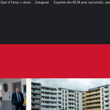
stagram
Expulsés des HLM pour narcotrafic, peuvent-ils obtenir un nouveau 