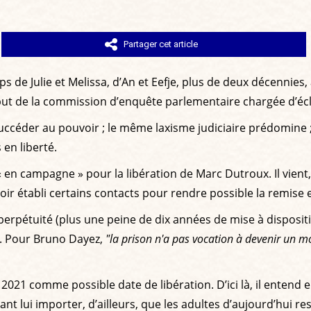
Partager cet article
ps de Julie et Melissa, d’An et Eefje, plus de deux décennies
ébut de la commission d’enquête parlementaire chargée d’écla
uccéder au pouvoir ; le même laxisme judiciaire prédomine ;
en liberté.
 « en campagne » pour la libération de Marc Dutroux. Il vie
oir établi certains contacts pour rendre possible la remise e
rpétuité (plus une peine de dix années de mise à dispositi
ue. Pour Bruno Dayez,
"la prison n'a pas vocation à devenir un m
021 comme possible date de libération. D’ici là, il entend en
ant lui importer, d’ailleurs, que les adultes d’aujourd’hui 