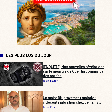
LES PLUS LUS DU JOUR
[ENQUÊTE] Nos nouvelles révélations
sur le meurtre de Quentin commis par
des antifas
Jean Bexon
Un maire RN gravement malade :
indécente jubilation chez certains…
Jean Kast