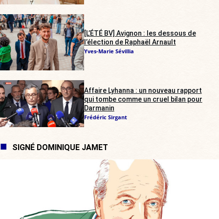
[L’ÉTÉ BV] Avignon : les dessous de
l’élection de Raphaël Arnault
Yves-Marie Sévillia
Affaire Lyhanna : un nouveau rapport
qui tombe comme un cruel bilan pour
Darmanin
Frédéric Sirgant
SIGNÉ DOMINIQUE JAMET