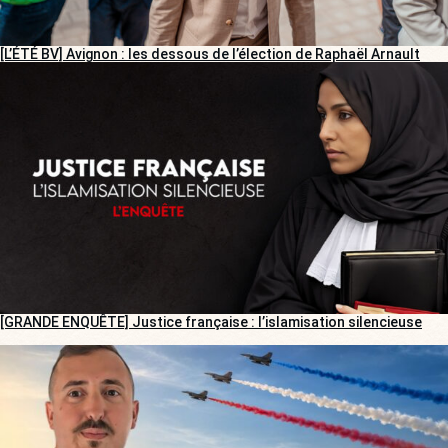
[L’ÉTÉ BV] Avignon : les dessous de l’élection de Raphaël Arnault
[GRANDE ENQUÊTE] Justice française : l’islamisation silencieuse