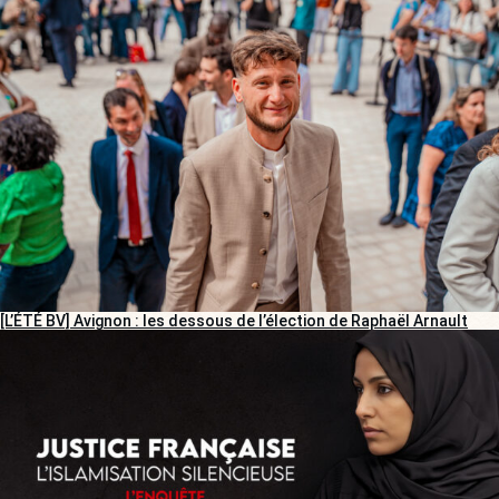
[L’ÉTÉ BV] Avignon : les dessous de l’élection de Raphaël Arnault