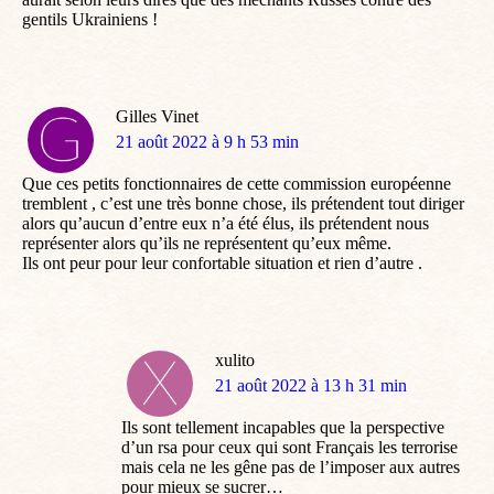
gentils Ukrainiens !
Gilles Vinet
dit
21 août 2022 à 9 h 53 min
:
Que ces petits fonctionnaires de cette commission européenne
tremblent , c’est une très bonne chose, ils prétendent tout diriger
alors qu’aucun d’entre eux n’a été élus, ils prétendent nous
représenter alors qu’ils ne représentent qu’eux même.
Ils ont peur pour leur confortable situation et rien d’autre .
xulito
dit
21 août 2022 à 13 h 31 min
:
Ils sont tellement incapables que la perspective
d’un rsa pour ceux qui sont Français les terrorise
mais cela ne les gêne pas de l’imposer aux autres
pour mieux se sucrer…