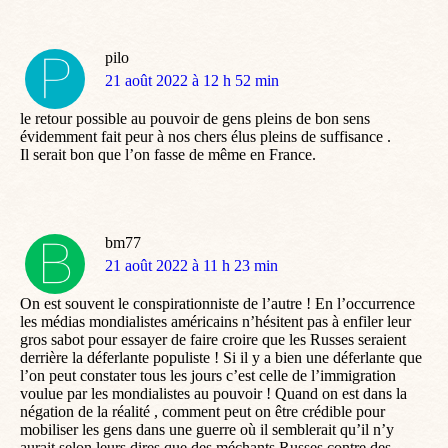
pilo
dit
21 août 2022 à 12 h 52 min
:
le retour possible au pouvoir de gens pleins de bon sens
évidemment fait peur à nos chers élus pleins de suffisance .
Il serait bon que l’on fasse de même en France.
bm77
dit
21 août 2022 à 11 h 23 min
:
On est souvent le conspirationniste de l’autre ! En l’occurrence
les médias mondialistes américains n’hésitent pas à enfiler leur
gros sabot pour essayer de faire croire que les Russes seraient
derrière la déferlante populiste ! Si il y a bien une déferlante que
l’on peut constater tous les jours c’est celle de l’immigration
voulue par les mondialistes au pouvoir ! Quand on est dans la
négation de la réalité , comment peut on être crédible pour
mobiliser les gens dans une guerre où il semblerait qu’il n’y
aurait selon leurs dires que des méchants Russes contre des