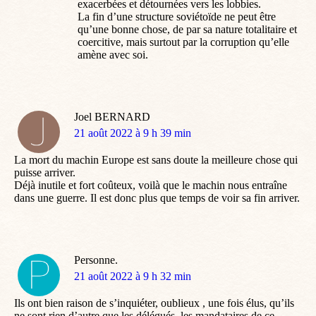
exacerbées et détournées vers les lobbies.
La fin d’une structure soviétoïde ne peut être
qu’une bonne chose, de par sa nature totalitaire et
coercitive, mais surtout par la corruption qu’elle
amène avec soi.
Joel BERNARD
dit
21 août 2022 à 9 h 39 min
:
La mort du machin Europe est sans doute la meilleure chose qui
puisse arriver.
Déjà inutile et fort coûteux, voilà que le machin nous entraîne
dans une guerre. Il est donc plus que temps de voir sa fin arriver.
Personne.
dit
21 août 2022 à 9 h 32 min
:
Ils ont bien raison de s’inquiéter, oublieux , une fois élus, qu’ils
ne sont rien d’autre que les délégués, les mandataires de ce