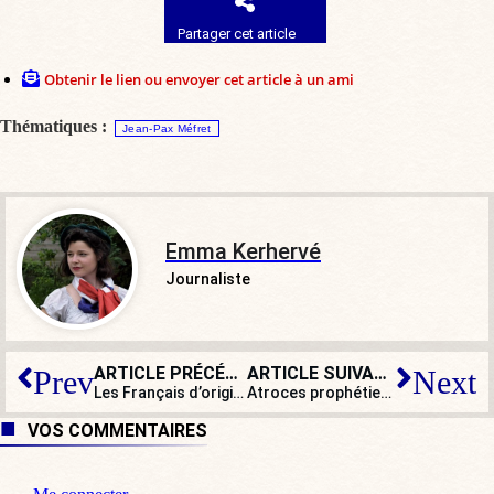
Partager cet article
Obtenir le lien ou envoyer cet article à un ami
Thématiques :
Jean-Pax Méfret
Emma Kerhervé
Journaliste
ARTICLE PRÉCÉDENT
ARTICLE SUIVANT
Prev
Next
Les Français d’origine algérienne, « arbitres » du second tour ?
Atroces prophéties d’Alice Coffin dans
VOS COMMENTAIRES