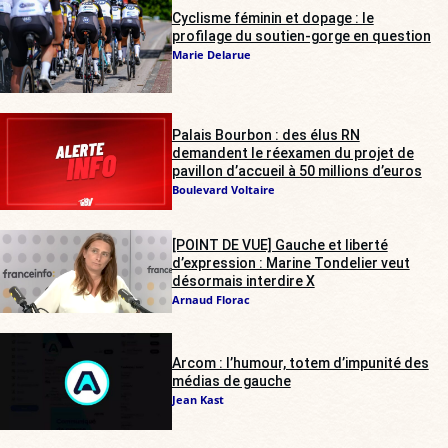
Cyclisme féminin et dopage : le
profilage du soutien-gorge en question
Marie Delarue
Palais Bourbon : des élus RN
demandent le réexamen du projet de
pavillon d’accueil à 50 millions d’euros
Boulevard Voltaire
[POINT DE VUE] Gauche et liberté
d’expression : Marine Tondelier veut
désormais interdire X
Arnaud Florac
Arcom : l’humour, totem d’impunité des
médias de gauche
Jean Kast