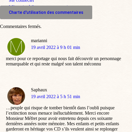
Me connecter
M'inscrire à l'espace commentaire
Charte d'utilisation des commentaires
Commentaires fermés.
marianni
dit
19 avril 2022 à 9 h 01 min
:
merci pour ce reportage qui nous fait découvrir un personnage
remarquable et qui reste malgré son talent méconnu
Saphaux
dit
19 avril 2022 à 5 h 51 min
:
…peuple qui risque de tomber bientôt dans l’oubli puisque
l’extinction nous menace inéluctablement. Merci encore
Monsieur Méfret pour avoir entretenu depuis ces soixante
dernières années notre mémoire. Mes enfants et petits enfants
garderont en héritage vos CD s’ils veulent ainsi se replonger