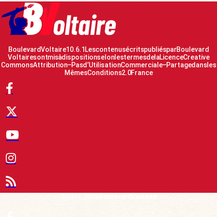
Boulevard Voltaire 10.6.1 Les contenus écrits publiés par Boulevard
Voltaire sont mis à disposition selon les termes de la Licence Creative
Commons Attribution – Pas d’Utilisation Commerciale – Partage dans les
Mêmes Conditions 2.0 France
© 2007-2026 Boulevard Voltaire