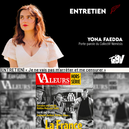
[ENTRETIEN] « Je ne vais pas m’arrêter et me censurer »