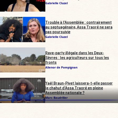
Gabrielle Cluzel
Trouble à l’Assemblée : contrairement
au septuagénaire, Assa Traoré ne sera
pas poursuivie
Gabrielle Cluzel
Rave-party illégale dans les Deux-
Sèvres : les agriculteurs sur tous les
fronts
Alienor de Pompignan
Yaël Braun-Pivet laissera-t-elle passer
le chahut d’Assa Traoré en pleine
Assemblée nationale ?
Marc Baudriller