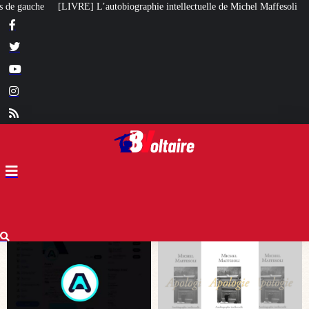
hie intellectuelle de Michel Maffesoli
Pour regagner son influence en Afr