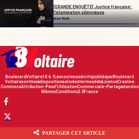
[GRANDE ENQUÊTE] Justice française :
l’islamisation silencieuse
Jean Kast
Boulevard Voltaire 10.6.1 Les contenus écrits publiés par Boulevard
Voltaire sont mis à disposition selon les termes de la Licence Creative
Commons Attribution – Pas d’Utilisation Commerciale – Partage dans les
Mêmes Conditions 2.0 France
PARTAGER CET ARTICLE