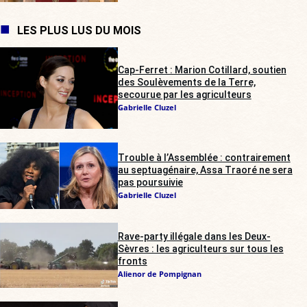
LES PLUS LUS DU MOIS
Cap-Ferret : Marion Cotillard, soutien
des Soulèvements de la Terre,
secourue par les agriculteurs
Gabrielle Cluzel
Trouble à l’Assemblée : contrairement
au septuagénaire, Assa Traoré ne sera
pas poursuivie
Gabrielle Cluzel
Rave-party illégale dans les Deux-
Sèvres : les agriculteurs sur tous les
fronts
Alienor de Pompignan