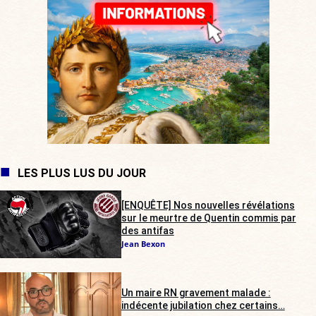
LES PLUS LUS DU JOUR
[ENQUÊTE] Nos nouvelles révélations
sur le meurtre de Quentin commis par
des antifas
Jean Bexon
Un maire RN gravement malade :
indécente jubilation chez certains…