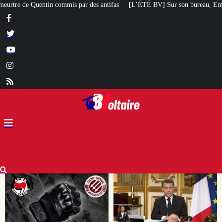
ntifas
[L’ÉTÉ BV] Sur son bureau, Emmanuel Macron a posé le livre d’un poè