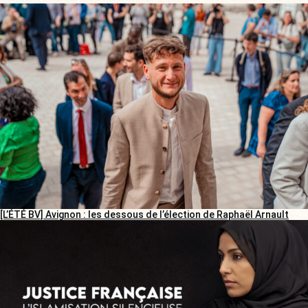
[L’ÉTÉ BV] Avignon : les dessous de l’élection de Raphaël Arnault