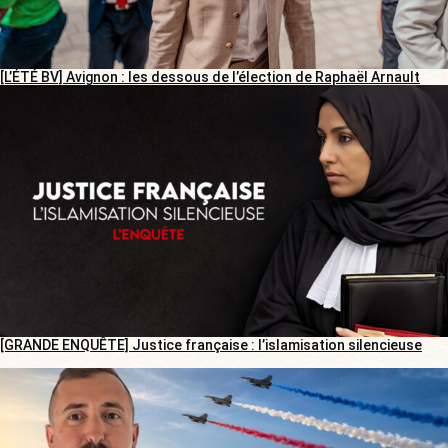
[L’ÉTÉ BV] Avignon : les dessous de l’élection de Raphaël Arnault
[GRANDE ENQUÊTE] Justice française : l’islamisation silencieuse