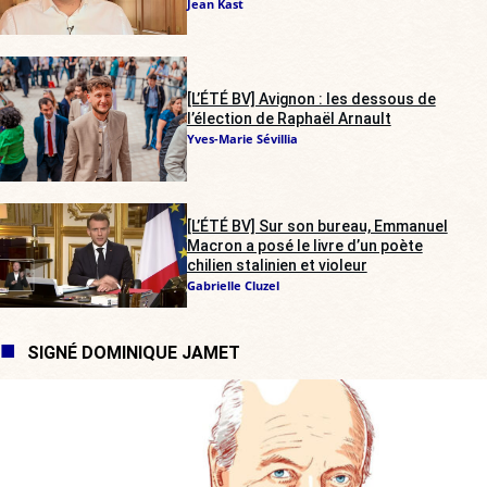
Jean Kast
[L’ÉTÉ BV] Avignon : les dessous de
l’élection de Raphaël Arnault
Yves-Marie Sévillia
[L’ÉTÉ BV] Sur son bureau, Emmanuel
Macron a posé le livre d’un poète
chilien stalinien et violeur
Gabrielle Cluzel
SIGNÉ DOMINIQUE JAMET