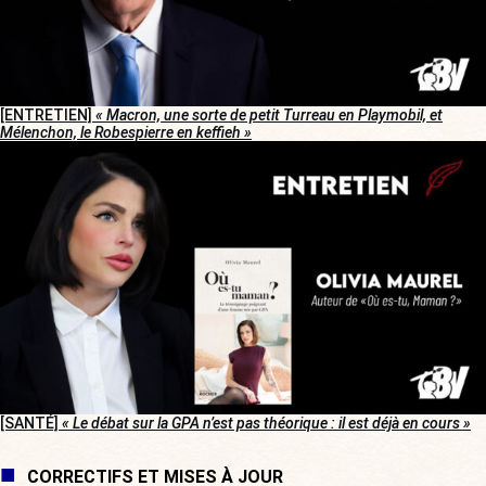
[ENTRETIEN]
« Macron, une sorte de petit Turreau en Playmobil, et
Mélenchon, le Robespierre en keffieh »
[SANTÉ]
« Le débat sur la GPA n’est pas théorique : il est déjà en cours »
CORRECTIFS ET MISES À JOUR