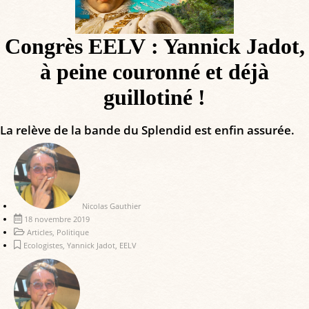
Congrès EELV : Yannick Jadot,
à peine couronné et déjà
guillotiné !
La relève de la bande du Splendid est enfin assurée.
Nicolas Gauthier
18 novembre 2019
Articles
,
Politique
Ecologistes
,
Yannick Jadot
,
EELV