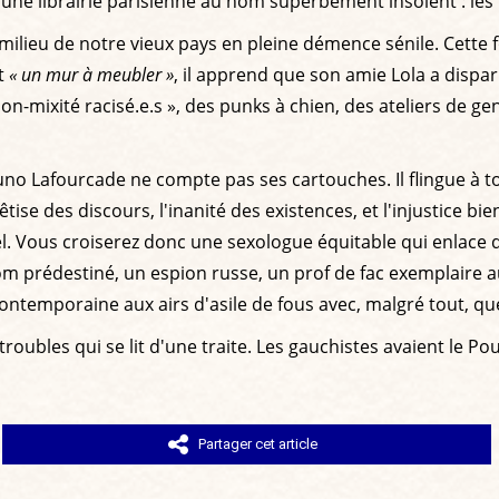
nt une librairie parisienne au nom superbement insolent : l
milieu de notre vieux pays en pleine démence sénile. Cette f
it
« un mur à meubler »
, il apprend que son amie Lola a dispar
-mixité racisé.e.s », des punks à chien, des ateliers de genr
runo Lafourcade ne compte pas ses cartouches. Il flingue à 
ise des discours, l'inanité des existences, et l'injustice bien s
tiel. Vous croiserez donc une sexologue équitable qui enlace
m prédestiné, un espion russe, un prof de fac exemplaire a
ntemporaine aux airs d'asile de fous avec, malgré tout, quel
roubles qui se lit d'une traite. Les gauchistes avaient le Po
Partager cet article