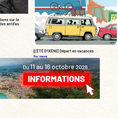
ions sur le
des antifas
[L’ÉTÉ D’IXÈNE] Départ en vacances
Par
Ixene