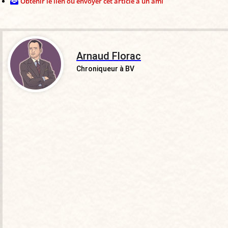
Obtenir le lien ou envoyer cet article à un ami
Arnaud Florac
Chroniqueur à BV