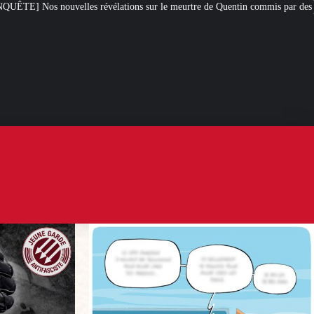
tions sur le meurtre de Quentin commis par des antifas
[L’ÉTÉ D’IXÈNE]