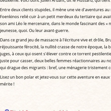
deuxième. Voici donc Julien Ardant, dit le Hussard, qui tie
Entre deux clients stupides, il mène une vie d'aventures au 
Foenkinos relié cuir à un petit merdeux du tertiaire qui ava
son ami Léo le mercenaire, dans le monde fascinant des « non
jeunesse, quoi. Ou leur avant-guerre.
Dans ce grand jeu de massacre à l'écriture vive et drôle, B
réjouissante férocité, la nullité crasse de notre époque, la bêt
juges, à ceux qui osent s'élever contre ce torrent pestilen
juste pour casser, deux belles femmes réactionnaires au no
qui drague des migrants : bref, une ménagerie tristement co
Lisez un bon polar et jetez-vous sur cette aventure en eaux t
mérite !