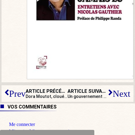
ARTICLE PRÉCÉDENT
ARTICLE SUIVANT
Prev
Next
Dora Moutot, clouée au pilori médiatique après ses propos sur les transgenres
Un gouvernement sans autorité, des ministres déboussolés et une CGT gonflée par son pouvoir de nuisance
VOS COMMENTAIRES
Me connecter
M'inscrire à l'espace commentaire