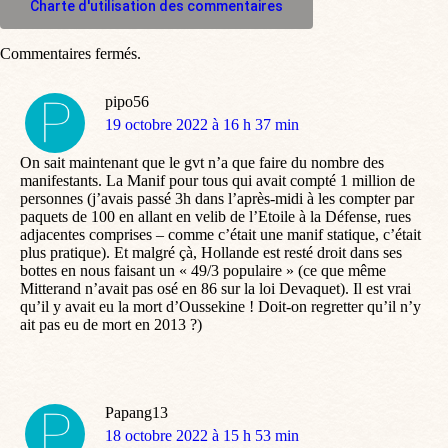
Charte d'utilisation des commentaires
Commentaires fermés.
pipo56
dit
19 octobre 2022 à 16 h 37 min
:
On sait maintenant que le gvt n’a que faire du nombre des
manifestants. La Manif pour tous qui avait compté 1 million de
personnes (j’avais passé 3h dans l’après-midi à les compter par
paquets de 100 en allant en velib de l’Etoile à la Défense, rues
adjacentes comprises – comme c’était une manif statique, c’était
plus pratique). Et malgré çà, Hollande est resté droit dans ses
bottes en nous faisant un « 49/3 populaire » (ce que même
Mitterand n’avait pas osé en 86 sur la loi Devaquet). Il est vrai
qu’il y avait eu la mort d’Oussekine ! Doit-on regretter qu’il n’y
ait pas eu de mort en 2013 ?)
Papang13
dit
18 octobre 2022 à 15 h 53 min