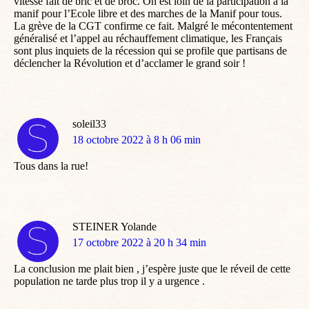
vitesse fait de bric et de broc. On est loin de la participation à la
manif pour l’Ecole libre et des marches de la Manif pour tous.
La grève de la CGT confirme ce fait. Malgré le mécontentement
généralisé et l’appel au réchauffement climatique, les Français
sont plus inquiets de la récession qui se profile que partisans de
déclencher la Révolution et d’acclamer le grand soir !
soleil33
dit
18 octobre 2022 à 8 h 06 min
:
Tous dans la rue!
STEINER Yolande
dit
17 octobre 2022 à 20 h 34 min
:
La conclusion me plait bien , j’espère juste que le réveil de cette
population ne tarde plus trop il y a urgence .