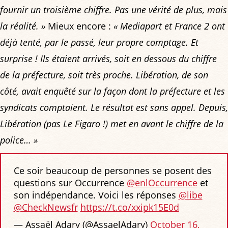
fournir un troisième chiffre. Pas une vérité de plus, mais
la réalité. »
Mieux encore :
« Mediapart et France 2 ont
déjà tenté, par le passé, leur propre comptage. Et
surprise ! Ils étaient arrivés, soit en dessous du chiffre
de la préfecture, soit très proche. Libération, de son
côté, avait enquêté sur la façon dont la préfecture et les
syndicats comptaient. Le résultat est sans appel. Depuis,
Libération (pas Le Figaro !) met en avant le chiffre de la
police… »
Ce soir beaucoup de personnes se posent des
questions sur Occurrence
@enlOccurrence
et
son indépendance. Voici les réponses
@libe
@CheckNewsfr
https://t.co/xxipk15E0d
— Assaël Adary (@AssaelAdary)
October 16,