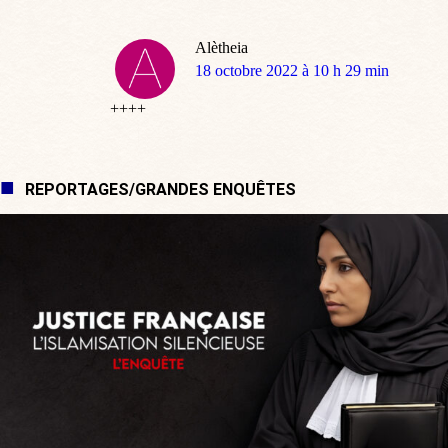
Alètheia
dit
18 octobre 2022 à 10 h 29 min
:
++++
REPORTAGES/GRANDES ENQUÊTES