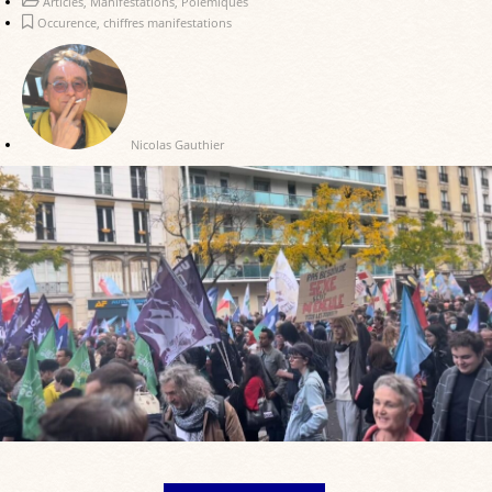
Articles
,
Manifestations
,
Polémiques
Occurence
,
chiffres manifestations
Nicolas Gauthier