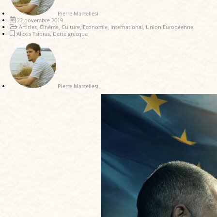
Pierre Marcellesi
22 novembre 2019
Articles
,
Cinéma
,
Culture
,
Economie
,
International
,
Union Européenne
Aléxis Tsípras
,
Dette grecque
Pierre Marcellesi