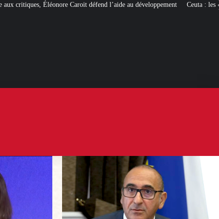
aroit défend l’aide au développement
Ceuta : les
« ingérences étrangères »
pou