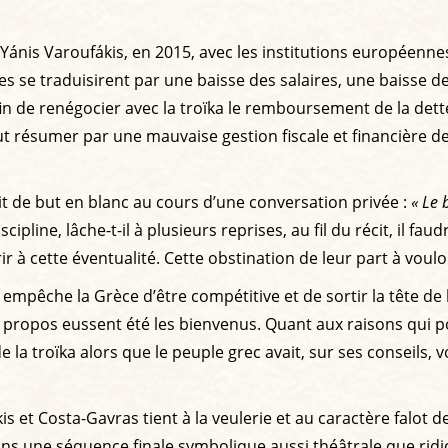
a Yánis Varoufákis, en 2015, avec les institutions européennes
les se traduisirent par une baisse des salaires, une baisse d
n de renégocier avec la troïka le remboursement de la dette
t résumer par une mauvaise gestion fiscale et financière d
it de but en blanc au cours d’une conversation privée :
« Le 
scipline, lâche-t-il à plusieurs reprises, au fil du récit, il fa
r à cette éventualité. Cette obstination de leur part à vouloi
 empêche la Grèce d’être compétitive et de sortir la tête de
e propos eussent été les bienvenus. Quant aux raisons qui po
e la troïka alors que le peuple grec avait, sur ses conseils
t Costa-Gavras tient à la veulerie et au caractère falot de T
une séquence finale symbolique aussi théâtrale que ridicule