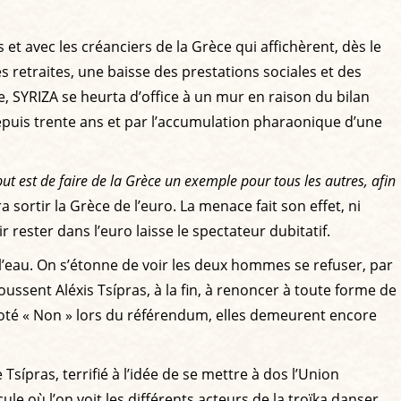
 et avec les créanciers de la Grèce qui affichèrent, dès le
es retraites, une baisse des prestations sociales et des
, SYRIZA se heurta d’office à un mur en raison du bilan
epuis trente ans et par l’accumulation pharaonique d’une
but est de faire de la Grèce un exemple pour tous les autres, afin
udra sortir la Grèce de l’euro. La menace fait son effet, ni
r rester dans l’euro laisse le spectateur dubitatif.
 l’eau. On s’étonne de voir les deux hommes se refuser, par
ussent Aléxis Tsípras, à la fin, à renoncer à toute forme de
, voté « Non » lors du référendum, elles demeurent encore
sípras, terrifié à l’idée de se mettre à dos l’Union
 où l’on voit les différents acteurs de la troïka danser