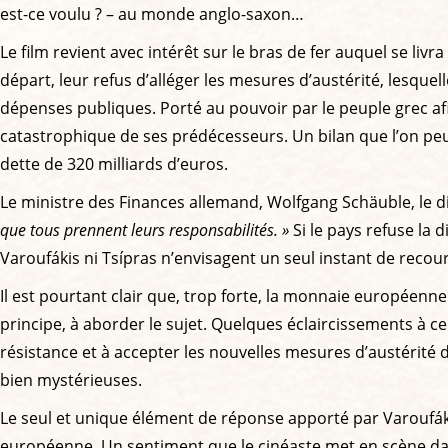
est-ce voulu ? – au monde anglo-saxon…
Le film revient avec intérêt sur le bras de fer auquel se livr
départ, leur refus d’alléger les mesures d’austérité, lesquel
dépenses publiques. Porté au pouvoir par le peuple grec afi
catastrophique de ses prédécesseurs. Un bilan que l’on peu
dette de 320 milliards d’euros.
Le ministre des Finances allemand, Wolfgang Schäuble, le d
que tous prennent leurs responsabilités. »
Si le pays refuse la di
Varoufákis ni Tsípras n’envisagent un seul instant de recouri
Il est pourtant clair que, trop forte, la monnaie européenne
principe, à aborder le sujet. Quelques éclaircissements à c
résistance et à accepter les nouvelles mesures d’austérité d
bien mystérieuses.
Le seul et unique élément de réponse apporté par Varoufákis e
européenne. Un sentiment que le cinéaste met en scène dans 