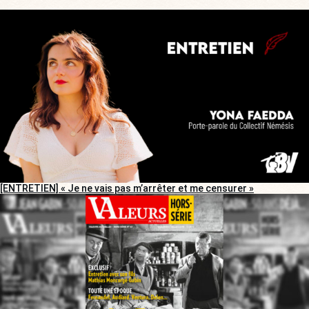
[ENTRETIEN] « Je ne vais pas m’arrêter et me censurer »