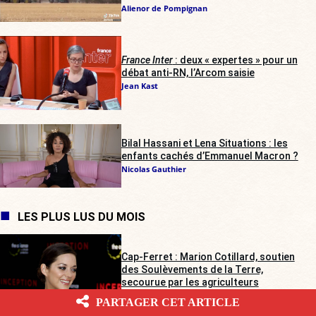
Alienor de Pompignan
France Inter
: deux « expertes » pour un
débat anti-RN, l’Arcom saisie
Jean Kast
Bilal Hassani et Lena Situations : les
enfants cachés d’Emmanuel Macron ?
Nicolas Gauthier
LES PLUS LUS DU MOIS
Cap-Ferret : Marion Cotillard, soutien
des Soulèvements de la Terre,
secourue par les agriculteurs
Gabrielle Cluzel
PARTAGER CET ARTICLE