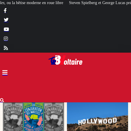
e
Steven Spielberg et George Lucas prévoient un krach financier à Hollywo