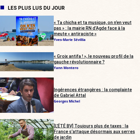
LES PLUS LUS DU JOUR
« Ta chicha et ta musique, on n’en veut
pas » : la mairie RN d’Agde face à la
meute « antiraciste »
Yves-Marie Sévillia
« Groix antifa ! », le nouveau profil de la
gauche révolutionnaire ?
Yann Montero
Ingérences étrangères : la complainte
de Gabriel Attal
Georges Michel
[L’ÉTÉ BV] Toujours plus de taxes : la
France s’attaque désormais aux serres
de jardin