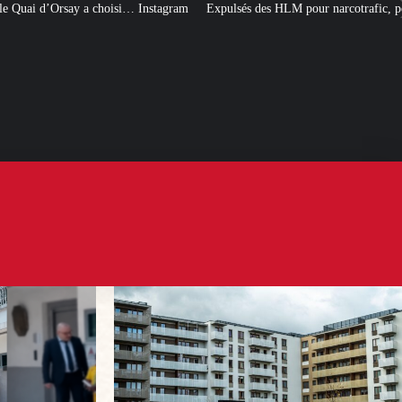
nstagram
Expulsés des HLM pour narcotrafic, peuvent-ils obtenir un nouvea