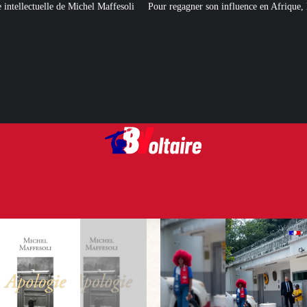
fesoli
Pour regagner son influence en Afrique, le Quai d’Orsay a choisi… I