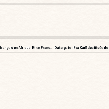
À Abidjan, Catherine Colonna dénonce le sentiment antifrançais en Afrique. Et en France ?