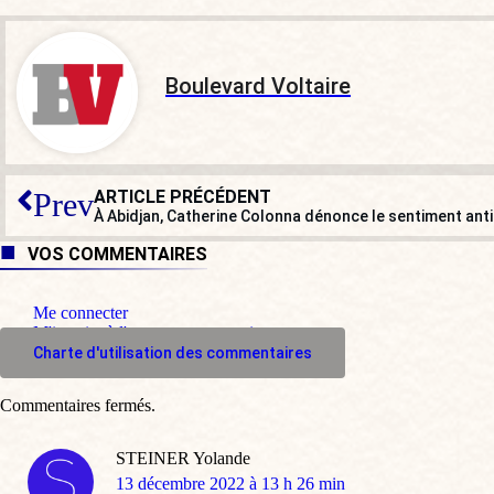
Boulevard Voltaire
ARTICLE PRÉCÉDENT
Prev
VOS COMMENTAIRES
Me connecter
M'inscrire à l'espace commentaire
Charte d'utilisation des commentaires
Commentaires fermés.
STEINER Yolande
dit
13 décembre 2022 à 13 h 26 min