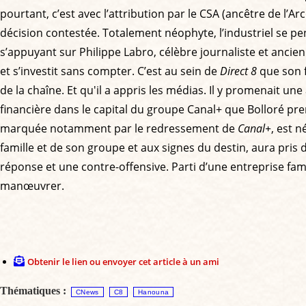
pourtant, c’est avec l’attribution par le CSA (ancêtre de l’A
décision contestée. Totalement néophyte, l’industriel se p
s’appuyant sur Philippe Labro, célèbre journaliste et ancie
et s’investit sans compter. C’est au sein de
Direct 8
que son f
de la chaîne. Et qu'il a appris les médias. Il y promenait un
financière dans le capital du groupe Canal+ que Bolloré pr
marquée notamment par le redressement de
Canal+
, est n
famille et de son groupe et aux signes du destin, aura pris 
réponse et une contre-offensive. Parti d’une entreprise fami
manœuvrer.
Obtenir le lien ou envoyer cet article à un ami
Thématiques :
CNews
C8
Hanouna