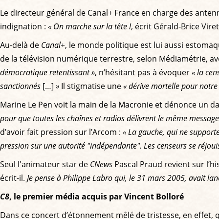
Le directeur général de Canal+ France en charge des ante
indignation :
« On marche sur la tête !
, écrit Gérald-Brice Vire
Au-delà de
Canal+
, le monde politique est lui aussi estomaq
de la télévision numérique terrestre, selon Médiamétrie,
démocratique retentissant »
, n’hésitant pas à évoquer
« la cen
sanctionnés
[…]
»
Il stigmatise une
« dérive mortelle pour notre
Marine Le Pen voit la main de la Macronie et dénonce un 
pour que toutes les chaînes et radios délivrent le même message 
d’avoir fait pression sur l’Arcom :
« La gauche, qui ne supporte
pression sur une autorité "indépendante". Les censeurs se réjouis
Seul l'animateur star de
CNews
Pascal Praud revient sur l’hi
écrit-il.
Je pense à Philippe Labro qui, le 31 mars 2005, avait lan
C8
, le premier média acquis par Vincent Bolloré
Dans ce concert d’étonnement mêlé de tristesse, en effet, qu