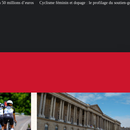
me féminin et dopage : le profilage du soutien-gorge en question
[L’ÉTÉ BV]