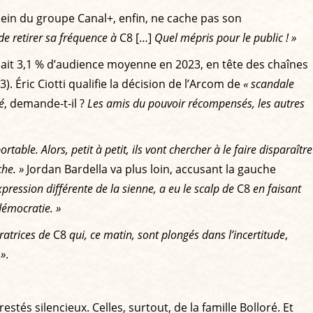
ein du groupe Canal+, enfin, ne cache pas son
e retirer sa fréquence à
C8 […]
Quel mépris pour le public ! »
ichait 3,1 % d’audience moyenne en 2023, en tête des chaînes
). Éric Ciotti qualifie la décision de l’Arcom de
« scandale
é
, demande-t-il ?
Les amis du pouvoir récompensés, les autres
rtable. Alors, petit à petit, ils vont chercher à le faire disparaître
he. »
Jordan Bardella va plus loin, accusant la gauche
ession différente de la sienne, a eu le scalp de
C8
en faisant
démocratie. »
ratrices de
C8
qui, ce matin, sont plongés dans l’incertitude
,
8
»
.
és silencieux. Celles, surtout, de la famille Bolloré. Et