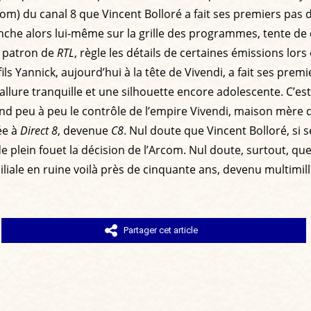
rcom) du canal 8 que Vincent Bolloré a fait ses premiers pas 
enche alors lui-même sur la grille des programmes, tente d
n patron de
RTL
, règle les détails de certaines émissions lors
ils Yannick, aujourd’hui à la tête de Vivendi, a fait ses pr
e allure tranquille et une silhouette encore adolescente. C’e
end peu à peu le contrôle de l’empire Vivendi, maison mère
ée à
Direct 8
, devenue
C8
. Nul doute que Vincent Bolloré, si se
de plein fouet la décision de l’Arcom. Nul doute, surtout, q
liale en ruine voilà près de cinquante ans, devenu multimill
Partager cet article