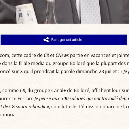
Partager cet article
rcom, cette cadre de
C8
et
CNews
partie en vacances et joint
e dans la filiale média du groupe Bolloré que la plupart de
cé sur X qu’il prendrait la parole dimanche 28 juillet :
« Je
té, comme
C8
, du groupe Canal+ de Bolloré, affichent leur su
 Laurence Ferrari.
Je pense aux 300 salariés qui ont travaillé depu
it de
C8
saura rebondir »
, conclut-elle. L’émission phare de la
Hanouna.