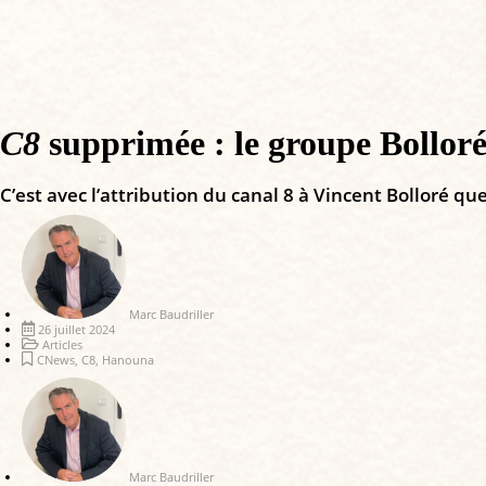
C8
supprimée : le groupe Bolloré
C’est avec l’attribution du canal 8 à Vincent Bolloré qu
Marc Baudriller
26 juillet 2024
Articles
CNews
,
C8
,
Hanouna
Marc Baudriller