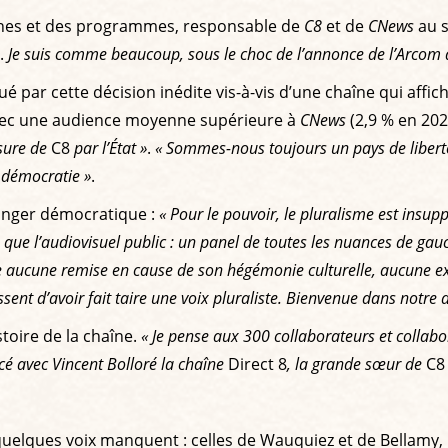
nnes et des programmes, responsable de
C8
et de
CNews
au s
t.
Je suis comme beaucoup, sous le choc de l’annonce de l’Arcom d
ué par cette décision inédite vis-à-vis d’une chaîne qui aff
 avec une audience moyenne supérieure à
CNews
(2,9 % en 2023
sure de
C8
par l’État »
.
« Sommes-nous toujours un pays de libert
 démocratie »
.
danger démocratique :
« Pour le pouvoir, le pluralisme est insuppo
que l’audiovisuel public : un panel de toutes les nuances de gauc
 aucune remise en cause de son hégémonie culturelle, aucune expr
sent d’avoir fait taire une voix pluraliste. Bienvenue dans notre 
stoire de la chaîne.
« Je pense aux 300 collaborateurs et collabo
cé avec Vincent Bolloré la chaîne
Direct 8
, la grande sœur de
C
elques voix manquent : celles de Wauquiez et de Bellamy, rest