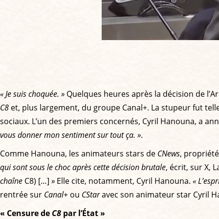
« Je suis choquée. »
Quelques heures après la décision de l’A
C8
et, plus largement, du groupe Canal+. La stupeur fut tell
sociaux. L’un des premiers concernés, Cyril Hanouna, a annon
vous donner mon sentiment sur tout ça. »
.
Comme Hanouna, les animateurs stars de
CNews
, proprié
qui sont sous le choc après cette décision brutale
, écrit, sur X,
chaîne
C8) […]
»
Elle cite, notamment, Cyril Hanouna.
« L’espr
rentrée sur
Canal+
ou
CStar
avec son animateur star Cyril 
« Censure de
C8
par l’État »