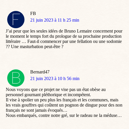
FB
dit
21 juin 2023 à 11 h 25 min
:
J’ai peur que les seules idées de Bruno Lemaire concernent pour
le moment le temps fort du prologue de sa prochaine production
littéraire … Faut-il commencer par une fellation ou une sodomie
?? Une masturbation peut-être ?
Bernard47
dit
21 juin 2023 à 10 h 56 min
:
Nous voyons que ce projet ne vise pas un état obèse au
personnel gournant pléthorique et incompétent.
Il vise à spolier un peu plus les français et les communes, mais
les vrais gouffres qui coûtent un pognon de dingue pour des non
français ne sont jamais évoqués…
Nous embarqués, contre notre gré, sur le radeau ne la méduse…