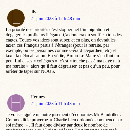
lily
dit
21 juin 2023 à 12 h 48 min
:
La priorité des priorités c’est stopper net l’immigration et
dégager les profiteurs illégaux. Ça donnera du souffle à tous les
étages. Toutes vos idées sont super, et en plus, on devrait les
taxer, ces Français partis à l’étranger (pour la retraite, par
exemple, ou les personnes comme Gérard Depardieu, etc) et
taxer la délocalisation. En vérité, Bruno Le Maire s’en fout un
peu. Lui et ses « collègues », c’est « touche pas à ma paye ni à
ma retraite », alors qu’il faut dégraisser, et pas qu’un peu, pour
arrêter de taper sur NOUS.
Hermès
dit
21 juin 2023 à 11 h 43 min
:
Je vous suggère un autre gisement d’économies Mr Baudriller .
Comme dit le proverbe » Charité bien ordonnée commence par
soi même » . Il faut donc diviser par deux le nombre de