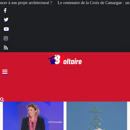
 centenaire de la Croix de Camargue : un symbole et un signe d’appartenance