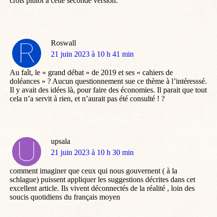
crois plutôt à cette seconde version.
Roswall
dit
21 juin 2023 à 10 h 41 min
:
Au faît, le « grand débat » de 2019 et ses « cahiers de
doléances » ? Aucun questionnement sue ce thème à l’intéresssé.
Il y avait des idées là, pour faire des économies. Il parait que tout
cela n’a servit à rien, et n’aurait pas été consulté ! ?
upsala
dit
21 juin 2023 à 10 h 30 min
:
comment imaginer que ceux qui nous gouvernent ( à la
schlague) puissent appliquer les suggestions décrites dans cet
excellent article. Ils vivent déconnectés de la réalité , loin des
soucis quotidiens du français moyen