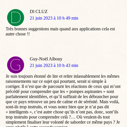
Dl CLUZ
dit
21 juin 2023 à 10 h 49 min
:
Très bonnes suggestions mais quand aux applications cela est
autre chose !!
Guy-Noël Albouy
dit
21 juin 2023 à 10 h 43 min
:
Je suis toujours étonné de lire et relire inlassablement les mêmes
raisonnements sur ce sujet qui pourtant, serait si simple à
corriger. Il n’est que de parcourir les réactions de ceux qui m’ont
précédé pour comprendre que les « pompes aspirantes » sont
parfaitement identifiées, et qu’il suffirait de les débrancher pour
que ce pays retrouve un peu de calme et de sérénité. Mais voilà,
sont-ils trop instruits, et vous notez bien que je n’ai pas dit
« intelligents », c’est autre chose qu’ils n’ont pas, donc, sont’ils
trop instruits pour comprendre celà ?… Où veulent-ils tout
simplement finaliser leur volonté de saborder ce même pays ? Je