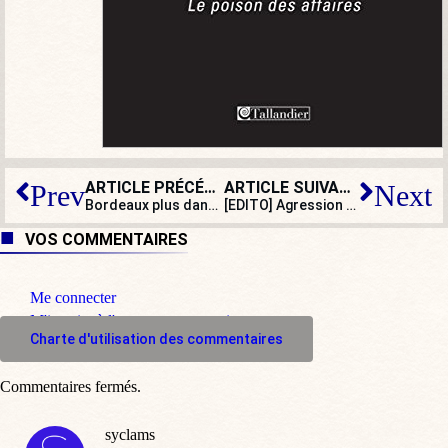
ARTICLE PRÉCÉDENT
ARTICLE SUIVANT
Prev
Next
Bordeaux plus dangereux que Marseille ? Qu’est devenu le « port de la Lune »…
[EDITO] Agression de Bordeaux : les questions qu’il ne faut surtout pas poser
VOS COMMENTAIRES
Me connecter
M'inscrire à l'espace commentaire
Charte d'utilisation des commentaires
Commentaires fermés.
syclams