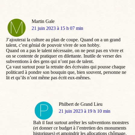
Martin Gale
dit
21 juin 2023 à 15 h 07 min
:
J’ajouterai la culture au plan de coupe. Quand on a un grand
talent, c’est génial de pouvoir vivre de son hobby.
Quand on a pas le talent nécessaire, on ne peut pas en vivre et
on se contente de pratiquer en dilettante. Inutile de verser des
subventions à des gens qui n’ont pas de talent.
Ça vaut surtout pour la retraite des écrivains qui pousse chaque
politicard à pondre son bouquin que, bien souvent, personne ne
lit et qu’ils n’ont même pas écrit eux-mêmes.
Philbert de Grand Lieu
dit
21 juin 2023 à 19 h 10 min
:
Bah il faut surtout arrêter les subventions monstres
(et donner ce budget à l’entretien des monuments
historiques) et amoindrir les allocations chômage.