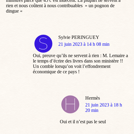
ministres parce que 45 c’est indécent. La plupart ne servent à
rien et nous coûtent à nous contribuables » un pognon de
dingue «
Sylvie PERINGUEY
dit
21 juin 2023 à 14 h 08 min
:
Oui, preuve qu’ils ne servent à rien : M. Lemaire a
le temps d’écrire des livres dans son ministère !!
Un comble lorsqu’on voit l’effondrement
économique de ce pays !
Hermès
dit
21 juin 2023 à 18 h
:
20 min
Oui et il n’est pas le seul