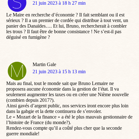
dit
21 juin 2023 à 18 h 27 min
:
Le Maire en recherche d’économie ? Il fait semblant ou il est
sérieux ? Il a un premier de cordée qui distribue à tout vent, un
panier des Danaïdes…. Et lui, Bruno, rechercherait à combler
les trous ? Il faut être de bonne consistance ! Ne s’est-il pas
déguisé en fumigène ?
Martin Gale
dit
21 juin 2023 à 15 h 13 min
:
Mais au final, tout le monde sait que Bruno Lemaire ne
proposera aucune économie dans la gestion de l’état. Il va
seulement augmenter les taxes ou en créer une Nième nouvelle
(combien depuis 2017?).
Ainsi gavés d’argent public, nos services iront encore plus loin
dans la gabgie et la dette continuera de s’envoler.
Le « Mozart de la finance » a été le plus mauvais gestionnaire de
l’histoire de France (du monde?).
Rendez-vous compte qu’il a coûté plus cher que la seconde
guerre mondiale!