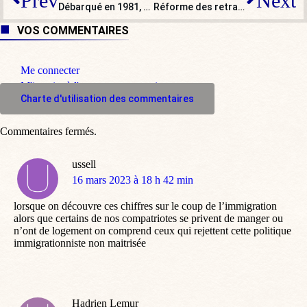
Prev
Next
Débarqué en 1981, Giscard aura son quai à Paris
Réforme des retraites : pour LR, pactiser ou s’opposer ? L’impossible choix
VOS COMMENTAIRES
Me connecter
M'inscrire à l'espace commentaire
Charte d'utilisation des commentaires
Commentaires fermés.
ussell
dit
16 mars 2023 à 18 h 42 min
:
lorsque on découvre ces chiffres sur le coup de l’immigration
alors que certains de nos compatriotes se privent de manger ou
n’ont de logement on comprend ceux qui rejettent cette politique
immigrationniste non maitrisée
Hadrien Lemur