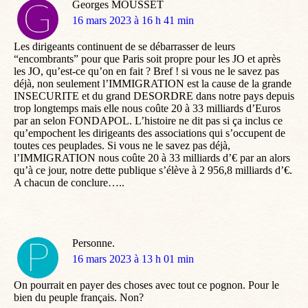
Georges MOUSSET
dit
16 mars 2023 à 16 h 41 min
:
Les dirigeants continuent de se débarrasser de leurs
“encombrants” pour que Paris soit propre pour les JO et après
les JO, qu’est-ce qu’on en fait ? Bref ! si vous ne le savez pas
déjà, non seulement l’IMMIGRATION est la cause de la grande
INSECURITE et du grand DESORDRE dans notre pays depuis
trop longtemps mais elle nous coûte 20 à 33 milliards d’Euros
par an selon FONDAPOL. L’histoire ne dit pas si ça inclus ce
qu’empochent les dirigeants des associations qui s’occupent de
toutes ces peuplades. Si vous ne le savez pas déjà,
l’IMMIGRATION nous coûte 20 à 33 milliards d’€ par an alors
qu’à ce jour, notre dette publique s’élève à 2 956,8 milliards d’€.
A chacun de conclure…..
Personne.
dit
16 mars 2023 à 13 h 01 min
:
On pourrait en payer des choses avec tout ce pognon. Pour le
bien du peuple français. Non?