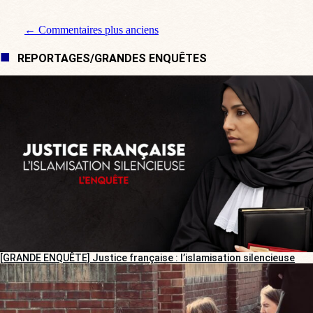
Navigation de commentaire
← Commentaires plus anciens
REPORTAGES/GRANDES ENQUÊTES
[GRANDE ENQUÊTE] Justice française : l’islamisation silencieuse