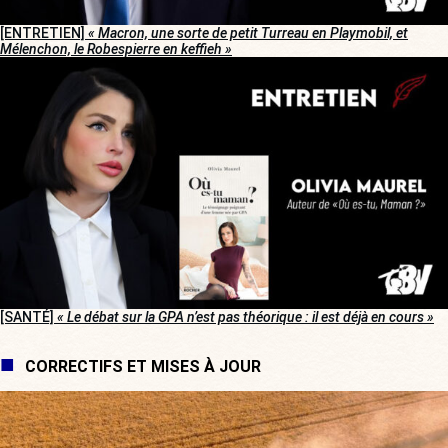
[ENTRETIEN]
« Macron, une sorte de petit Turreau en Playmobil, et
Mélenchon, le Robespierre en keffieh »
[SANTÉ]
« Le débat sur la GPA n’est pas théorique : il est déjà en cours »
CORRECTIFS ET MISES À JOUR