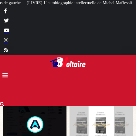
phie intellectuelle de Michel Maffesoli
Pour regagner son influence en Af