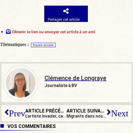
Partager cet article
Obtenir le lien ou envoyer cet article à un ami
Thématiques :
fraude sociale
Clémence de Longraye
Journaliste à BV
ARTICLE PRÉCÉDENT
ARTICLE SUIVANT
Prev
Next
L’artiste Invader, carreleur officiel de la mairie de Paris
Migrants dans nos villages : on ne parle pas assez des « success-story » !
VOS COMMENTAIRES