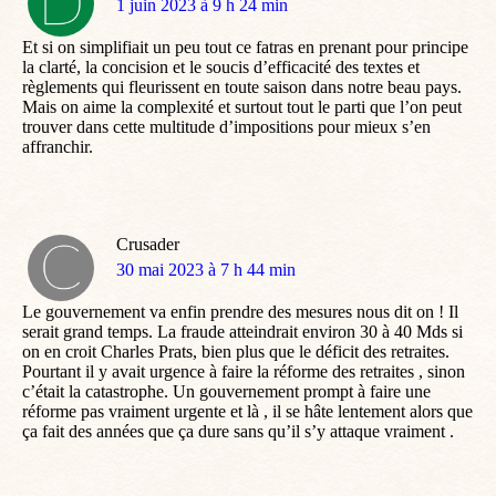
dit
1 juin 2023 à 9 h 24 min
:
Et si on simplifiait un peu tout ce fatras en prenant pour principe
la clarté, la concision et le soucis d’efficacité des textes et
règlements qui fleurissent en toute saison dans notre beau pays.
Mais on aime la complexité et surtout tout le parti que l’on peut
trouver dans cette multitude d’impositions pour mieux s’en
affranchir.
Crusader
dit
30 mai 2023 à 7 h 44 min
:
Le gouvernement va enfin prendre des mesures nous dit on ! Il
serait grand temps. La fraude atteindrait environ 30 à 40 Mds si
on en croit Charles Prats, bien plus que le déficit des retraites.
Pourtant il y avait urgence à faire la réforme des retraites , sinon
c’était la catastrophe. Un gouvernement prompt à faire une
réforme pas vraiment urgente et là , il se hâte lentement alors que
ça fait des années que ça dure sans qu’il s’y attaque vraiment .