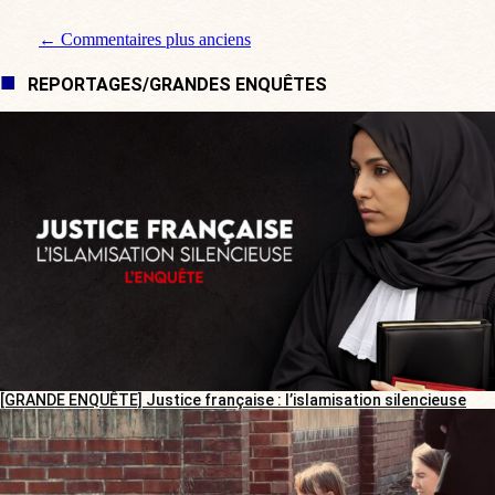
Navigation de commentaire
← Commentaires plus anciens
REPORTAGES/GRANDES ENQUÊTES
[GRANDE ENQUÊTE] Justice française : l’islamisation silencieuse