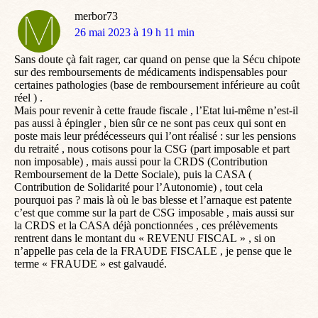
merbor73
dit
26 mai 2023 à 19 h 11 min
:
Sans doute çà fait rager, car quand on pense que la Sécu chipote
sur des remboursements de médicaments indispensables pour
certaines pathologies (base de remboursement inférieure au coût
réel ) .
Mais pour revenir à cette fraude fiscale , l’Etat lui-même n’est-il
pas aussi à épingler , bien sûr ce ne sont pas ceux qui sont en
poste mais leur prédécesseurs qui l’ont réalisé : sur les pensions
du retraité , nous cotisons pour la CSG (part imposable et part
non imposable) , mais aussi pour la CRDS (Contribution
Remboursement de la Dette Sociale), puis la CASA (
Contribution de Solidarité pour l’Autonomie) , tout cela
pourquoi pas ? mais là où le bas blesse et l’arnaque est patente
c’est que comme sur la part de CSG imposable , mais aussi sur
la CRDS et la CASA déjà ponctionnées , ces prélèvements
rentrent dans le montant du « REVENU FISCAL » , si on
n’appelle pas cela de la FRAUDE FISCALE , je pense que le
terme « FRAUDE » est galvaudé.