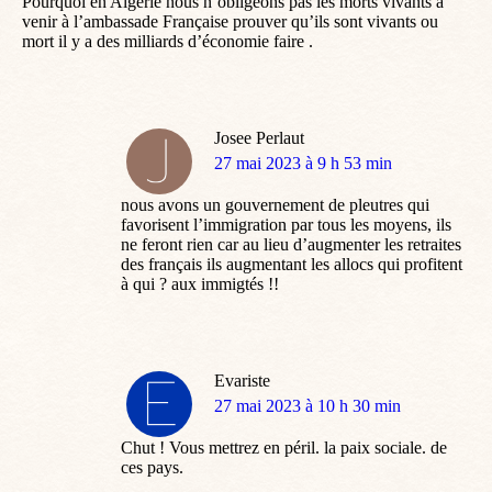
Pourquoi en Algérie nous n’obligeons pas les morts vivants à
venir à l’ambassade Française prouver qu’ils sont vivants ou
mort il y a des milliards d’économie faire .
Josee Perlaut
dit
27 mai 2023 à 9 h 53 min
:
nous avons un gouvernement de pleutres qui
favorisent l’immigration par tous les moyens, ils
ne feront rien car au lieu d’augmenter les retraites
des français ils augmentant les allocs qui profitent
à qui ? aux immigtés !!
Evariste
dit
27 mai 2023 à 10 h 30 min
:
Chut ! Vous mettrez en péril. la paix sociale. de
ces pays.