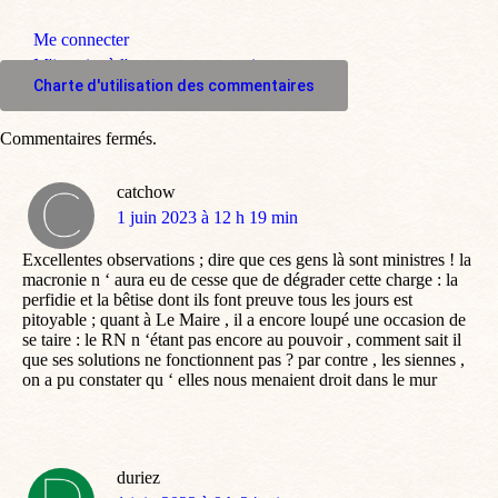
Me connecter
M'inscrire à l'espace commentaire
Charte d'utilisation des commentaires
Commentaires fermés.
catchow
dit
1 juin 2023 à 12 h 19 min
:
Excellentes observations ; dire que ces gens là sont ministres ! la
macronie n ‘ aura eu de cesse que de dégrader cette charge : la
perfidie et la bêtise dont ils font preuve tous les jours est
pitoyable ; quant à Le Maire , il a encore loupé une occasion de
se taire : le RN n ‘étant pas encore au pouvoir , comment sait il
que ses solutions ne fonctionnent pas ? par contre , les siennes ,
on a pu constater qu ‘ elles nous menaient droit dans le mur
duriez