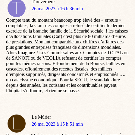
Tureverbere
dit
26 mai 2023 à 16 h 36 min
:
Compte tenu du montant beaucoup trop élevé des « erreurs »
comptables, la Cour des comptes a refusé de certifier le dernier
exercice de la branche famille de la Sécurité sociale. ! les caisses
d’Allocations familiales (Caf) c’est plus de 80 milliards d’euros
de prestations. Montant comparable aux chiffres d’affaires des
plus grandes entreprises françaises de dimensions mondiales.
Alors Imaginez ! Les Commissaires aux Comptes de TOTAL ou
de SANOFI ou de VEOLIA refusant de certifier les comptes
pour les mêmes raisons. Effondrement de la Bourse, faillites en
cascades, effondrement des recettes fiscales, des milliers
d’emplois supprimés, dirigeants condamnés et emprisonnés ….
un cataclysme économique. Pour la SECU, le scandale dure
depuis des années, les cotisants et les contribuables payent,
l’hôpital s’effondre, et rien ne se passe.
Le Mûrier
dit
26 mai 2023 à 15 h 51 min
: