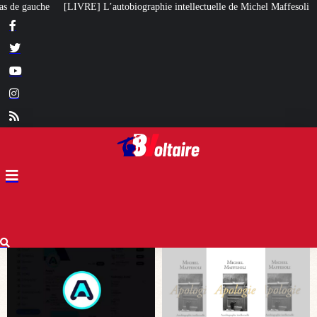
phie intellectuelle de Michel Maffesoli
Pour regagner son influence en Afr